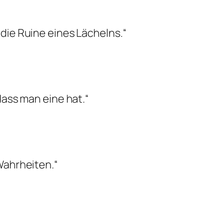
die Ruine eines Lächelns.“
dass man eine hat.“
Wahrheiten.“