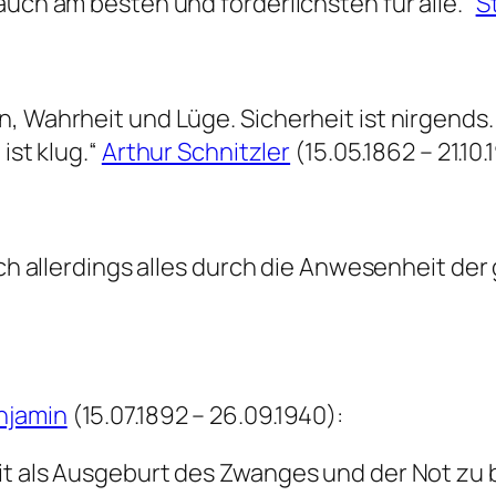
auch am besten und förderlichsten für alle.“
S
, Wahrheit und Lüge. Sicherheit ist nirgends.
ist klug.“
Arthur Schnitzler
(15.05.1862 – 21.10
sich allerdings alles durch die Anwesenheit d
njamin
(15.07.1892 – 26.09.1940):
it als Ausgeburt des Zwanges und der Not zu b