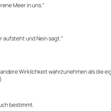
rorene Meer in uns.“
r aufsteht und Nein sagt.“
e andere Wirklichkeit wahrzunehmen als die eig
)
ch bestimmt.