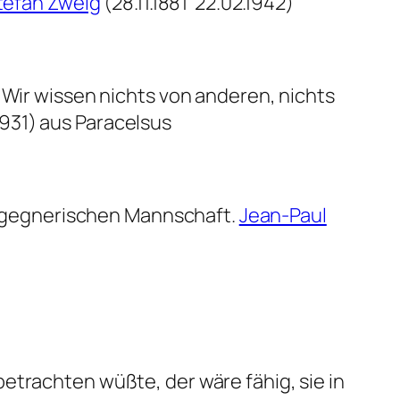
tefan Zweig
(28.11.1881  22.02.1942)
 Wir wissen nichts von anderen, nichts
.1931) aus Paracelsus
er gegnerischen Mannschaft.
Jean-Paul
etrachten wüßte, der wäre fähig, sie in