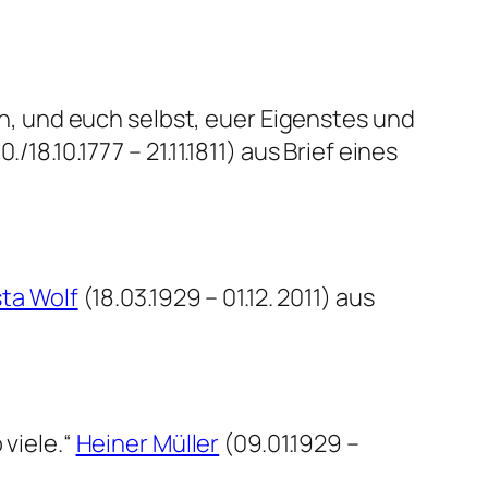
ein, und euch selbst, euer Eigenstes und
0./18.10.1777 – 21.11.1811) aus Brief eines
sta Wolf
(18.03.1929 – 01.12. 2011) aus
 viele.“
Heiner Müller
(09.01.1929 –