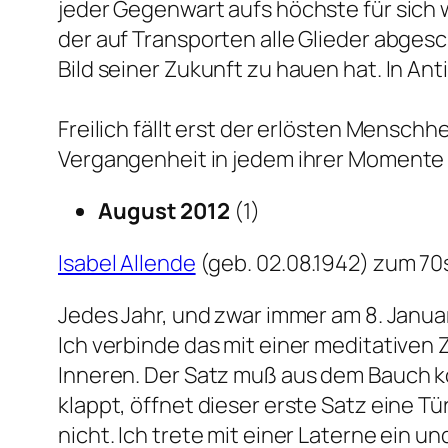
jeder Gegenwart aufs höchste für sich w
der auf Transporten alle Glieder abges
Bild seiner Zukunft zu hauen hat.
In An
Freilich fällt erst der erlösten Menschh
Vergangenheit in jedem ihrer Momente 
August 2012
(1)
Isabel Allende
(geb. 02.08.1942) zum 70
Jedes Jahr, und zwar immer am 8. Janu
Ich verbinde das mit einer meditativen
Inneren. Der Satz muß aus dem Bauch k
klappt, öffnet dieser erste Satz eine Tü
nicht. Ich trete mit einer Laterne ein u