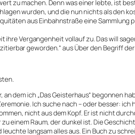
ert zu machen. Denn was einer lebte, ist best
chlagen wurden, und die nun nichts als den ko
tiquitäten aus Einbahnstraße eine Sammlung
eit ihre Vergangenheit vollauf zu. Das will sag
zitierbar geworden.“
aus Über den Begriff de
sten.
ar, an dem ich „Das Geisterhaus“ begonnen hab
 Zeremonie. Ich suche nach – oder besser: ich
ommen, nicht aus dem Kopf. Er ist nicht durc
r zu einem Raum, der dunkel ist. Die Geschichte
nd leuchte langsam alles aus. Ein Buch zu schre