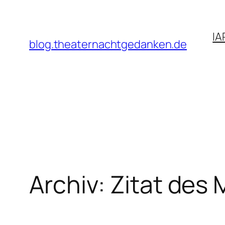
Zum
Inhalt
IA
springen
blog.theaternachtgedanken.de
Archiv: Zitat des