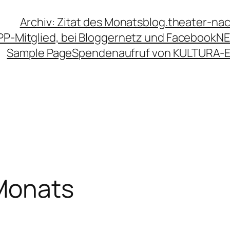
Archiv: Zitat des Monats
blog.theater-na
PP-Mitglied, bei Bloggernetz und Facebook
NE
Sample Page
Spendenaufruf von KULTURA-
 Monats