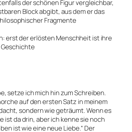
enfalls der schönen Figur vergleichbar,
stbaren Block abgibt, aus dem er das
 philosophischer Fragmente
en: erst der erlösten Menschheit ist ihre
r Geschichte
e, setze ich mich hin zum Schreiben.
 horche auf den ersten Satz in meinem
hdacht, sondern wie geträumt. Wenn es
 ist da drin, aber ich kenne sie noch
iben ist wie eine neue Liebe.“
Der