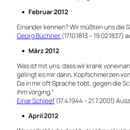
Februar 2012
Einander kennen? Wir müßten uns die 
Georg Büchner
(17.10.1813 – 19.02.1837)
März 2012
Was ist mit uns, dass wir krank vonein
gelingt es mir dann, Kopfschmerzen vo
Da in mir oft Sprache tobt, gegen die Sc
ihm vorging.“
Einar Schleef
(17.4.1944 – 21.7.2001) A
April 2012