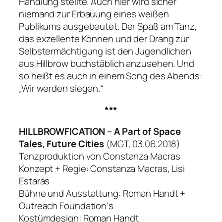
Handlung stellte. Auch hier wird sicher
niemand zur Erbauung eines weißen
Publikums ausgebeutet. Der Spaß am Tanz,
das exzellente Können und der Drang zur
Selbstermächtigung ist den Jugendlichen
aus Hillbrow buchstäblich anzusehen. Und
so heißt es auch in einem Song des Abends:
„Wir werden siegen.“
***
HILLBROWFICATION – A Part of Space
Tales, Future Cities
(MGT, 03.06.2018)
Tanzproduktion von Constanza Macras
Konzept + Regie: Constanza Macras, Lisi
Estarás
Bühne und Ausstattung: Roman Handt +
Outreach Foundation‘s
Kostümdesign: Roman Handt