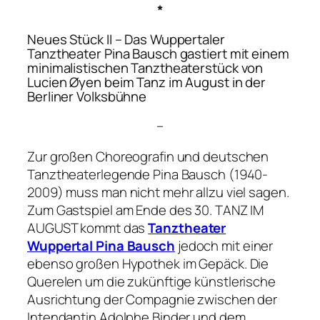
*
Neues Stück II – Das Wuppertaler
Tanztheater Pina Bausch gastiert mit einem
minimalistischen Tanztheaterstück von
Lucien Øyen beim Tanz im August in der
Berliner Volksbühne
–
Zur großen Choreografin und deutschen
Tanztheaterlegende Pina Bausch (1940-
2009) muss man nicht mehr allzu viel sagen.
Zum Gastspiel am Ende des 30. TANZ IM
AUGUST kommt das
Tanztheater
Wuppertal Pina Bausch
jedoch mit einer
ebenso großen Hypothek im Gepäck. Die
Querelen um die zukünftige künstlerische
Ausrichtung der Compagnie zwischen der
Intendantin Adolphe Binder und dem