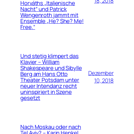
18, 2018
Horváths „Italienische
Nacht“ und Patrick
Wengenroth jammt mit
Ensemble „He? She? Me!
Free.“
Und stetig klimpert das
Klavier – William
Shakespeare und Sibylle
Dezember
Berg am Hans Otto
Theater Potsdam unter
10, 2018
neuer Intendanz recht
uninspiriert in Szene
gesetzt
Nach Moskau oder nach
Tel Aviv? – Karin Henkel