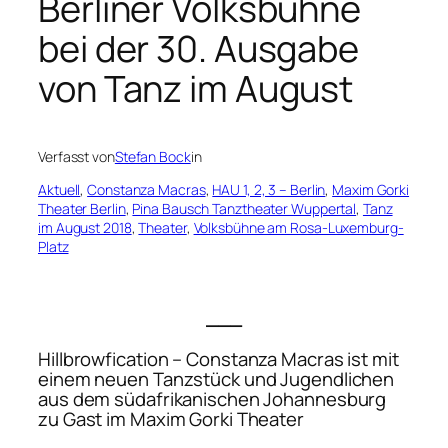
Berliner Volksbühne
bei der 30. Ausgabe
von Tanz im August
Verfasst von
Stefan Bock
in
Aktuell
, 
Constanza Macras
, 
HAU 1, 2, 3 – Berlin
, 
Maxim Gorki
Theater Berlin
, 
Pina Bausch Tanztheater Wuppertal
, 
Tanz
im August 2018
, 
Theater
, 
Volksbühne am Rosa-Luxemburg-
Platz
___
Hillbrowfication
– Constanza Macras ist mit
einem neuen Tanzstück und Jugendlichen
aus dem südafrikanischen Johannesburg
zu Gast im Maxim Gorki Theater