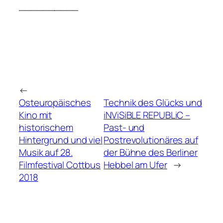
__________
←
Osteuropäisches
Technik des Glücks und
Kino mit
iNViSiBLE REPUBLiC –
historischem
Past- und
Hintergrund und viel
Postrevolutionäres auf
Musik auf 28.
der Bühne des Berliner
Filmfestival Cottbus
Hebbel am Ufer
→
2018