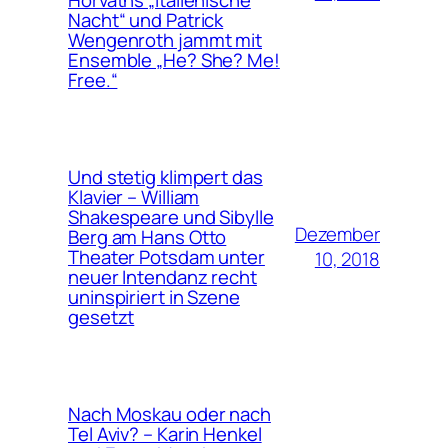
Horváths „Italienische
Nacht“ und Patrick
Wengenroth jammt mit
Ensemble „He? She? Me!
Free.“
Und stetig klimpert das
Klavier – William
Shakespeare und Sibylle
Dezember
Berg am Hans Otto
Theater Potsdam unter
10, 2018
neuer Intendanz recht
uninspiriert in Szene
gesetzt
Nach Moskau oder nach
Tel Aviv? – Karin Henkel