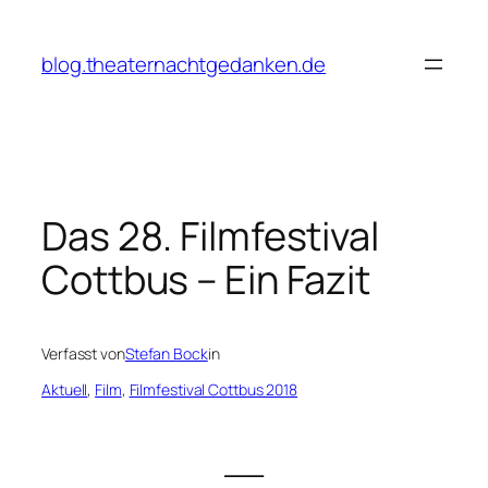
Zum
Inhalt
blog.theaternachtgedanken.de
springen
Das 28. Filmfestival
Cottbus – Ein Fazit
Verfasst von
Stefan Bock
in
Aktuell
, 
Film
, 
Filmfestival Cottbus 2018
___