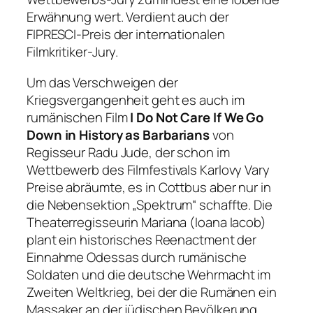
Erwähnung wert. Verdient auch der
FIPRESCI-Preis der internationalen
Filmkritiker-Jury.
Um das Verschweigen der
Kriegsvergangenheit geht es auch im
rumänischen Film
I Do Not Care If We Go
Down in History as Barbarians
von
Regisseur Radu Jude, der schon im
Wettbewerb des Filmfestivals Karlovy Vary
Preise abräumte, es in Cottbus aber nur in
die Nebensektion „Spektrum“ schaffte. Die
Theaterregisseurin Mariana (Ioana Iacob)
plant ein historisches Reenactment der
Einnahme Odessas durch rumänische
Soldaten und die deutsche Wehrmacht im
Zweiten Weltkrieg, bei der die Rumänen ein
Massaker an der jüdischen Bevölkerung