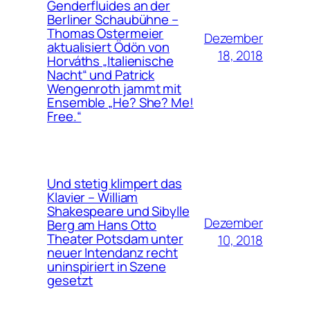
Genderfluides an der
Berliner Schaubühne –
Thomas Ostermeier
Dezember
aktualisiert Ödön von
18, 2018
Horváths „Italienische
Nacht“ und Patrick
Wengenroth jammt mit
Ensemble „He? She? Me!
Free.“
Und stetig klimpert das
Klavier – William
Shakespeare und Sibylle
Dezember
Berg am Hans Otto
Theater Potsdam unter
10, 2018
neuer Intendanz recht
uninspiriert in Szene
gesetzt