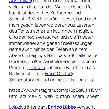
Ausstellung
konnte man die Verse unter
vielen anderen an den Wänden lesen. Der
Faust
ist deutsches Kulturerbe und
Schulstoff. Viel ist darüber gesagt und noch
mehr geschrieben worden. Neue Lesarten
des Textes scheinen kaum noch möglich.
Und dennoch versuchen sich die Theater
immer wieder an eigenen Spielfassungen,
gerne auch mit beiden Teilen an einem
Abend. In Leipzigs Nachbarstadt
Halle
hatte
Goethes großer Zweiteiler vor einer Woche
Premiere,
Dessau
hat einen Faust I und als
Berliner ist einem
Frank Castorf
s
Siebenstünder
noch in bester Erinnerung.
https://www.instagram.com/p/BpEdfUjHH5M/?
utm_source=ig_web_button_share_sheet
Leipzig
s Intendant
Enrico Lübbe
versucht