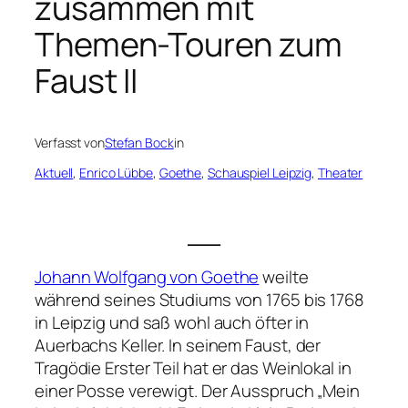
zusammen mit
Themen-Touren zum
Faust II
Verfasst von
Stefan Bock
in
Aktuell
, 
Enrico Lübbe
, 
Goethe
, 
Schauspiel Leipzig
, 
Theater
___
Johann Wolfgang von Goethe
weilte
während seines Studiums von 1765 bis 1768
in Leipzig und saß wohl auch öfter in
Auerbachs Keller. In seinem
Faust, der
Tragödie Erster Teil
hat er das Weinlokal in
einer Posse verewigt. Der Ausspruch
„Mein