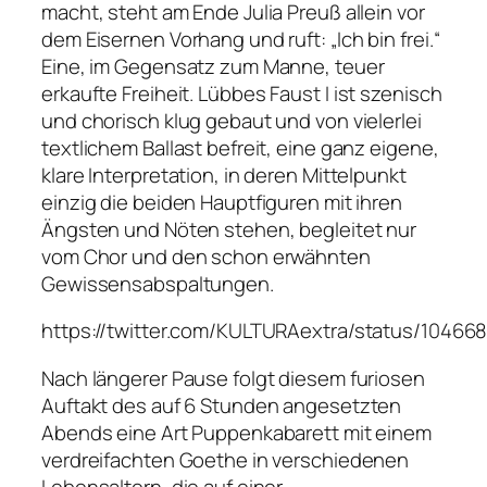
macht, steht am Ende Julia Preuß allein vor
dem Eisernen Vorhang und ruft:
„Ich bin frei.“
Eine, im Gegensatz zum Manne, teuer
erkaufte Freiheit. Lübbes
Faust I
ist szenisch
und chorisch klug gebaut und von vielerlei
textlichem Ballast befreit, eine ganz eigene,
klare Interpretation, in deren Mittelpunkt
einzig die beiden Hauptfiguren mit ihren
Ängsten und Nöten stehen, begleitet nur
vom Chor und den schon erwähnten
Gewissensabspaltungen.
https://twitter.com/KULTURAextra/status/1046
Nach längerer Pause folgt diesem furiosen
Auftakt des auf 6 Stunden angesetzten
Abends eine Art Puppenkabarett mit einem
verdreifachten Goethe in verschiedenen
Lebensaltern, die auf einer