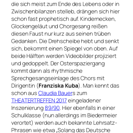
die sich meist zum Ende des Lebens oder in
Zwischenbilanzen stelleb, drängen sich hier
schon fast prophetisch auf. Kindernecken,
Glockengeläut und Chorgesang reißen
diesen Faust nur kurz aus seinen trüben
Gedanken. Die Drehscheibe hebt und senkt
sich, bekommt einen Spiegel von oben. Auf
beide Hälften werden Videobilder projiziert
und gedoppelt. Der Osterspaziergang
kommt dann als rhythmische
Sprechgesangseinlage des Chors mit
Dirigentin (
Franziska Kuba
). Man kennt das
schon aus
Claudia Bauer
s zum
THEATERTREFFEN 2017
eingeladener
Inszenierung
89/90
. Hier ebenfalls in einer
Schulklasse (nun allerdings im Biedermeier
verortet) werden auch bekannte Lehrsatz-
Phrasen wie etwa
„Solang das Deutsche