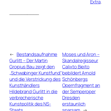
Extra
.
__________
←
Bestandsaufnahme
Moses und Aron –
Gurlitt – Der Martin
Skandalregisseur
Gropius Bau zeigt den
Calixto Bieito
„Schwabinger Kunstfund“
bebildert Arnold
und die Verstrickung des
Schönbergs
Kunsthändlers
Opernfragment an
Hildebrand Gurlitt in die
der Semperoper
verbrecherische
Dresden
Kunstpolitik des NS-
erstaunlich
Staats
sparsam
→