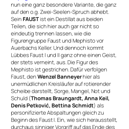
nun eine ganz besondere Variante, die ganz
auf den o.g. Zwei-Seelen-Spruch abhebt.
Sein
FAUST
ist ein Destillat aus beiden
Teilen, die sich hier auch gar nicht so
eindeutig trennen lassen, wie die
Figurengruppe Faust und Mephisto vor
Auerbachs Keller. Und dennoch kommt
Lübbes
Faust I und II
ganz ohne einen Geist,
der stets verneint, aus. Die Figur des
Mephisto ist gestrichen. Dafür verfolgen
Faust, den
Wenzel Banneyer
hier als
unermüdlichen Kreisläufer auf rotierender
Scheibe darstellt, Sorge, Mangel, Not und
Schuld (
Thomas Braungardt, Anna Keil,
Denis Petković, Bettina Schmidt
) als
personifizierte Abspaltungen gleich zu
Beginn des
Faust I
. Ein, wie sich herausstellt,
durchaus sinniger Vorgriff auf das Ende des