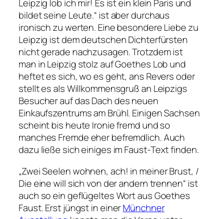
Leipzig lob ich mir! Es ist ein klein Paris und
bildet seine Leute.“
ist aber durchaus
ironisch zu werten. Eine besondere Liebe zu
Leipzig ist dem deutschen Dichterfürsten
nicht gerade nachzusagen. Trotzdem ist
man in Leipzig stolz auf Goethes Lob und
heftet es sich, wo es geht, ans Revers oder
stellt es als Willkommensgruß an Leipzigs
Besucher auf das Dach des neuen
Einkaufszentrums am Brühl. Einigen Sachsen
scheint bis heute Ironie fremd und so
manches Fremde eher befremdlich. Auch
dazu ließe sich einiges im
Faust
-Text finden.
„Zwei Seelen wohnen, ach! in meiner Brust, /
Die eine will sich von der andern trennen“
ist
auch so ein geflügeltes Wort aus Goethes
Faust
. Erst jüngst in einer
Münchner