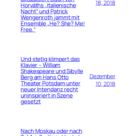
18, 2018
Horváths „Italienische
Nacht“ und Patrick
Wengenroth jammt mit
Ensemble „He? She? Me!
Free.“
Und stetig klimpert das
Klavier – William
Shakespeare und Sibylle
Dezember
Berg am Hans Otto
Theater Potsdam unter
10, 2018
neuer Intendanz recht
uninspiriert in Szene
gesetzt
Nach Moskau oder nach