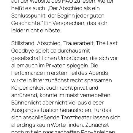
auf der Website des HAU zu lesen. Weiter
heißt es auch:
„Der Abschied als ein
Schlusspunkt, der Beginn jeder guten
Geschichte.“
Ein Versprechen, das sich
leider nicht einlöste.
Stillstand, Abschied, Trauerarbeit,
The Last
Goodbye
spielt da durchaus mit
gesellschaftlichen Umbrüchen, die sich vor
allem auch im Privaten spiegeln. Die
Performance im ersten Teil des Abends
wirkte in ihrer zunächst recht sparsamen
Körperlichkeit auch recht privat und
anrührend, konnte im meist vernebelten
Bühnenlicht aber nicht viel aus dieser
Ausgangssituation herausholen. Für das
sich anschließende Tanztheater lassen sich
allerdings kaum Worte finden. Zunächst
noch mit ein paar zaghaften Pop-Anleihen