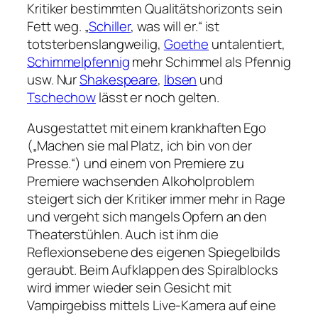
Kritiker bestimmten Qualitätshorizonts sein
Fett weg.
„
Schiller
, was will er.“
ist
totsterbenslangweilig,
Goethe
untalentiert,
Schimmelpfennig
mehr Schimmel als Pfennig
usw. Nur
Shakespeare
,
Ibsen
und
Tschechow
lässt er noch gelten.
Ausgestattet mit einem krankhaften Ego
(
„Machen sie mal Platz, ich bin von der
Presse.“
) und einem von Premiere zu
Premiere wachsenden Alkoholproblem
steigert sich der Kritiker immer mehr in Rage
und vergeht sich mangels Opfern an den
Theaterstühlen. Auch ist ihm die
Reflexionsebene des eigenen Spiegelbilds
geraubt. Beim Aufklappen des Spiralblocks
wird immer wieder sein Gesicht mit
Vampirgebiss mittels Live-Kamera auf eine