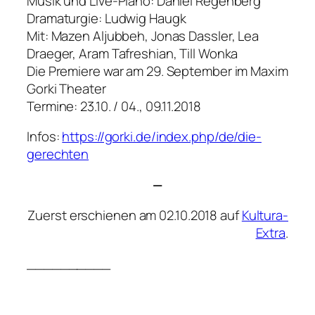
Musik und Live-Piano: Daniel Regenberg
Dramaturgie: Ludwig Haugk
Mit: Mazen Aljubbeh, Jonas Dassler, Lea
Draeger, Aram Tafreshian, Till Wonka
Die Premiere war am 29. September im Maxim
Gorki Theater
Termine: 23.10. / 04., 09.11.2018
Infos:
https://gorki.de/index.php/de/die-
gerechten
—
Zuerst erschienen am 02.10.2018 auf
Kultura-
Extra
.
__________