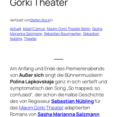
Gorki Theater
Verfasst von
Stefan Bock
in
Aktuell
, 
Albert Camus
, 
Maxim Gorki Theater Berlin
, 
Sasha
Marianna Salzmann
, 
Sebastian Baumgarten
, 
Sebastian
Nübling
, 
Theater
___
Am Anfang und Ende des Premierenabends
von
Außer sich
singt die Bühnenmusikerin
Polina Lapkovskaja
ganz in sich vertieft und
symptomatisch den Song „So trapped, so
confused“, der schon die halbe Geschichte
des von Regisseur
Sebastian Nübling
für
das
Maxim Gorki Theater
adaptierten
Romans von
Sasha Marianna Salzmann