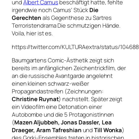
und
Albert Camus
beschäftigt hatte, fehlte
irgendwie noch Camus‘ Stück
Die
Gerechten
als Gegenthese zu Sartres
Terroristendrama
Die schmutzigen Hände
.
Voila, hier ist es.
https://twitter.com/KULTURAextra/status/1046
Baumgartens Comic-Ästhetik zeigt sich
bereits im anfänglichen Zeichentrickfilm, der
an die russische Avantgarde angelehnt
einen kleinen schwarz-weißer
Propagandastreifen (Zeichnungen:
Christine Ruynat
) nachstellt. Später zeigt
ein Videofilm eine Detonation einer
Autobombe und die 5 ProtagonistInnen
(
Mazen Aljubbeh, Jonas Dassler, Lea
Draeger, Aram Tafreshian
und
Till Wonka
)
des Gorki-Ensembles treten in historischen