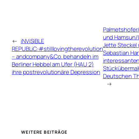
Palmetshofe
und Hamsun/I
←
iNViSiBLE
Jette Steckel
REPUBLiC:#stilllovingtherevolution
Sebastian Ha
– andcompany&Co. behandeln im
interessante
Berliner Hebbel am Ufer (HAU 2)
Stücküberma
ihre postrevolutionäre Depression
Deutschen The
→
WEITERE BEITRÄGE