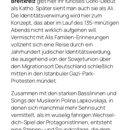
Breitkreiz
gibt hier ihr furioses Gorki-Debut
als Katho. Später sieht man auch sie als Ali.
Die Identitätsverwirrung wird hier zum
Konzept, das aber im Lauf des 135-minütigen
Abends nicht wirklich aufgehen will.
Vermischt mit Alis Familien-Erinnerungen
vollzieht sich eine Reise durch ein
Jahrhundert jüdischer Identitätswerdung,
die ausgehend von der Sowjetunion über
den Migrationsort Deutschland schließlich
mitten in den Istanbuler Gazi-Park-
Protesten mündet.
Zusammen mit den starken Basslininen und
Songs der Musikerin Polina Lapkovskaja, in
denen sich manchmal mehr Sehnsucht
vermittelt, als im wuselig fahrigen Wechsel-
dich-Spiel der ProtagonistInnen, entsteht
eine Szenen- und Soundcollage, die dem