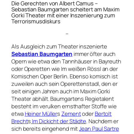
Die Gerechten
von Albert Camus –
Sebastian Baumgarten scheitert am Maxim
Gorki Theater mit einer Inszenierung zum
Terrorismusdiskurs
–
Als Ausgleich zum Theater inszenierte
Sebastian Baumgarten
immer öfter auch
Opern wie etwa den
Tannhäuser
in Bayreuth
oder Operetten wie
Im weißen Rössl
an der
Komischen Oper Berlin. Ebenso komisch ist
zuweilen auch sein Operettenstadl, den er
seit einigen Jahren auch im Maxim Gorki
Theater abhält. Baumgartens Regietalent
besteht im verulken ernsthafter Stoffe wie
etwa
Heiner Müller
s
Zement
oder
Bertolt
Brecht
s
Im Dickicht der Städte
. Nachdem er
sich bereits eingehend mit
Jean Paul Sartre