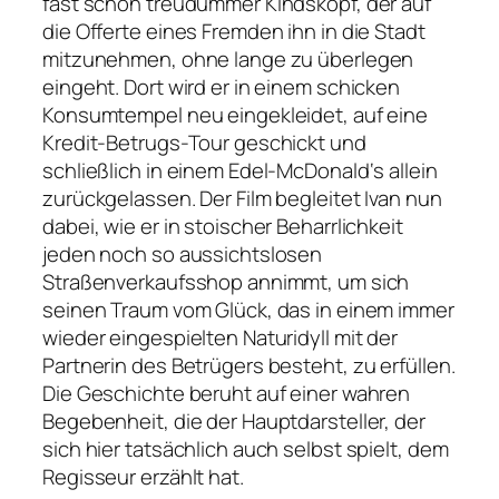
fast schon treudummer Kindskopf, der auf
die Offerte eines Fremden ihn in die Stadt
mitzunehmen, ohne lange zu überlegen
eingeht. Dort wird er in einem schicken
Konsumtempel neu eingekleidet, auf eine
Kredit-Betrugs-Tour geschickt und
schließlich in einem Edel-McDonald‘s allein
zurückgelassen. Der Film begleitet Ivan nun
dabei, wie er in stoischer Beharrlichkeit
jeden noch so aussichtslosen
Straßenverkaufsshop annimmt, um sich
seinen Traum vom Glück, das in einem immer
wieder eingespielten Naturidyll mit der
Partnerin des Betrügers besteht, zu erfüllen.
Die Geschichte beruht auf einer wahren
Begebenheit, die der Hauptdarsteller, der
sich hier tatsächlich auch selbst spielt, dem
Regisseur erzählt hat.