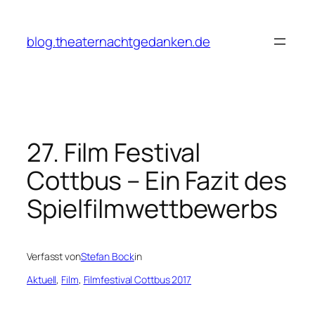
Zum
Inhalt
blog.theaternachtgedanken.de
springen
27. Film Festival
Cottbus – Ein Fazit des
Spielfilmwettbewerbs
Verfasst von
Stefan Bock
in
Aktuell
, 
Film
, 
Filmfestival Cottbus 2017