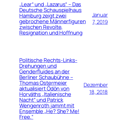
„Lear“ und „Lazarus“ – Das
Deutsche Schauspielhaus
Januar
Hamburg zeigt zwei
gebrochene Männerfiguren
7, 2019
zwischen Revolte,
Resignation und Hoffnung
Politische Rechts-Links-
Drehungen und
Genderfluides an der
Berliner Schaubühne –
Thomas Ostermeier
Dezember
aktualisiert Ödön von
18, 2018
Horváths „Italienische
Nacht“ und Patrick
Wengenroth jammt mit
Ensemble „He? She? Me!
Free.“