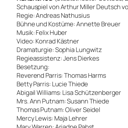
Schauspiel von Arthur Miller Deutsch v
Regie: Andreas Nathusius
Bühne und Kostüme: Annette Breuer
Musik: Felix Huber
Video: Konrad Kästner
Dramaturgie: Sophia Lungwitz
Regieassistenz: Jens Dierkes
Besetzung:
Reverend Parris: Thomas Harms
Betty Parris: Lucie Thiede
Abigail Williams: Lisa Schützenberger
Mrs. Ann Putnam: Susann Thiede
Thomas Putnam: Oliver Seidel
Mercy Lewis: Maja Lehrer
Mary Warren: Ariadne Pabst