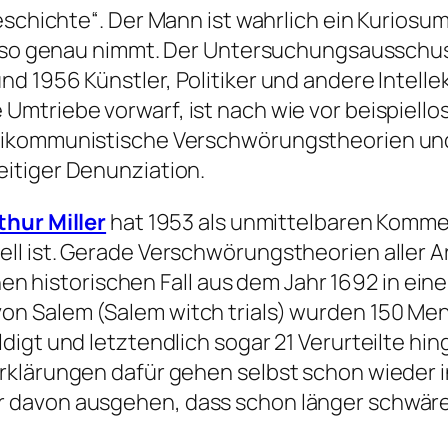
eschichte“
. Der Mann ist wahrlich ein Kurios
ht so genau nimmt. Der Untersuchungsausschu
 1956 Künstler, Politiker und andere Intellek
triebe vorwarf, ist nach wie vor beispiellos
tikommunistische Verschwörungstheorien und
itiger Denunziation.
thur Miller
hat 1953 als unmittelbaren Komme
ll ist. Gerade Verschwörungstheorien aller
inen historischen Fall aus dem Jahr 1692 in ei
on Salem (Salem witch trials) wurden 150 M
gt und letztendlich sogar 21 Verurteilte hinger
rklärungen dafür gehen selbst schon wieder i
 davon ausgehen, dass schon länger schwären