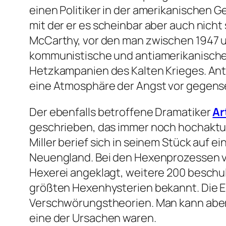
einen Politiker in der amerikanischen G
mit der er es scheinbar aber auch nic
McCarthy, vor den man zwischen 1947 und
kommunistische und antiamerikanische Um
Hetzkampanien des Kalten Krieges. An
eine Atmosphäre der Angst vor gegense
Der ebenfalls betroffene Dramatiker
Ar
geschrieben, das immer noch hochaktue
Miller berief sich in seinem Stück auf e
Neuengland. Bei den Hexenprozessen v
Hexerei angeklagt, weitere 200 beschuldi
größten Hexenhysterien bekannt. Die E
Verschwörungstheorien. Man kann aber
eine der Ursachen waren.