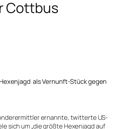
r Cottbus
Hexenjagd
als Vernunft-Stück gegen
nderermittler ernannte, twitterte US-
ele sich um
„die größte Hexenjagd auf