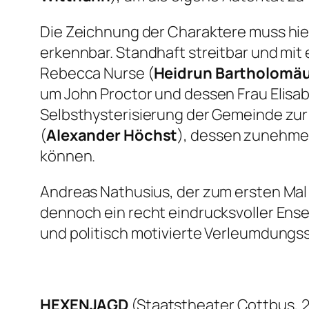
Die Zeichnung der Charaktere muss hier
erkennbar. Standhaft streitbar und mit
Rebecca Nurse (
Heidrun Bartholomä
um John Proctor und dessen Frau Elisab
Selbsthysterisierung der Gemeinde zur 
(
Alexander Höchst
), dessen zunehmen
können.
Andreas Nathusius, der zum ersten Mal i
dennoch ein recht eindrucksvoller Ens
und politisch motivierte Verleumdungs
HEXENJAGD
(Staatstheater Cottbus, 2