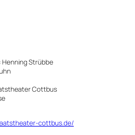
r: Henning Strübbe
huhn
aatstheater Cottbus
se
taatstheater-cottbus.de/