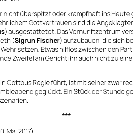
 nicht überspitzt oder krampfhaft ins Heute g
 ehrlichem Gottvertrauen sind die Angeklagten
us
) ausgestattetet. Das Vernunftzentrum ve
eth (
Sigrun Fischer
) aufzubauen, die sich b
Wehr setzen. Etwas hilflos zwischen den Part
de Zweifel am Gericht ihn auch nicht zu ei
n Cottbus Regie führt, ist mit seiner zwar re
embleabend geglückt. Ein Stück der Stunde g
szenarien.
***
0. Mai 2017)