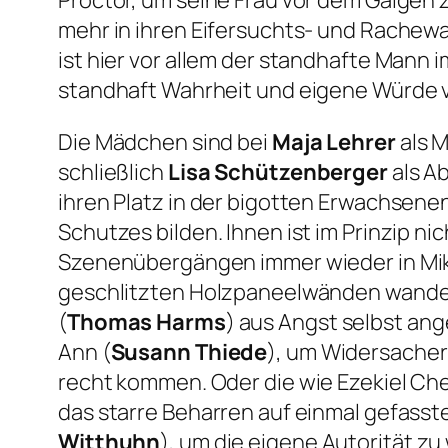
Proctor, um seine Frau vor dem Galgen z
mehr in ihren Eifersuchts- und Rachewah
ist hier vor allem der standhafte Mann i
standhaft Wahrheit und eigene Würde ve
Die Mädchen sind bei
Maja Lehrer
als 
schließlich
Lisa Schützenberger
als A
ihren Platz in der bigotten Erwachsene
Schutzes bilden. Ihnen ist im Prinzip n
Szenenübergängen immer wieder in Mikr
geschlitzten Holzpaneelwänden wandel
(
Thomas Harms
) aus Angst selbst an
Ann (
Susann Thiede
), um Widersache
recht kommen. Oder die wie Ezekiel Ch
das starre Beharren auf einmal gefass
Witthuhn
), um die eigene Autorität zu