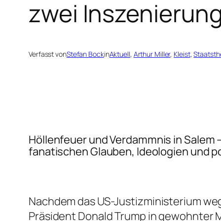
zwei Inszenierun
Verfasst von
Stefan Bock
in
Aktuell
, 
Arthur Miller
, 
Kleist
, 
Staatsth
Höllenfeuer und Verdammnis in Salem –
fanatischen Glauben, Ideologien und p
Nachdem das US-Justizministerium wege
Präsident Donald Trump in gewohnter M