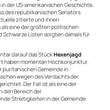
um in der US-amerikanischen Geschichte,
ss des republikanischen Senators
tuelle zitierte und ihnen
 als eine der größten politischen
 Schwarze Listen sorgten damals für
ntar darauf das Stück
Hexenjagd
 Art haben momentan Hochkonjunktur.
ner puritanischen Gemeinde in
enschen wegen des Verdachts der
ichtet. Der Fall ist als eine der
n den Bereich der
de Streitigkeiten in der Gemeinde