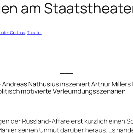
gen am Staatstheate
eater Cottbus
, 
Theater
___
 Andreas Nathusius inszeniert Arthur Millers
olitisch motivierte Verleumdungsszenarien
–
n der Russland-Affäre erst kürzlich einen So
anier seinen Unmut darüber heraus. Es hand