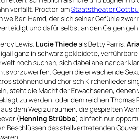
u retten, schließlich als Hure und Lügnerin b
n verfällt. Proctor, am
Staatstheater Cottbu
m weißen Hemd, der sich seiner Gefühle zwar ni
rteidigt und dafür selbst an den Galgen geh
Mercy Lewis,
Lucie Thiede
als Betty Parris,
Ari
bigail ganz in schwarz gekleidete, verführbar
nwelt noch suchen, sich dabei aneinander kla
ichts vorzuwerfen. Gegen die erwachende Sexua
os stöhnend und chorisch Kirchenlieder sin
n, steht die Macht der Erwachsenen, denen w
geklagt zu werden, oder dem reichen Thomas 
r aus dem Weg zu räumen, die gespielten Wa
eever (
Henning Strübbe
) einfach nur opportu
ten Beschlüssen des stellvertretenden Gouver
 waren.