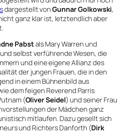
loßgestellt wird und dadurch nur noch
s
dargestellt von
Gunnar Golkowski
,
cht ganz klar ist, letztendlich aber
t.
adne Pabst
als Mary Warren und
e und selbst verführende Wesen, die
mmern und eine eigene Allianz des
lität der jungen Frauen, die in den
gend in einem Bühnenbild aus
ie dem feigen Reverend Parris
Putnam (
Oliver Seidel
) und seiner Frau
hnvorstellungen der Mädchen ganz
nistisch mitlaufen. Dazu gesellt sich
neurs und Richters Danforth (
Dirk