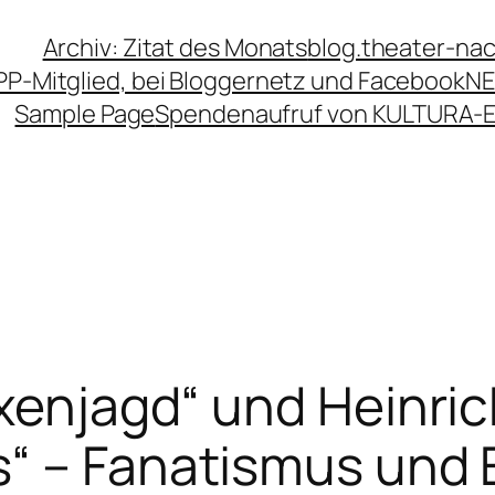
Archiv: Zitat des Monats
blog.theater-na
PP-Mitglied, bei Bloggernetz und Facebook
NE
Sample Page
Spendenaufruf von KULTURA-
exenjagd“ und Heinric
s“ – Fanatismus und 