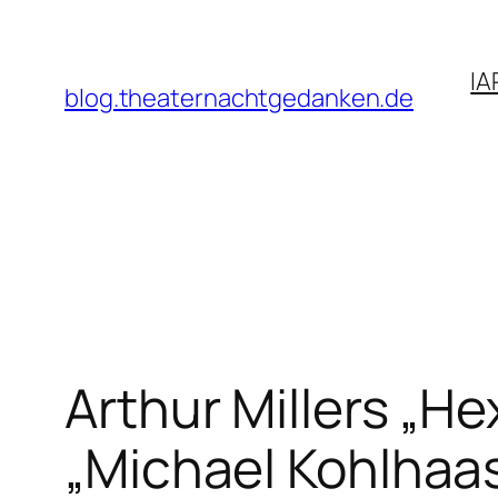
Zum
Inhalt
IA
springen
blog.theaternachtgedanken.de
Arthur Millers „H
„Michael Kohlhaa