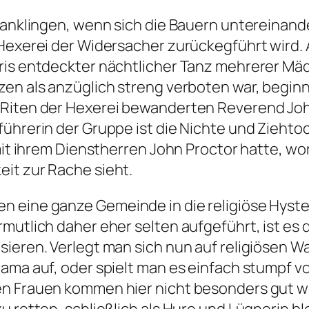
k anklingen, wenn sich die Bauern untereinan
 Hexerei der Widersacher zurückegführt wird.
ris entdeckter nächtlicher Tanz mehrerer Mäd
zen als anzüglich streng verboten war, beginn
 Riten der Hexerei bewanderten Reverend Jo
ührerin der Gruppe ist die Nichte und Ziehtoc
 mit ihrem Dienstherren John Proctor hatte, wo
it zur Rache sieht.
eine ganze Gemeinde in die religiöse Hysterie
mutlich daher eher selten aufgeführt, ist es 
sieren. Verlegt man sich nun auf religiösen 
ama auf, oder spielt man es einfach stumpf vo
n Frauen kommen hier nicht besonders gut weg