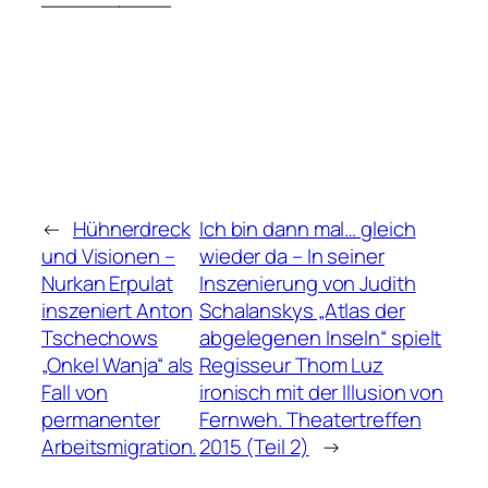
←
Hühnerdreck
Ich bin dann mal… gleich
und Visionen –
wieder da – In seiner
Nurkan Erpulat
Inszenierung von Judith
inszeniert Anton
Schalanskys „Atlas der
Tschechows
abgelegenen Inseln“ spielt
„Onkel Wanja“ als
Regisseur Thom Luz
Fall von
ironisch mit der Illusion von
permanenter
Fernweh. Theatertreffen
Arbeitsmigration.
2015 (Teil 2)
→