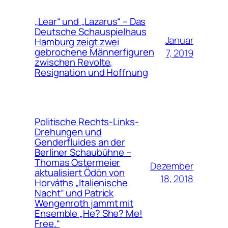
„Lear“ und „Lazarus“ – Das
Deutsche Schauspielhaus
Januar
Hamburg zeigt zwei
gebrochene Männerfiguren
7, 2019
zwischen Revolte,
Resignation und Hoffnung
Politische Rechts-Links-
Drehungen und
Genderfluides an der
Berliner Schaubühne –
Thomas Ostermeier
Dezember
aktualisiert Ödön von
18, 2018
Horváths „Italienische
Nacht“ und Patrick
Wengenroth jammt mit
Ensemble „He? She? Me!
Free.“