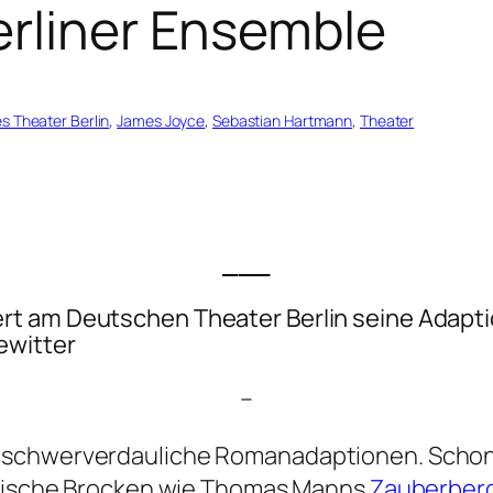
erliner Ensemble
s Theater Berlin
, 
James Joyce
, 
Sebastian Hartmann
, 
Theater
___
ert am Deutschen Theater Berlin seine Adap
ewitter
–
ür schwerverdauliche Romanadaptionen. Schon
rarische Brocken wie Thomas Manns
Zauberber