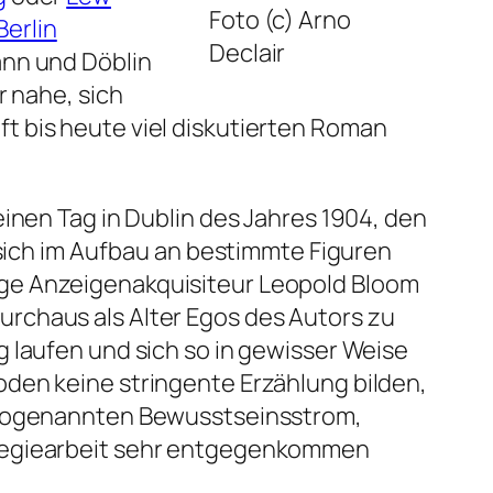
Foto (c) Arno
Berlin
Declair
nn und Döblin
r nahe, sich
t bis heute viel diskutierten Roman
inen Tag in Dublin des Jahres 1904, den
 sich im Aufbau an bestimmte Figuren
ige Anzeigenakquisiteur Leopold Bloom
rchaus als Alter Egos des Autors zu
 laufen und sich so in gewisser Weise
den keine stringente Erzählung bilden,
m sogenannten Bewusstseinsstrom,
 Regiearbeit sehr entgegenkommen