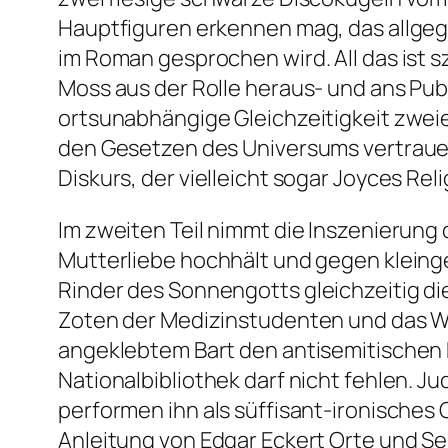
Hauptfiguren erkennen mag, das allge
im Roman gesprochen wird. All das ist 
Moss aus der Rolle heraus- und ans Pu
ortsunabhängige Gleichzeitigkeit zweie
den Gesetzen des Universums vertrauen
Diskurs, der vielleicht sogar Joyces Rel
Im zweiten Teil nimmt die Inszenierung
Mutterliebe hochhält und gegen kleing
Rinder des Sonnengotts
gleichzeitig d
Zoten der Medizinstudenten und das Wa
angeklebtem Bart den antisemitischen 
Nationalbibliothek darf nicht fehlen. 
performen ihn als süffisant-ironisches
Anleitung von Edgar Eckert Orte und S