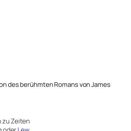
tion des berühmten Romans von James
 zu Zeiten
g
oder
Lew