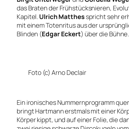
das Braten der Frühstücksnieren, Evol
Kapitel.
Ulrich Matthes
spricht sehr e
mit einem Totenritus aus der ursprüngli
Blinden (
Edgar Eckert
) über die Bühne
Foto (c) Arno Declair
Ein ironisches Nummernprogramm quer
bringt Hartmann erstmals mit einer Kör
Körper kippt, und auf einer Folie, die
zwei riesige schwarze Discokugeln vom 