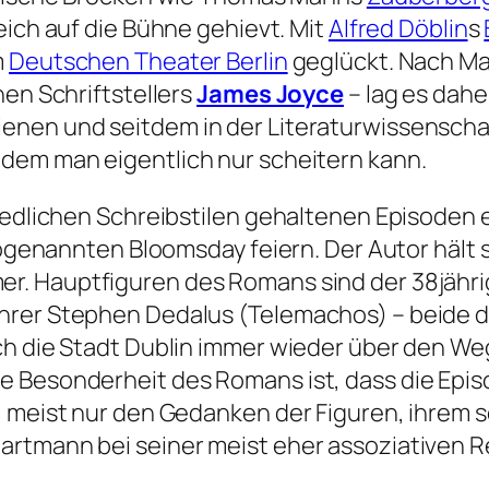
eich auf die Bühne gehievt. Mit
Alfred Döblin
s
m
Deutschen Theater Berlin
geglückt. Nach Ma
hen Schriftstellers
James Joyce
– lag es dahe
nen und seitdem in der Literaturwissenschaf
 dem man eigentlich nur scheitern kann.
iedlichen Schreibstilen gehaltenen Episoden e
 sogenannten Bloomsday feiern. Der Autor hält
r. Hauptfiguren des Romans sind der 38jähr
hrer Stephen Dedalus (Telemachos) – beide du
ch die Stadt Dublin immer wieder über den Weg
 Besonderheit des Romans ist, dass die Episo
n) meist nur den Gedanken der Figuren, ihre
Hartmann bei seiner meist eher assoziativen