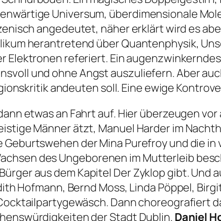
genwärtige Universum, überdimensionale Mol
szenisch angedeutet, näher erklärt wird es ab
blikum herantretend über Quantenphysik, Uns
r Elektronen referiert. Ein augenzwinkerndes
svoll und ohne Angst auszuliefern. Aber auc
igionskritik andeuten soll. Eine ewige Kontrove
 dann etwas an Fahrt auf. Hier überzeugen vor
eistige Männer ätzt, Manuel Harder im Nachth
ie Geburtswehen der Mina Purefroy und die in
chsen des Ungeborenen im Mutterleib beschr
Bürger aus dem Kapitel
Der Zyklop
gibt. Und 
Judith Hofmann, Bernd Moss, Linda Pöppel, Bir
 Cocktailpartygewäsch. Dann choreografiert d
ehenswürdigkeiten der Stadt Dublin.
Daniel H