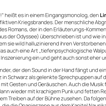
!“
heißt es in einem Eingangsmonolog, den
Li
ktiven Kriegsbrandes. Der menschliche Abgru
l des Romans, der in den Erläuterungs-Komme
s der Odyssee) überschrieben ist und wie in
dem sie wild halluzinierend ihren Verstorben
as auch eine Art
„tiefenpsychologische Walp
e Inszenierung ein und geht auch sonst eher u
linder, der den Sound in der Hand fängt und e
z in Schwarz als gelenkte Sprechpuppen auf 
l mit Gesten und Geräuschen. Auch die Musik 
ann wieder mit krachigem Punk und fetten Re
s dem Treiben auf der Bühne zusehen. Da folg
, die die Onanieszene aus dem Kapitel
Nausik