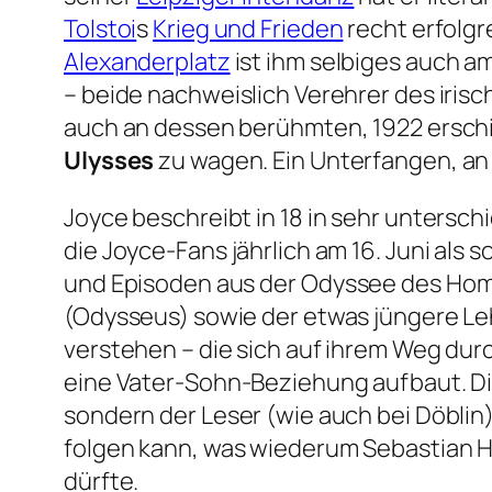
Tolstoi
s
Krieg und Frieden
recht erfolgr
Alexanderplatz
ist ihm selbiges auch a
– beide nachweislich Verehrer des irisc
auch an dessen berühmten, 1922 erschie
Ulysses
zu wagen. Ein Unterfangen, an
Joyce beschreibt in 18 in sehr untersch
die Joyce-Fans jährlich am 16. Juni als
und Episoden aus der
Odyssee
des Home
(Odysseus) sowie der etwas jüngere Le
verstehen – die sich auf ihrem Weg dur
eine Vater-Sohn-Beziehung aufbaut. Die
sondern der Leser (wie auch bei Döbli
folgen kann, was wiederum Sebastian 
dürfte.