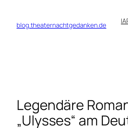
Zum
Inhalt
IA
springen
blog.theaternachtgedanken.de
Legendäre Romane
„Ulysses“ am Deu