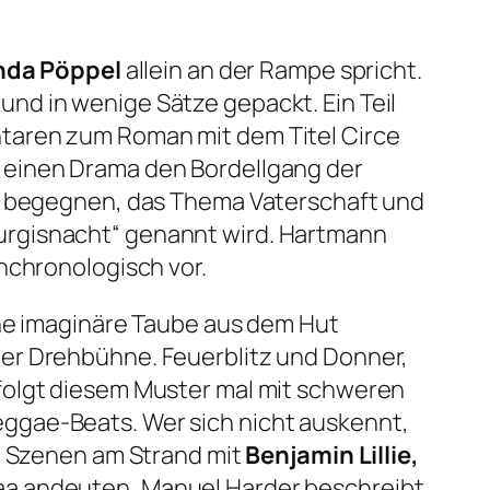
nda Pöppel
allein an der Rampe spricht.
nd in wenige Sätze gepackt. Ein Teil
ntaren zum Roman mit dem Titel
Circe
 einen Drama den Bordellgang der
en begegnen, das Thema Vaterschaft und
urgisnacht“
genannt wird. Hartmann
nchronologisch vor.
ine imaginäre Taube aus dem Hut
der Drehbühne. Feuerblitz und Donner,
folgt diesem Muster mal mit schweren
ggae-Beats. Wer sich nicht auskennt,
en Szenen am Strand mit
Benjamin Lillie,
aa
andeuten, Manuel Harder beschreibt