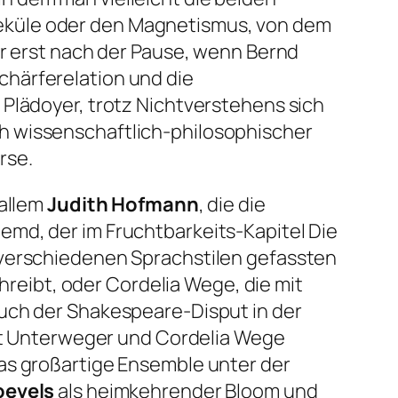
eküle oder den Magnetismus, von dem
er erst nach der Pause, wenn Bernd
chärferelation und die
 Plädoyer, trotz Nichtverstehens sich
h wissenschaftlich-philosophischer
rse.
 allem
Judith Hofmann
, die die
emd, der im Fruchtbarkeits-Kapitel
Die
 verschiedenen Sprachstilen gefassten
eibt, oder Cordelia Wege, die mit
auch der Shakespeare-Disput in der
git Unterweger und Cordelia Wege
as großartige Ensemble unter der
oevels
als heimkehrender Bloom und