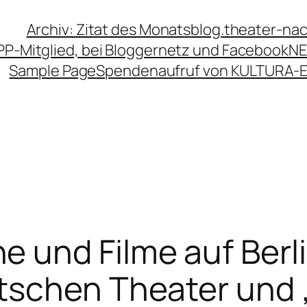
Archiv: Zitat des Monats
blog.theater-na
PP-Mitglied, bei Bloggernetz und Facebook
NE
Sample Page
Spendenaufruf von KULTURA-
 und Filme auf Berl
tschen Theater und 