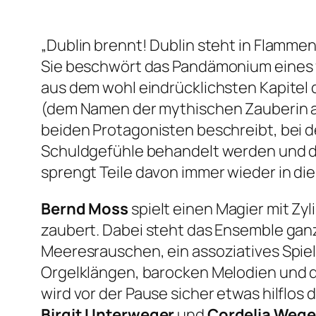
„Dublin brennt! Dublin steht in Flammen
Sie beschwört das Pandämonium eines fi
aus dem wohl eindrücklichsten Kapite
(dem Namen der mythischen Zauberin au
beiden Protagonisten beschreibt, bei 
Schuldgefühle behandelt werden und d
sprengt Teile davon immer wieder in di
Bernd Moss
spielt einen Magier mit Zy
zaubert. Dabei steht das Ensemble gan
Meeresrauschen, ein assoziatives Spie
Orgelklängen, barocken Melodien und d
wird vor der Pause sicher etwas hilflo
Birgit Unterweger
und
Cordelia Wege