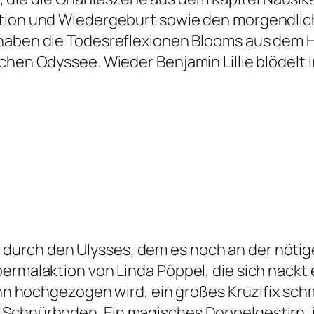
ution und Wiedergeburt sowie den morgendli
rhaben die Todesreflexionen Blooms aus dem
chen Odyssee. Wieder Benjamin Lillie blödelt i
.
 durch den
Ulysses
, dem es noch an der nötig
permalaktion von Linda Pöppel, die sich nackt
 dann hochgezogen wird, ein großes Kruzifix s
Schnürboden. Ein magisches Doppelgestirn, i