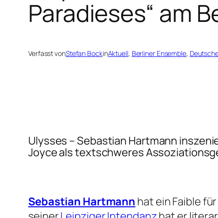
Paradieses“ am B
Verfasst von
Stefan Bock
in
Aktuell
, 
Berliner Ensemble
, 
Deutsche
Ulysses
– Sebastian Hartmann inszeni
Joyce als textschweres Assoziationsg
Sebastian Hartmann
hat ein Faible f
seiner
Leipziger Intendanz
hat er lite