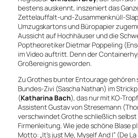
bestens auskennt, inszeniert das Ganze
Zettelauffalt-und-Zusammenknüll-Slaps
Umzugskartons und Büropapier zugemü
Aussicht auf Hochhäuser und die Schwei
Poptheoretiker Dietmar Poppeling (Ens
im Video auftritt. Denn der Containerh
Großereignis geworden.
Zu Grothes bunter Entourage gehören sc
Bundes-Zivi (Sascha Nathan) im Strickp
(
Katharina Bach
), das nur mit KO-Tro
Assistent Gustav von Stresemann (Thom
verschwindet Grothe schließlich selbst
Firmenleitung. Wie jede schöne Blase p
Motto:
„It’s just Me, Myself And I”
(De La