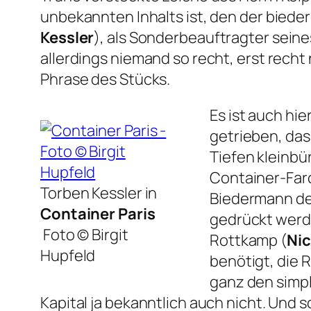
unbekannten Inhalts ist, den der biede
Kessler
), als Sonderbeauftragter seine
allerdings niemand so recht, erst recht
Phrase des Stücks.
Es ist auch hie
getrieben, das
Tiefen kleinb
Container-Farc
Torben Kessler in
Biedermann der
Container Paris
gedrückt werde
Foto © Birgit
Rottkamp (
Nic
Hupfeld
benötigt, die R
ganz den simpl
Kapital ja bekanntlich auch nicht. Und