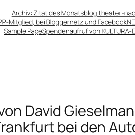
Archiv: Zitat des Monats
blog.theater-na
PP-Mitglied, bei Bloggernetz und Facebook
NE
Sample Page
Spendenaufruf von KULTURA-
 von David Gieselman
Frankfurt bei den Au