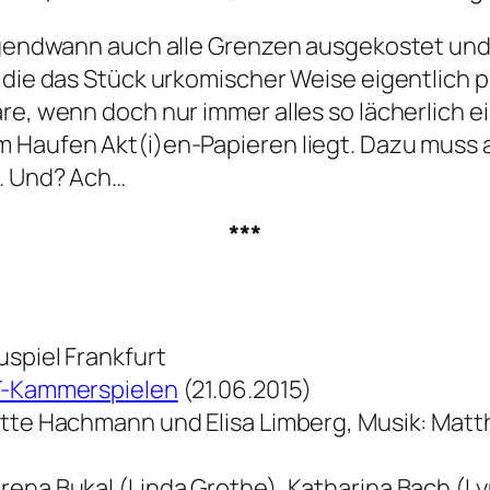
 irgendwann auch alle Grenzen ausgekostet u
 die das Stück urkomischer Weise eigentlich p
re, wenn doch nur immer alles so lächerlich e
 Haufen Akt(i)en-Papieren liegt. Dazu muss 
f. Und? Ach…
***
uspiel Frankfurt
-Kammerspielen
(21.06.2015)
ette Hachmann und Elisa Limberg, Musik: Matth
rena Bukal (Linda Grothe), Katharina Bach (L