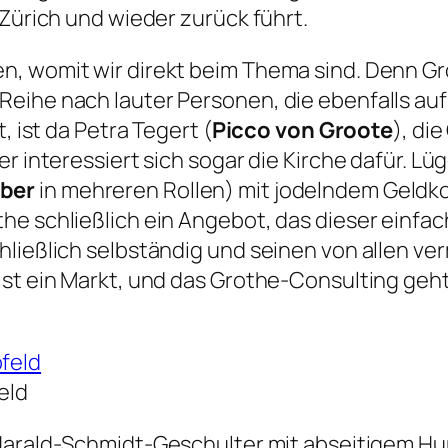
 Zürich und wieder zurück führt.
n, womit wir direkt beim Thema sind. Denn G
eihe nach lauter Personen, die ebenfalls auf 
, ist da Petra Tegert (
Picco von Groote
), di
r interessiert sich sogar die Kirche dafür. Lü
ber
in mehreren Rollen) mit jodelndem Geldko
he schließlich ein Angebot, das dieser einfa
hließlich selbständig und seinen von allen 
ist ein Markt, und das Grothe-Consulting geht
eld
s Harald-Schmidt-Geschulter mit abseitigem H