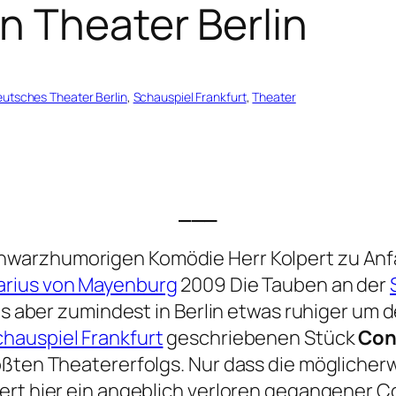
n Theater Berlin
utsches Theater Berlin
, 
Schauspiel Frankfurt
, 
Theater
___
schwarzhumorigen Komödie
Herr Kolpert
zu Anf
rius von Mayenburg
2009
Die Tauben
an der
 es aber zumindest in Berlin etwas ruhiger um 
hauspiel Frankfurt
geschriebenen Stück
Con
ößten Theatererfolgs. Nur dass die möglicherw
ert hier ein angeblich verloren gegangener C