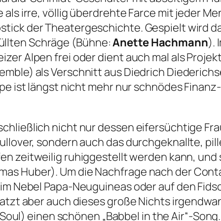
 als irre, völlig überdrehte Farce mit jeder 
tick der Theatergeschichte. Gespielt wird da
llten Schräge (Bühne:
Anette Hachmann
).
zer Alpen frei oder dient auch mal als Projek
emble) als Verschnitt aus Diedrich Diederich
ype ist längst nicht mehr nur schnödes Finan
hließlich nicht nur dessen eifersüchtige Fra
ullover, sondern auch das durchgeknallte, pil
pfen zeitweilig ruhiggestellt werden kann, un
as Huber). Um die Nachfrage nach der Conta
 im Nebel Papa-Neuguineas oder auf den Fidsch
latzt aber auch dieses große Nichts irgendw
 Soul) einen schönen
„Babbel in the Air“
-Song.