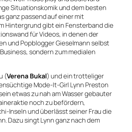
Menge Situationskomik und dem besten
s ganz passend auf einer mit
 Im Hintergrund gibt ein Fensterband die
tionswand für Videos, in denen der
sen und Popblogger Gieselmann selbst
z-Business, sondern zum medialen
u (
Verena Bukal
) und ein trotteliger
lensüchtige Mode-It-Girl Lynn Preston
d sein etwas zu nah am Wasser gebauter
ineraktie noch zu befördern,
i-Inseln und überlässt seiner Frau die
ann. Dazu singt Lynn ganz nach dem