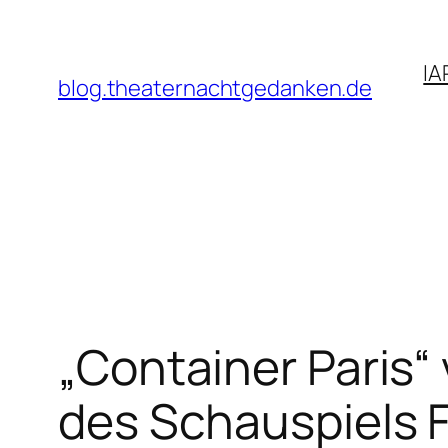
Zum
Inhalt
IA
springen
blog.theaternachtgedanken.de
„Container Paris“
des Schauspiels 