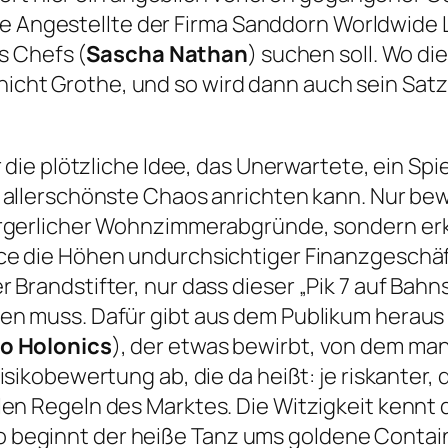
re Angestellte der Firma Sanddorn Worldwide L
s Chefs (
Sascha Nathan
) suchen soll. Wo di
 nicht Grothe, und so wird dann auch sein Satz
r die plötzliche Idee, das Unerwartete, ein Spie
 allerschönste Chaos anrichten kann. Nur bewe
ürgerlicher Wohnzimmerabgründe, sondern e
e die Höhen undurchsichtiger Finanzgeschäf
 Brandstifter, nur dass dieser
„Pik 7 auf Bahn
n muss. Dafür gibt aus dem Publikum heraus
o Holonics
), der etwas bewirbt, von dem man
isikobewertung ab, die da heißt: je riskanter, 
en Regeln des Marktes. Die Witzigkeit kennt
 so beginnt der heiße Tanz ums goldene Contai