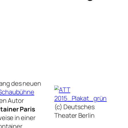
ang des neuen
Schaubühne
den Autor
(c) Deutsches
tainer Paris
Theater Berlin
eise in einer
ontainer