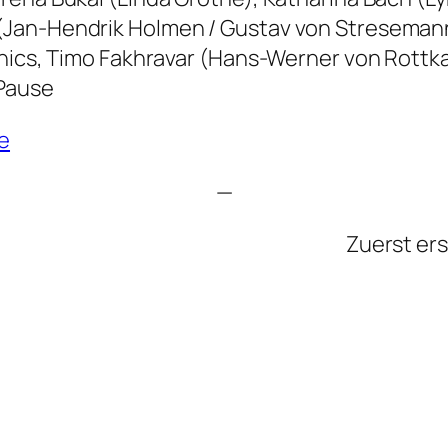
Jan-Hendrik Holmen / Gustav von Stresemann
lonics, Timo Fakhravar (Hans-Werner von Rott
 Pause
e
—
Zuerst er