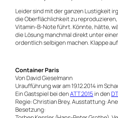
Leider sind mit der ganzen Lustigkeit
die Oberflächlichkeit zu reproduzieren,
Vitamin-B-Note führt. Könnte, hätte, wä
die Lösung manchmal direkt unter einem
ordentlich selbigen machen. Klappe au
Container Paris
Von David Gieselmann
Uraufführung war am 19.12.2014 im Scha
Ein Gastspiel bei den
ATT 2015
in den
DT
Regie: Christian Brey, Ausstattung: An
Besetzung:
Torben Kessler (Hans-Peter Grothe), Ve