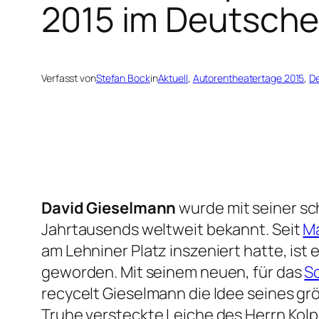
2015 im Deutsche
Verfasst von
Stefan Bock
in
Aktuell
, 
Autorentheatertage 2015
, 
De
David Gieselmann
wurde mit seiner 
Jahrtausends weltweit bekannt. Seit
Ma
am Lehniner Platz inszeniert hatte, ist
geworden. Mit seinem neuen, für das
Sc
recycelt Gieselmann die Idee seines gr
Truhe versteckte Leiche des Herrn Kolp