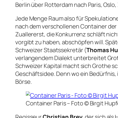
Berlin über Rotterdam nach Paris, Oslo,
Jede Menge Raum also für Spekulatione
nach dem verschollenen Container der R
Zuallererst, die Konkurrenz schläft nicht
vorgibt zu haben, abschöpfen will. Späte
Schweizer Staatssekretär (
Thomas Hu
verlangendem Dialekt unterbreitet Grot
Schweizer Kapital macht sich Grothe sc
Geschäftsidee. Denn wo ein Bedürfnis, 
Börse.
Container Paris –
Foto © Birgit Hupf
Regisseur
Christian Brey
, der sich al