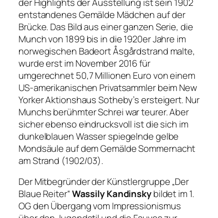
der Highlights der Ausstellung ist sein 1902
entstandenes Gemälde
Mädchen auf der
Brücke
. Das Bild aus einer ganzen Serie, die
Munch von 1899 bis in die 1920er Jahre im
norwegischen Badeort Åsgårdstrand malte,
wurde erst im November 2016 für
umgerechnet 50,7 Millionen Euro von einem
US-amerikanischen Privatsammler beim New
Yorker Aktionshaus Sotheby’s ersteigert. Nur
Munchs berühmter
Schrei
war teurer. Aber
sicher ebenso eindrucksvoll ist die sich im
dunkelblauen Wasser spiegelnde gelbe
Mondsäule auf dem Gemälde
Sommernacht
am Strand
(1902/03).
Der Mitbegründer der Künstlergruppe „Der
Blaue Reiter“
Wassily Kandinsky
bildet im 1.
OG den Übergang vom Impressionismus