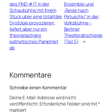
des FIND #17 in der
Ensemble und
Schaubühne mit ihrem
„Reise nach
Stück über eine totalitäre
Petuschki“ in der
Dystopie provozieren,
Volksbühne –
liefert aber nur ein
Berliner
theorielastiges
Theaterabschiede
pathetisches Pamphlet
(Teil 5)
→
ab
Kommentare
Schreibe einen Kommentar
Deine E-Mail-Adresse wird nicht
veröffentlicht.
Erforderliche Felder sind mit
*
markiert