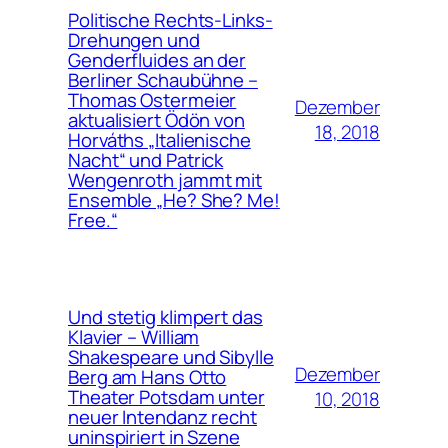
Politische Rechts-Links-
Drehungen und
Genderfluides an der
Berliner Schaubühne –
Thomas Ostermeier
Dezember
aktualisiert Ödön von
18, 2018
Horváths „Italienische
Nacht“ und Patrick
Wengenroth jammt mit
Ensemble „He? She? Me!
Free.“
Und stetig klimpert das
Klavier – William
Shakespeare und Sibylle
Dezember
Berg am Hans Otto
Theater Potsdam unter
10, 2018
neuer Intendanz recht
uninspiriert in Szene