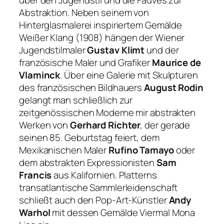
über den Jugendstil und die Fauves zur
Abstraktion. Neben seinem von
Hinterglasmalerei inspiriertem Gemälde
Weißer Klang
(1908) hängen der Wiener
Jugendstilmaler
Gustav Klimt
und der
französische Maler und Grafiker
Maurice de
Vlaminck
. Über eine Galerie mit Skulpturen
des französischen Bildhauers
August Rodin
gelangt man schließlich zur
zeitgenössischen Moderne mir abstrakten
Werken von
Gerhard Richter
, der gerade
seinen 85. Geburtstag feiert, dem
Mexikanischen Maler
Rufino Tamayo
oder
dem abstrakten Expressionisten
Sam
Francis
aus Kalifornien. Platterns
transatlantische Sammlerleidenschaft
schließt auch den Pop-Art-Künstler
Andy
Warhol
mit dessen Gemälde
Viermal Mona