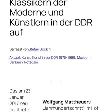
Klassikern der
Moderne und
Künstlern in der DDR
auf
Verfasst von
Stefan Bock
in
Aktuell
, 
Kunst
, 
Kunst in der DDR 1976-1989
, 
Museum
Barberini Potsdam
___
Das am 23.
Januar
Wolfgang Mattheuer
s
2017 neu
„Jahrhundertschritt“ im Hof
eröffnete