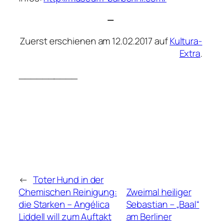
—
Zuerst erschienen am 12.02.2017 auf
Kultura-
Extra
.
__________
←
Toter Hund in der
Chemischen Reinigung:
Zweimal heiliger
die Starken – Angélica
Sebastian – „Baal“
Liddell will zum Auftakt
am Berliner