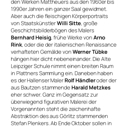
den Werken Mattheuers aus den 1960er bis
1990er Jahren ein ganzer Saal gewidmet.
Aber auch die fleischigen Körperportraits
von Staatskünstler
Willi Sitte
, große
Geschichtsbilderbögen des Malers
Bernhard Heisig
, frühe Werke von
Arno
Rink
, oder die der italienischen Renaissance
verhafteten Gemälde von
Werner Tübke
hängen hier dicht nebeneinander. Die Alte
Leipziger Schule nimmt einen breiten Raum
in Plattners Sammlung ein. Daneben haben
es der Hallenser Maler
Rolf Händler
oder der
aus Bautzen stammende
Harald Metzkes
eher schwer. Ganz im Gegensatz zur
überwiegend figurativen Malerei der
Vorgenannten steht die zeichenhafte
Abstraktion des aus Görlitz stammenden
Stefan Plenkers. Ab Ende Oktober sollen in