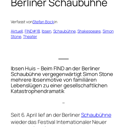
Berliner Schaubühne
Verfasst von
Stefan Bock
in
Aktuell
, 
FIND#18
, 
Ibsen
, 
Schaubühne
, 
Shakespeare
, 
Simon
Stone
, 
Theater
___
Ibsen Huis
– Beim FIND an der Berliner
Schaubühne vergegenwärtigt Simon Stone
mehrere Ibsenmotive von familiären
Lebenslügen zu einer gesellschaftlichen
Katastrophendramatik
–
Seit 6. April lief an der Berliner
Schaubühne
wieder das Festival Internationaler Neuer