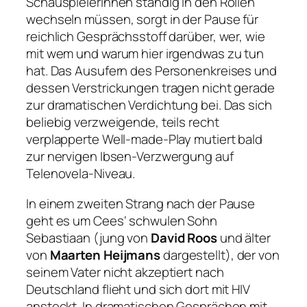
SchauspielerInnen ständig in den Rollen
wechseln müssen, sorgt in der Pause für
reichlich Gesprächsstoff darüber, wer, wie
mit wem und warum hier irgendwas zu tun
hat. Das Ausufern des Personenkreises und
dessen Verstrickungen tragen nicht gerade
zur dramatischen Verdichtung bei. Das sich
beliebig verzweigende, teils recht
verplapperte Well-made-Play mutiert bald
zur nervigen Ibsen-Verzwergung auf
Telenovela-Niveau.
In einem zweiten Strang nach der Pause
geht es um Cees‘ schwulen Sohn
Sebastiaan (jung von
David Roos
und älter
von
Maarten Heijmans
dargestellt), der von
seinem Vater nicht akzeptiert nach
Deutschland flieht und sich dort mit HIV
ansteckt. In dramatischen Gesprächen mit