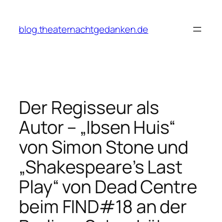
Zum
Inhalt
blog.theaternachtgedanken.de
springen
Der Regisseur als
Autor – „Ibsen Huis“
von Simon Stone und
„Shakespeare’s Last
Play“ von Dead Centre
beim FIND#18 an der