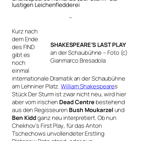
lustigen Leichenfledderei
–
Kurz nach
dem Ende
SHAKESPEARE’S LAST PLAY
des FIND
an der Schaubühne –
Foto (c)
gibt es
Gianmarco Bresadola
noch
einmal
internationale Dramatik an der Schaubühne
am Lehniner Platz.
William Shakespeare
s
Stück
Der Sturm
ist zwar nicht neu, wird hier
aber vom irischen
Dead Centre
bestehend
aus den Regisseuren
Bush Moukarzel
und
Ben Kidd
ganz neu interpretiert. Ob nun
Chekhov’s First Play
, für das Anton
Tschechows unvollendeter Erstling