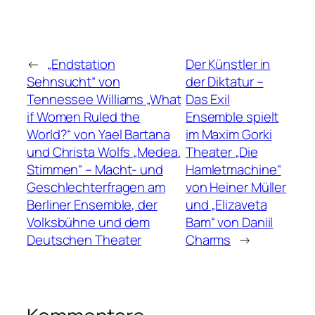
←
„Endstation
Der Künstler in
Sehnsucht“ von
der Diktatur –
Tennessee Williams „What
Das Exil
if Women Ruled the
Ensemble spielt
World?“ von Yael Bartana
im Maxim Gorki
und Christa Wolfs „Medea.
Theater „Die
Stimmen“ – Macht- und
Hamletmachine“
Geschlechterfragen am
von Heiner Müller
Berliner Ensemble, der
und „Elizaveta
Volksbühne und dem
Bam“ von Daniil
Deutschen Theater
Charms
→