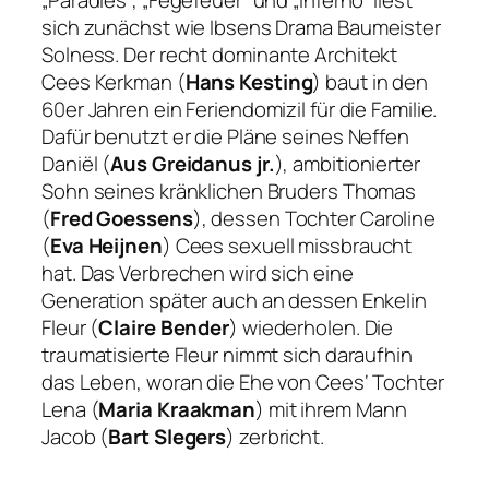
„Paradies“, „Fegefeuer“ und „Inferno“ liest
sich zunächst wie Ibsens Drama
Baumeister
Solness
. Der recht dominante Architekt
Cees Kerkman (
Hans Kesting
) baut in den
60er Jahren ein Feriendomizil für die Familie.
Dafür benutzt er die Pläne seines Neffen
Daniël (
Aus Greidanus jr.
), ambitionierter
Sohn seines kränklichen Bruders Thomas
(
Fred Goessens
), dessen Tochter Caroline
(
Eva Heijnen
) Cees sexuell missbraucht
hat. Das Verbrechen wird sich eine
Generation später auch an dessen Enkelin
Fleur (
Claire Bender
) wiederholen. Die
traumatisierte Fleur nimmt sich daraufhin
das Leben, woran die Ehe von Cees‘ Tochter
Lena (
Maria Kraakman
) mit ihrem Mann
Jacob (
Bart Slegers
) zerbricht.