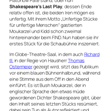
Platonow
Pate stand, oder nun
Shakespeare’s Last Play
, dessen Ende
relativ offen ist, die beiden Iren mögen es
unfertig. Mit ihrem Motto
„Unfertige Stücke
für unfertige Menschen“
gastierten
Moukarzel und Kidd schon zweimal
hintereinander beim FIND. Nun haben sie ihr
erstes Stück für die Schaubühne inszeniert.
Im Globe-Theatre-Saal, in dem auch
Richard
III.
in der Regie von Hausherr
Thomas
Ostermeier
gezeigt wird, sitzt das Publikum
vor einem blauen Bühnenhalbrund, während
eine Stimme aus dem Off in den Abend
einführt. Es ist Bush Moukarzel, der in
englischer Sprache den etwas müde
gewordenen Dichter Shakespeare gibt, über
den Inhalt seines letzten Stücks resümiert,
dabei sein Tun als Autor reflektiert und