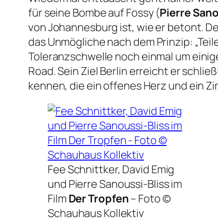
für seine Bombe auf Fossy (
Pierre Sano
von Johannesburg ist, wie er betont. D
das Unmögliche nach dem Prinzip: „Teile
Toleranzschwelle noch einmal um einige
Road. Sein Ziel Berlin erreicht er schli
kennen, die ein offenes Herz und ein Zim
Fee Schnittker, David Emig
und Pierre Sanoussi-Bliss im
Film
Der Tropfen
–
Foto ©
Schauhaus Kollektiv