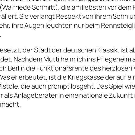
(Walfriede Schmitt), die am liebsten vor dem 
llert. Sie verlangt Respekt von ihrem Sohn u
r, ihre Augen leuchten nur beim Rennsteigl
.
setzt, der Stadt der deutschen Klassik, ist a
det. Nachdem Mutti heimlich ins Pflegeheim 
ch Berlin die Funktionärsrente des herzlosen 
s er erbeutet, ist die Kriegskasse der auf
stole, die auch prompt losgeht. Das Spiel wi
r als Anlageberater in eine nationale Zukunft
 macht.