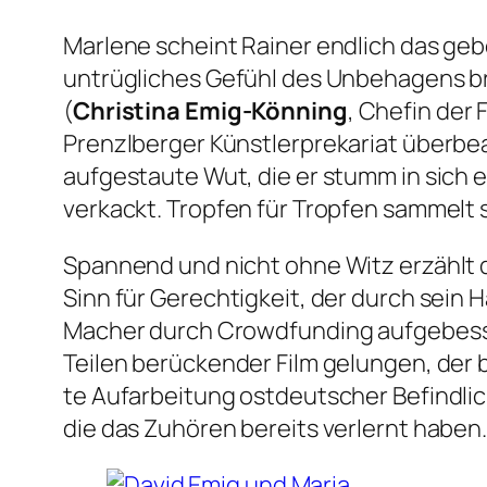
Marlene scheint Rainer endlich das geb
untrügliches Gefühl des Unbehagens bre
(
Christina Emig-Könning
, Chefin der
Prenzlberger Künstlerprekariat überbea
aufgestaute Wut, die er stumm in sich e
verkackt. Tropfen für Tropfen sammelt 
Spannend und nicht ohne Witz erzählt 
Sinn für Gerechtigkeit, der durch sein 
Macher durch Crowdfunding aufgebess
Teilen berückender Film gelungen, der bi
te Aufarbeitung ostdeutscher Befindlic
die das Zuhören bereits verlernt haben