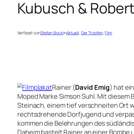
Kubusch & Rober
Verfasst von
Stefan Bock
in
Aktuell
, 
Der Tropfen
, 
Film
Rainer (
David Emig
) hat e
Moped Marke Simson Suhl. Mit diesem Bet
Steinach, einem tief verschneiten Ort wei
rechtsdrehende Dorfjugend und verpass
kommen die Belehrungen des südländis
Daheim bastelt Rainer an einer Bombe