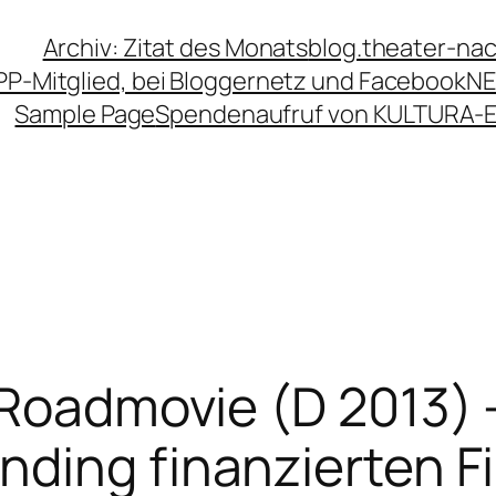
Archiv: Zitat des Monats
blog.theater-na
PP-Mitglied, bei Bloggernetz und Facebook
NE
Sample Page
Spendenaufruf von KULTURA-
 Roadmovie (D 2013) 
ding finanzierten F