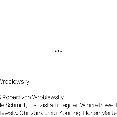
***
 Wroblewsky
 & Robert von Wroblewsky
ede Schmitt, Franziska Troegner, Winnie Böwe,
ewsky, Christina Emig-Könning, Florian Marten