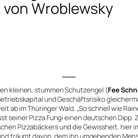
t von Wroblewsky
___
inen kleinen, stummen Schutzengel (
Fee Schn
riebskapital und Geschäftsrisiko gleichermaß
t ab im Thüringer Wald. „So schnell wie Rainer 
t seiner Pizza Fungi einen deutschen Dipp.
chen Pizzabäckers und die Gewissheit, hier 
 und träumt davon, dem ihn umgebenden Men