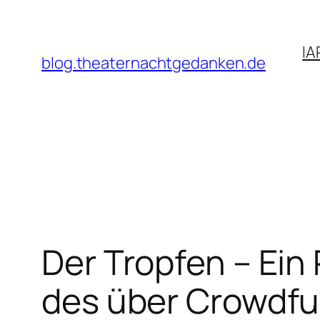
Zum
Inhalt
IA
springen
blog.theaternachtgedanken.de
Der Tropfen – Ein
des über Crowdfun