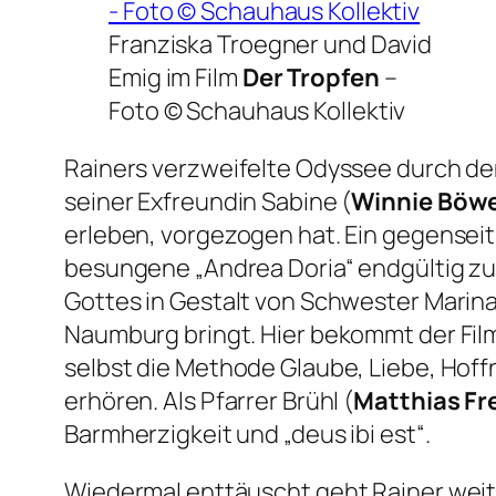
Franziska Troegner und David
Emig im Film
Der Tropfen
–
Foto © Schauhaus Kollektiv
Rainers verzweifelte Odyssee durch de
seiner Exfreundin Sabine (
Winnie Böw
erleben, vorgezogen hat. Ein gegenseiti
besungene „Andrea Doria“ endgültig zu 
Gottes in Gestalt von Schwester Marina
Naumburg bringt. Hier bekommt der Fil
selbst die Methode Glaube, Liebe, Hoffn
erhören. Als Pfarrer Brühl (
Matthias Fr
Barmherzigkeit und „deus ibi est“.
Wiedermal enttäuscht geht Rainer weite