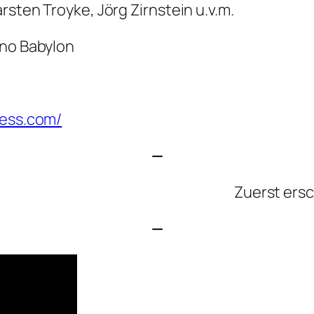
rsten Troyke, Jörg Zirnstein u.v.m.
ino Babylon
ress.com/
—
Zuerst ers
—