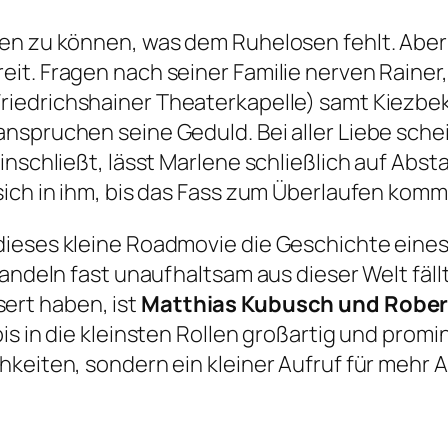
en zu können, was dem Ruhelosen fehlt. Aber 
it. Fragen nach seiner Familie nerven Rainer
 Friedrichshainer Theaterkapelle) samt Kiezb
nspruchen seine Geduld. Bei aller Liebe schei
inschließt, lässt Marlene schließlich auf Abs
sich in ihm, bis das Fass zum Überlaufen komm
dieses kleine Roadmovie die Geschichte eines
Handeln fast unaufhaltsam aus dieser Welt fäll
ert haben, ist
Matthias Kubusch und Rober
s in die kleinsten Rollen großartig und promin
hkeiten, sondern ein kleiner Aufruf für mehr 
.