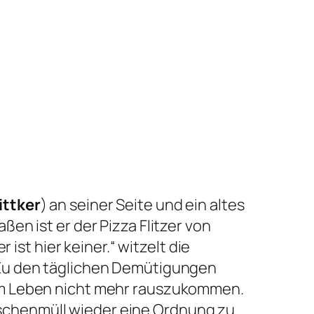
ittker
) an seiner Seite und ein altes
en ist er der Pizza Flitzer von
ist hier keiner.“ witzelt die
 Zu den täglichen Demütigungen
im Leben nicht mehr rauszukommen.
schenmüll wieder eine Ordnung zu