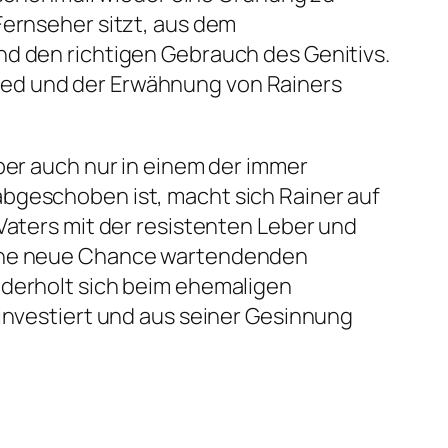
Fernseher sitzt, aus dem
nd den richtigen Gebrauch des Genitivs.
ied und der Erwähnung von Rainers
ber auch nur in einem der immer
abgeschoben ist, macht sich Rainer auf
Vaters mit der resistenten Leber und
 eine neue Chance wartendenden
ederholt sich beim ehemaligen
 investiert und aus seiner Gesinnung