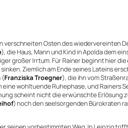
n verschneiten Osten des wiedervereinten De
e
), die Haus, Mann und Kind in Apolda dem ein
ger großer Irrtum. Für Rainer beginnt hier d
sinken. Ziemlich am Ende seines Lateins ersch
 (
Franziska Troegner
), die ihn vom Straßenra
m eine wohltuende Ruhephase, und Rainers See
ung scheint nicht die erwünschte Erlösung zu 
eihof
) noch den seelsorgenden Bürokraten raus
r seinen vorbestimmten Weg. In Leipzig trifft