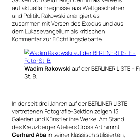
Säcken von Geld hängt bei ihm als Verweis
auf aktuelle Ereignisse aus Weltgeschehen
und Politik. Rakowski arrangiert es
zusammen mit Versen des
Exodus
und aus
dem Lukasevangelium als kritischen
Kommentar zur Flüchtlingsdebatte.
Wadim Rakowski
auf der BERLINER LISTE –
F
St. B.
In der seit drei Jahren auf der BERLINER LISTE
vertretenen Fotografie-Sektion zeigen 13
Galerien und Künstler ihre Werke. Am Stand
des Kreuzberger Ateliers Cross Art nimmt
Gerhard Aba
in seiner klassisch stilisierten,