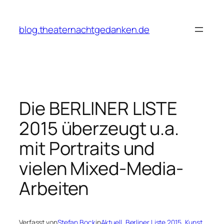
Zum
Inhalt
blog.theaternachtgedanken.de
springen
Die BERLINER LISTE
2015 überzeugt u.a.
mit Portraits und
vielen Mixed-Media-
Arbeiten
Verfasst von
Stefan Bock
in
Aktuell
, 
Berliner Liste 2015
, 
Kunst