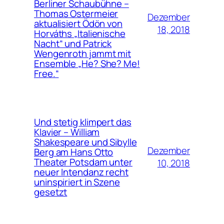
Berliner Schaubühne –
Thomas Ostermeier
Dezember
aktualisiert Ödön von
18, 2018
Horváths „Italienische
Nacht“ und Patrick
Wengenroth jammt mit
Ensemble „He? She? Me!
Free.“
Und stetig klimpert das
Klavier – William
Shakespeare und Sibylle
Dezember
Berg am Hans Otto
Theater Potsdam unter
10, 2018
neuer Intendanz recht
uninspiriert in Szene
gesetzt