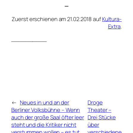
—
Zuerst erschienen am 21.02.2018 auf
Kultura-
Extra
.
__________
←
Neues in und an der
Droge
Berliner Volksbühne – Wenn
Theater –
auch der große Saal öfter leer
Drei Stücke
steht und die Kritiker nicht
über
verstummen wollen – es tut
verschiedene