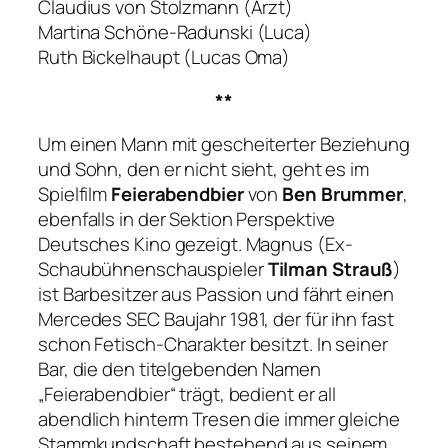
Claudius von Stolzmann (Arzt)
Martina Schöne-Radunski (Luca)
Ruth Bickelhaupt (Lucas Oma)
**
Um einen Mann mit gescheiterter Beziehung
und Sohn, den er nicht sieht, geht es im
Spielfilm
Feierabendbier
von
Ben Brummer
,
ebenfalls in der Sektion Perspektive
Deutsches Kino gezeigt. Magnus (Ex-
Schaubühnenschauspieler
Tilman Strauß
)
ist Barbesitzer aus Passion und fährt einen
Mercedes SEC Baujahr 1981, der für ihn fast
schon Fetisch-Charakter besitzt. In seiner
Bar, die den titelgebenden Namen
„Feierabendbier“ trägt, bedient er all
abendlich hinterm Tresen die immer gleiche
Stammkundschaft bestehend aus seinem