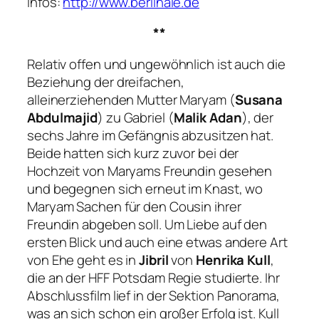
Infos:
http://www.berlinale.de
**
Relativ offen und ungewöhnlich ist auch die
Beziehung der dreifachen,
alleinerziehenden Mutter Maryam (
Susana
Abdulmajid
) zu Gabriel (
Malik Adan
), der
sechs Jahre im Gefängnis abzusitzen hat.
Beide hatten sich kurz zuvor bei der
Hochzeit von Maryams Freundin gesehen
und begegnen sich erneut im Knast, wo
Maryam Sachen für den Cousin ihrer
Freundin abgeben soll. Um Liebe auf den
ersten Blick und auch eine etwas andere Art
von Ehe geht es in
Jibril
von
Henrika Kull
,
die an der HFF Potsdam Regie studierte. Ihr
Abschlussfilm lief in der Sektion Panorama,
was an sich schon ein großer Erfolg ist. Kull