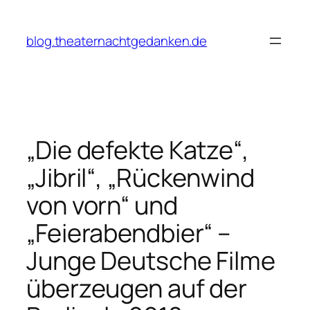
Zum
Inhalt
blog.theaternachtgedanken.de
springen
„Die defekte Katze“,
„Jibril“, „Rückenwind
von vorn“ und
„Feierabendbier“ –
Junge Deutsche Filme
überzeugen auf der