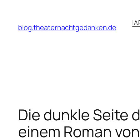
Zum
Inhalt
IA
springen
blog.theaternachtgedanken.de
Die dunkle Seite 
einem Roman von 