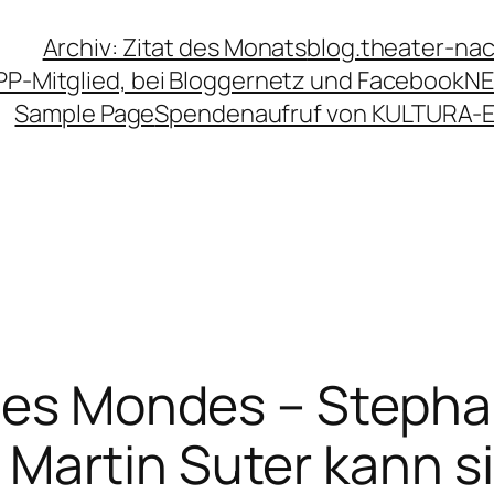
Archiv: Zitat des Monats
blog.theater-na
PP-Mitglied, bei Bloggernetz und Facebook
NE
Sample Page
Spendenaufruf von KULTURA-
des Mondes – Stepha
Martin Suter kann si