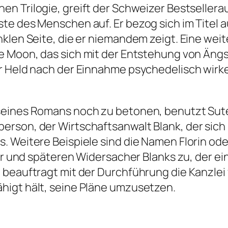
hen Trilogie, greift der Schweizer Bestsellera
e des Menschen auf. Er bezog sich im Titel au
klen Seite, die er niemandem zeigt. Eine wei
he Moon
, das sich mit der Entstehung von Äng
r Held nach der Einnahme psychedelisch wirk
seines Romans noch zu betonen, benutzt Sute
erson, der Wirtschaftsanwalt Blank, der sic
 Weitere Beispiele sind die Namen Florin ode
erer und späteren Widersacher Blanks zu, der 
 beauftragt mit der Durchführung die Kanzlei 
higt hält, seine Pläne umzusetzen.