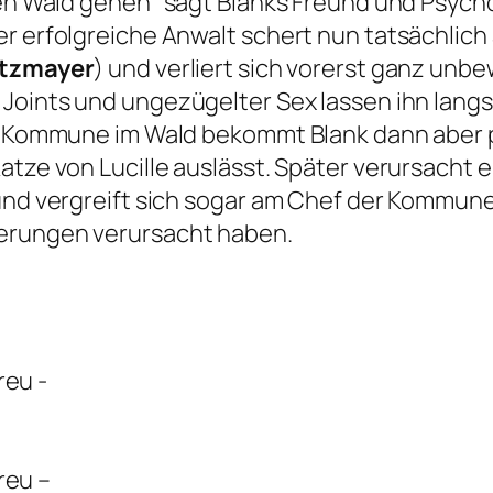
den Wald gehen“
sagt Blanks Freund und Psych
er erfolgreiche Anwalt schert nun tatsächlic
etzmayer
) und verliert sich vorerst ganz unbew
no, Joints und ungezügelter Sex lassen ihn la
ie-Kommune im Wald bekommt Blank dann aber p
Katze von Lucille auslässt. Später verursacht
 und vergreift sich sogar am Chef der Kommune
derungen verursacht haben.
reu –