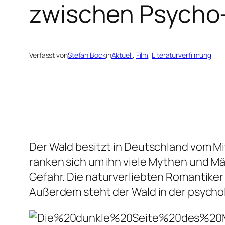
zwischen Psycho-
Verfasst von
Stefan Bock
in
Aktuell
, 
Film
, 
Literaturverfilmung
Der Wald besitzt in Deutschland vom Mi
ranken sich um ihn viele Mythen und Mär
Gefahr. Die naturverliebten Romantike
Außerdem steht der Wald in der psych