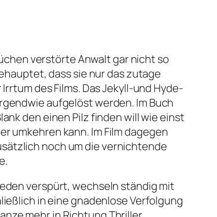
chen verstörte Anwalt gar nicht so
behauptet, dass sie nur das zutage
 Irrtum des Films. Das Jekyll-und Hyde-
 irgendwie aufgelöst werden. Im Buch
ank den einen Pilz finden will wie einst
der umkehren kann. Im Film dagegen
usätzlich noch um die vernichtende
e.
ieden verspürt, wechseln ständig mit
ließlich in eine gnadenlose Verfolgung
anze mehr in Richtung Thriller