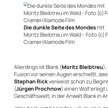
Die dunkle Seite des Mondes
mit
Moritz Bleibtreu im Wald – F
oto (c) F
Cramer/Alamode Film
Allerdings ist Blank (
Moritz Bleibtreu
),
Fusion vor seinen Augen erschießt, seel
Stephan Rick
verweist schon zu Beginn
(
Jürgen Prochnow
) einen Wolf erlegt 
Geschäftswelt, in der Anwalt Blank in A