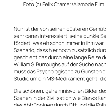
Foto (c) Felix Cramer/Alamode Film
Nun ist der von seinen düsteren Gemüt
sehr daran interessiert, seine dunkle S
fördert, was eh schon immer in ihm war.
Szenario, dass hier noch zusätzlich du
geschieht das durch eine lange Reise des
William S. Burroughs auf der Suche nac
muss das Psychologische zu Gunsten ei
Studie um ein MS-Medikament geht, di
Die schönen, geheimnisvollen Bilder de
Szenen in der Zivilisation wie Blanks K
des Abtrünnigen durch Ott und die Poli