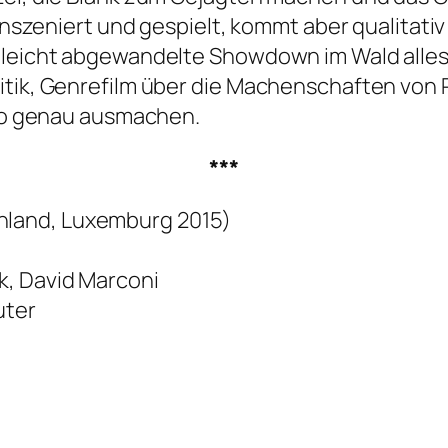
t inszeniert und gespielt, kommt aber qualita
h leicht abgewandelte Showdown im Wald alles
ritik, Genrefilm über die Machenschaften vo
r so genau ausmachen.
***
land, Luxemburg 2015)
k, David Marconi
uter