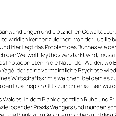
sanwandlungen und plötzlichen Gewaltausbrü
eite wirklich kennenzulernen, von der Lucille 
 Und hier liegt das Problem des Buches wie der
rch den Werwolf-Mythos verstärkt wird, muss
 Protagonisten in die Natur der Wälder, wo Bl
h Yagé, der seine vermeintliche Psychose wie
nes Wirtschaftskrimis weichen, bei dem es z
e den Fusionsplan Otts zunichtemachen würd
s Waldes, in dem Blank eigentlich Ruhe und Fr
anzlei oder der Praxis Wengers und münden sch
zei, die Blank zum Gejagten machen und das G