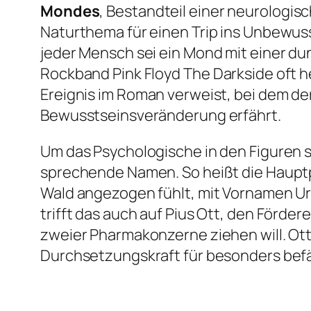
Mondes
, Bestandteil einer neurologisc
Naturthema für einen Trip ins Unbewusst
jeder Mensch sei ein Mond mit einer dun
Rockband Pink Floyd
The Darkside oft 
Ereignis im Roman verweist, bei dem de
Bewusstseinsveränderung erfährt.
Um das Psychologische in den Figuren 
sprechende Namen. So heißt die Hauptp
Wald angezogen fühlt, mit Vornamen Urs.
trifft das auch auf Pius Ott, den Förd
zweier Pharmakonzerne ziehen will. Ott
Durchsetzungskraft für besonders befä