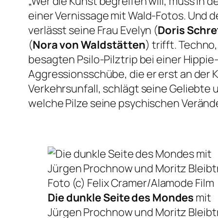
„Wer die Kunst begreifen will, muss in 
einer Vernissage mit Wald-Fotos. Und d
verlässt seine Frau Evelyn (
Doris Schr
(
Nora von Waldstätten
) trifft. Tech
besagten Psilo-Pilztrip bei einer Hipp
Aggressionsschübe, die er erst an der 
Verkehrsunfall, schlägt seine Geliebte
welche Pilze seine psychischen Verän
Die dunkle Seite des Mondes
mit
Jürgen Prochnow und Moritz Bleibt