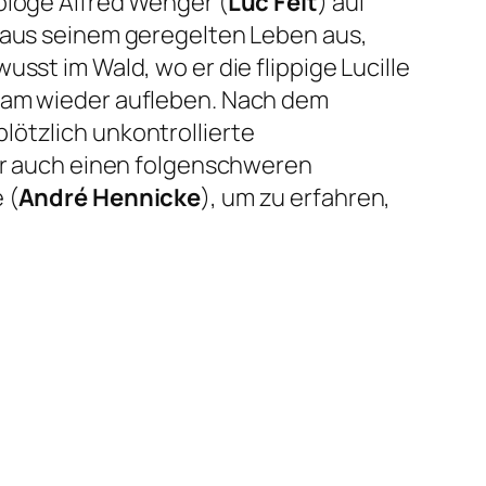
ologe Alfred Wenger (
Luc Feit
) auf
h aus seinem geregelten Leben aus,
usst im Wald, wo er die flippige Lucille
ngsam wieder aufleben. Nach dem
lötzlich unkontrollierte
 er auch einen folgenschweren
 (
André Hennicke
), um zu erfahren,