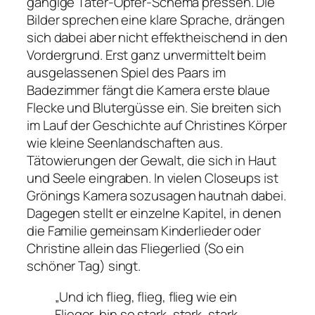
gängige Täter-Opfer-Schema pressen. Die
Bilder sprechen eine klare Sprache, drängen
sich dabei aber nicht effektheischend in den
Vordergrund. Erst ganz unvermittelt beim
ausgelassenen Spiel des Paars im
Badezimmer fängt die Kamera erste blaue
Flecke und Blutergüsse ein. Sie breiten sich
im Lauf der Geschichte auf Christines Körper
wie kleine Seenlandschaften aus.
Tätowierungen der Gewalt, die sich in Haut
und Seele eingraben. In vielen Closeups ist
Grönings Kamera sozusagen hautnah dabei.
Dagegen stellt er einzelne Kapitel, in denen
die Familie gemeinsam Kinderlieder oder
Christine allein das
Fliegerlied (So ein
schöner Tag)
singt.
„Und ich flieg, flieg, flieg wie ein
Flieger, bin so stark, stark, stark