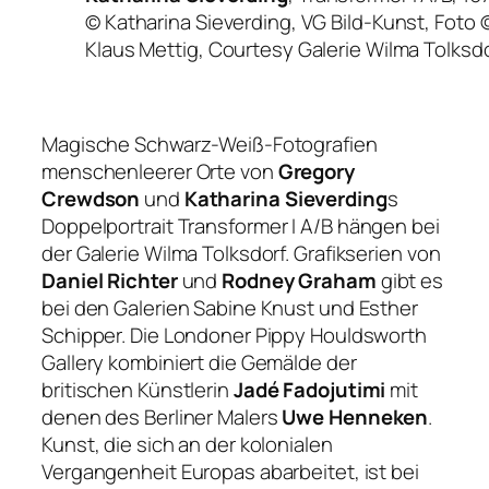
© Katharina Sieverding, VG Bild-Kunst, Foto 
Klaus Mettig, Courtesy Galerie Wilma Tolksd
Magische Schwarz-Weiß-Fotografien
menschenleerer Orte von
Gregory
Crewdson
und
Katharina Sieverding
s
Doppelportrait
Transformer I A/B
hängen bei
der Galerie Wilma Tolksdorf. Grafikserien von
Daniel Richter
und
Rodney Graham
gibt es
bei den Galerien Sabine Knust und Esther
Schipper. Die Londoner Pippy Houldsworth
Gallery kombiniert die Gemälde der
britischen Künstlerin
Jadé Fadojutimi
mit
denen des Berliner Malers
Uwe Henneken
.
Kunst, die sich an der kolonialen
Vergangenheit Europas abarbeitet, ist bei