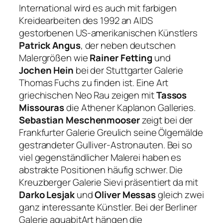
International wird es auch mit farbigen
Kreidearbeiten des 1992 an AIDS
gestorbenen US-amerikanischen Künstlers
Patrick Angus
, der neben deutschen
Malergrößen wie
Rainer Fetting
und
Jochen Hein
bei der Stuttgarter Galerie
Thomas Fuchs zu finden ist. Eine Art
griechischen Neo Rau zeigen mit
Tassos
Missouras
die Athener Kaplanon Galleries.
Sebastian Meschenmooser
zeigt bei der
Frankfurter Galerie Greulich seine Ölgemälde
gestrandeter
Gulliver
-Astronauten. Bei so
viel gegenständlicher Malerei haben es
abstrakte Positionen häufig schwer. Die
Kreuzberger Galerie Sievi präsentiert da mit
Darko Lesjak
und
Oliver Messas
gleich zwei
ganz interessante Künstler. Bei der Berliner
Galerie aquabitArt hängen die