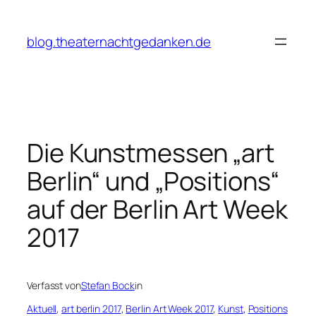
Zum
Inhalt
blog.theaternachtgedanken.de
springen
Die Kunstmessen „art
Berlin“ und „Positions“
auf der Berlin Art Week
2017
Verfasst von
Stefan Bock
in
Aktuell
, 
art berlin 2017
, 
Berlin Art Week 2017
, 
Kunst
, 
Positions