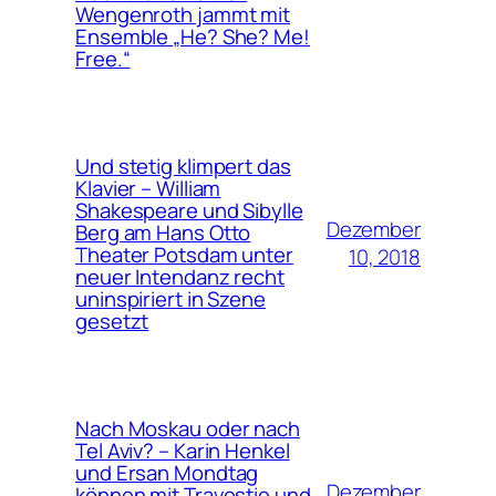
Wengenroth jammt mit
Ensemble „He? She? Me!
Free.“
Und stetig klimpert das
Klavier – William
Shakespeare und Sibylle
Dezember
Berg am Hans Otto
Theater Potsdam unter
10, 2018
neuer Intendanz recht
uninspiriert in Szene
gesetzt
Nach Moskau oder nach
Tel Aviv? – Karin Henkel
und Ersan Mondtag
Dezember
können mit Travestie und