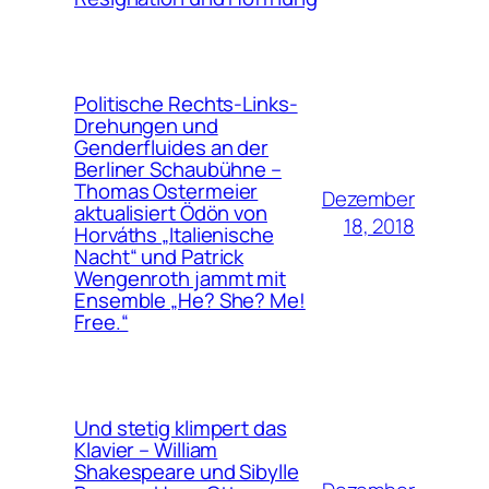
Politische Rechts-Links-
Drehungen und
Genderfluides an der
Berliner Schaubühne –
Thomas Ostermeier
Dezember
aktualisiert Ödön von
18, 2018
Horváths „Italienische
Nacht“ und Patrick
Wengenroth jammt mit
Ensemble „He? She? Me!
Free.“
Und stetig klimpert das
Klavier – William
Shakespeare und Sibylle