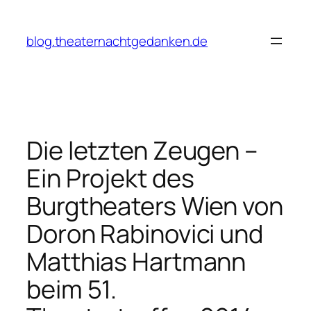
Zum
Inhalt
blog.theaternachtgedanken.de
springen
Die letzten Zeugen –
Ein Projekt des
Burgtheaters Wien von
Doron Rabinovici und
Matthias Hartmann
beim 51.