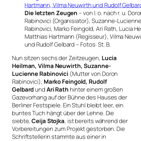
Die letzten Zeugen
– von l. o. nach r. u. Dor
Rabinovici (Organisiator), Suzanne-Lucienn
Rabinovici, Marko Feingold, Ari Rath, Lucia H
Matthias Hartmann (Regisseur), Vilma Neuwi
und Rudolf Gelbard –
Fotos: St. B.
Nun sitzen sechs der Zeitzeugen,
Lucia
Heilman, Vilma Neuwirth, Suzanne-
Lucienne Rabinovici
(Mutter von Doron
Rabinovici),
Marko Feingold, Rudolf
Gelbard
und
Ari Rath
hinter einem großen
Gazevorhang auf der Bühne des Hauses der
Berliner Festspiele. Ein Stuhl bleibt leer, ein
buntes Tuch hängt über der Lehne. Die
siebte,
Ceija Stojka
, ist bereits während der
Vorbereitungen zum Projekt gestorben. Die
Schriftstellerin stammte aus einer in