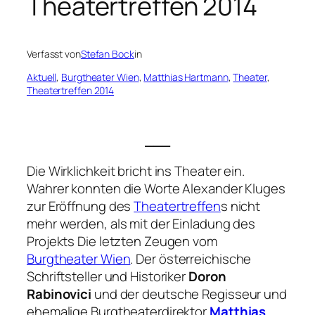
Theatertreffen 2014
Verfasst von
Stefan Bock
in
Aktuell
, 
Burgtheater Wien
, 
Matthias Hartmann
, 
Theater
, 
Theatertreffen 2014
___
Die Wirklichkeit bricht ins Theater ein.
Wahrer konnten die Worte Alexander Kluges
zur Eröffnung des
Theatertreffen
s nicht
mehr werden, als mit der Einladung des
Projekts Die letzten Zeugen vom
Burgtheater Wien
. Der österreichische
Schriftsteller und Historiker
Doron
Rabinovici
und der deutsche Regisseur und
ehemalige Burgtheaterdirektor
Matthias