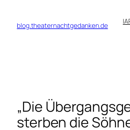
Zum
Inhalt
IA
springen
blog.theaternachtgedanken.de
„Die Übergangsges
sterben die Söhne