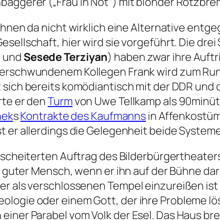
nbaggerer (
„
Frau in Not“
) mit blonder Rotzbre
ihnen da nicht wirklich eine Alternative entge
sellschaft, hier wird sie vorgeführt. Die dre
n
und
Sesede Terziyan
) haben zwar ihre Auftri
erschwundenem Kollegen Frank wird zum Runni
 sich bereits komödiantisch mit der DDR und
rte er den
Turm
von Uwe Tellkamp als 90minü
nek
s
Kontrakte des Kaufmanns
in Affenkostüme
t er allerdings die Gelegenheit beide Syste
escheiterten Auftrag des Bilderbürgertheaters 
in guter Mensch, wenn er ihn auf der Bühne dar
er als verschlossenen Tempel einzureißen ist
logie oder einem Gott, der ihre Probleme lös
iner Parabel vom Volk der Esel. Das Haus bren