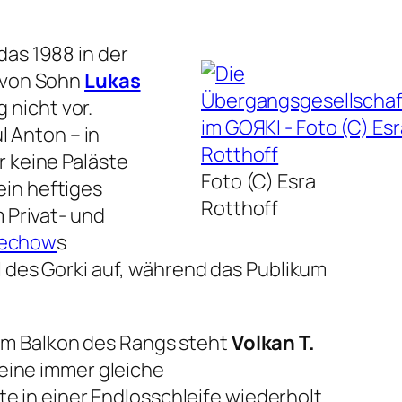
 das 1988 in der
r von Sohn
Lukas
 nicht vor.
l Anton – in
er keine Paläste
Foto (C) Esra
ein heftiges
Rotthoff
 Privat- und
hechow
s
 des Gorki auf, während das Publikum
m Balkon des Rangs steht
Volkan T.
 eine immer gleiche
e in einer Endlosschleife wiederholt.