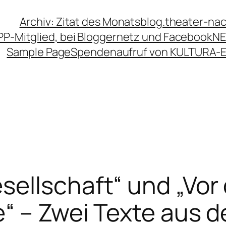
Archiv: Zitat des Monats
blog.theater-na
PP-Mitglied, bei Bloggernetz und Facebook
NE
Sample Page
Spendenaufruf von KULTURA-
ellschaft“ und „Vor
“ – Zwei Texte aus d