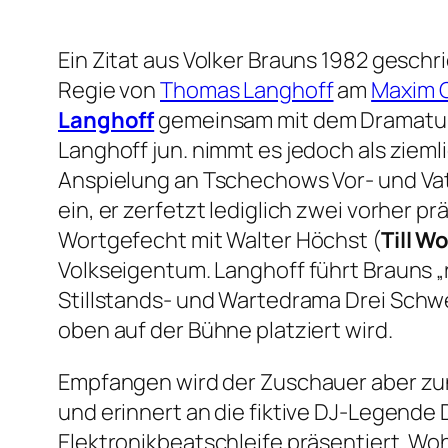
Ein Zitat aus Volker Brauns 1982 gesc
Regie von
Thomas Langhoff
am
Maxim G
Langhoff
gemeinsam mit dem Dramat
Langhoff jun. nimmt es jedoch als zieml
Anspielung an Tschechows Vor- und Va
ein, er zerfetzt lediglich zwei vorher p
Wortgefecht mit Walter Höchst (
Till W
Volkseigentum. Langhoff führt Brauns „r
Stillstands- und Wartedrama
Drei Schw
oben auf der Bühne platziert wird.
Empfangen wird der Zuschauer aber z
und erinnert an die fiktive DJ-Legende
Elektronikbeatschleife präsentiert. Woh