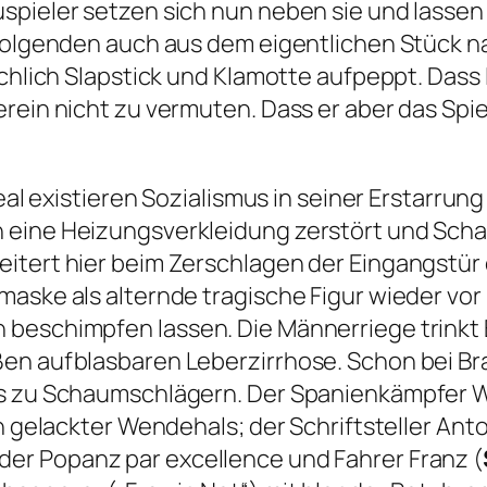
spieler setzen sich nun neben sie und lassen
 Folgenden auch aus dem eigentlichen Stück na
eichlich Slapstick und Klamotte aufpeppt. Das
erein nicht zu vermuten. Dass er aber das Spi
real existieren Sozialismus in seiner Erstarrun
 eine Heizungsverkleidung zerstört und Scha
itert hier beim Zerschlagen der Eingangstür 
maske als alternde tragische Figur wieder vor
beschimpfen lassen. Die Männerriege trinkt Bi
ßen aufblasbaren Leberzirrhose. Schon bei Br
ds zu Schaumschlägern. Der Spanienkämpfer W
in gelackter Wendehals; der Schriftsteller Ant
der Popanz par excellence und Fahrer Franz (