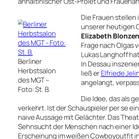
anhaltinischer Ost-Prolet und Frauena
Die Frauen stellen 
unserer heutigen Ge
Elizabeth Blonze
Frage nach Olgas v
Lukas Langhoff hat
Berliner
In Dessau inszenie
Herbstsalon
ließ er
Elfriede Jeli
des MGT –
angelangt, verpass
Foto: St. B.
Die Idee, das als g
verkehrt. Ist der Schauspieler per se e
naive Aussage mit Gelächter. Das Theat
Sehnsucht der Menschen nach einer Ideo
Erscheinung im weißen Cowboyoutfit in e