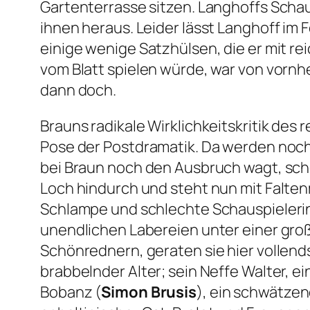
Gartenterrasse sitzen. Langhoffs Schau
ihnen heraus. Leider lässt Langhoff im
einige wenige Satzhülsen, die er mit r
vom Blatt spielen würde, war von vornh
dann doch.
Brauns radikale Wirklichkeitskritik des 
Pose der Postdramatik. Da werden noch
bei Braun noch den Ausbruch wagt, sche
Loch hindurch und steht nun mit Falten
Schlampe und schlechte Schauspielerin 
unendlichen Labereien unter einer gro
Schönrednern, geraten sie hier vollen
brabbelnder Alter; sein Neffe Walter, e
Bobanz (
Simon Brusis
), ein schwätzen