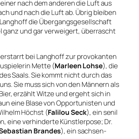
 einer nach dem anderen die Luft aus
ch und nach die Luft ab. Übrig bleiben
s Langhoff die Übergangsgesellschaft
el ganz und gar verweigert, überrascht
g erstarrt bei Langhoff zur provokanten
uspielerin Mette (
Marleen Lohse
), die
des Saals. Sie kommt nicht durch das
 uns. Sie muss sich von den Männern als
er, erzählt Witze und ergeht sich in
aun eine Blase von Opportunisten und
ilhelm Höchst (
Falilou Seck
), ein senil
on, eine verhinderte Künstlerpose; Dr.
Sebastian Brandes
), ein sachsen-