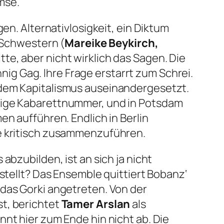
mse.
gen. Alternativlosigkeit, ein Diktum
i Schwestern (
Mareike Beykirch,
tte, aber nicht wirklich das Sagen. Die
g Gag. Ihre Frage erstarrt zum Schrei.
 dem Kapitalismus auseinandergesetzt.
tige Kabarettnummer, und in Potsdam
n aufführen. Endlich in Berlin
me kritisch zusammenzuführen.
abzubilden, ist an sich ja nicht
stellt? Das Ensemble quittiert Bobanz‘
 das Gorki angetreten. Von der
t, berichtet
Tamer Arslan
als
nt hier zum Ende hin nicht ab. Die