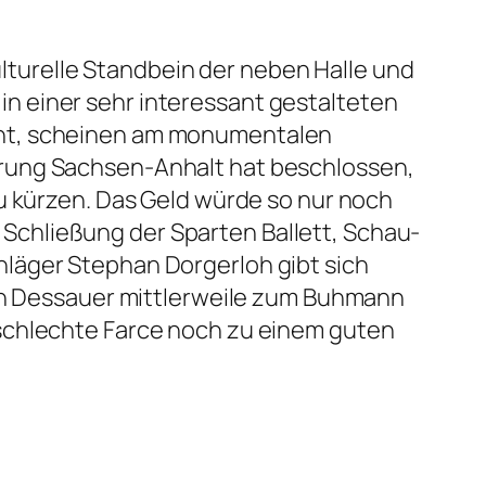
lturelle Standbein der neben Halle und
n einer sehr interessant gestalteten
eht, scheinen am monumentalen
erung Sachsen-Anhalt hat beschlossen,
u kürzen. Das Geld würde so nur noch
er Schließung der Sparten Ballett, Schau-
läger Stephan Dorgerloh gibt sich
den Dessauer mittlerweile zum Buhmann
 schlechte Farce noch zu einem guten