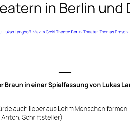
heatern in Berlin und
u
, 
Lukas Langhoff
, 
Maxim Gorki Theater Berlin
, 
Theater
, 
Thomas Brasch
, 
___
r Braun in einer Spielfassung von Lukas L
 würde auch lieber aus Lehm Menschen formen, 
 Anton, Schriftsteller)