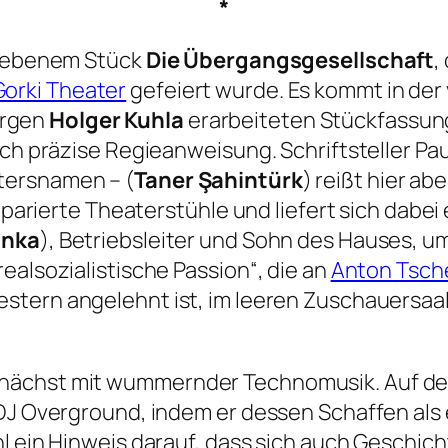
*
hriebenem Stück
Die Übergangsgesellschaft
,
orki Theater
gefeiert wurde. Es kommt in de
urgen
Holger Kuhla
erarbeiteten Stückfassung
ich präzise Regieanweisung. Schriftsteller Pau
tersnamen – (
Taner Şahintürk
) reißt hier ab
räparierte Theaterstühle und liefert sich dabei 
onka
), Betriebsleiter und Sohn des Hauses, um
ealsozialistische Passion“, die an
Anton Tsc
estern
angelehnt ist, im leeren Zuschauersaal
unächst mit wummernder Technomusik. Auf de
 DJ Overground, indem er dessen Schaffen als
l ein Hinweis darauf, dass sich auch Geschicht