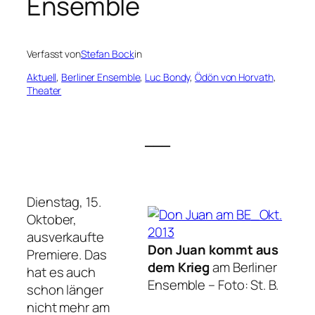
Ensemble
Verfasst von
Stefan Bock
in
Aktuell
, 
Berliner Ensemble
, 
Luc Bondy
, 
Ödön von Horvath
, 
Theater
___
Dienstag, 15.
Oktober,
ausverkaufte
Don Juan kommt aus
Premiere. Das
dem Krieg
am Berliner
hat es auch
Ensemble –
Foto: St. B.
schon länger
nicht mehr am