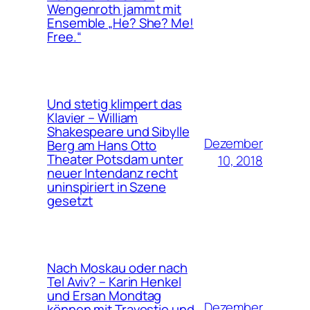
Wengenroth jammt mit
Ensemble „He? She? Me!
Free.“
Und stetig klimpert das
Klavier – William
Shakespeare und Sibylle
Dezember
Berg am Hans Otto
Theater Potsdam unter
10, 2018
neuer Intendanz recht
uninspiriert in Szene
gesetzt
Nach Moskau oder nach
Tel Aviv? – Karin Henkel
und Ersan Mondtag
Dezember
können mit Travestie und