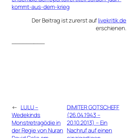
kommt-aus-dem-krieg
Der Beitrag ist zurerst auf
livekritik.de
erschienen.
_________
←
LULU –
DIMITER GOTSCHEFF
Wedekinds
(26.04.1943 –
Monstretragödie in
20.10.2013) – Ein
der Regie von Nuran
Nachruf auf einen
David Calis am
einzigartigen