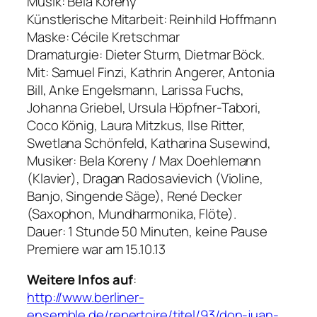
Musik: Bela Koreny
Künstlerische Mitarbeit: Reinhild Hoffmann
Maske: Cécile Kretschmar
Dramaturgie: Dieter Sturm, Dietmar Böck.
Mit: Samuel Finzi, Kathrin Angerer, Antonia
Bill, Anke Engelsmann, Larissa Fuchs,
Johanna Griebel, Ursula Höpfner-Tabori,
Coco König, Laura Mitzkus, Ilse Ritter,
Swetlana Schönfeld, Katharina Susewind,
Musiker: Bela Koreny / Max Doehlemann
(Klavier), Dragan Radosavievich (Violine,
Banjo, Singende Säge), René Decker
(Saxophon, Mundharmonika, Flöte).
Dauer: 1 Stunde 50 Minuten, keine Pause
Premiere war am 15.10.13
Weitere Infos auf
:
http://www.berliner-
ensemble.de/repertoire/titel/93/don-juan-