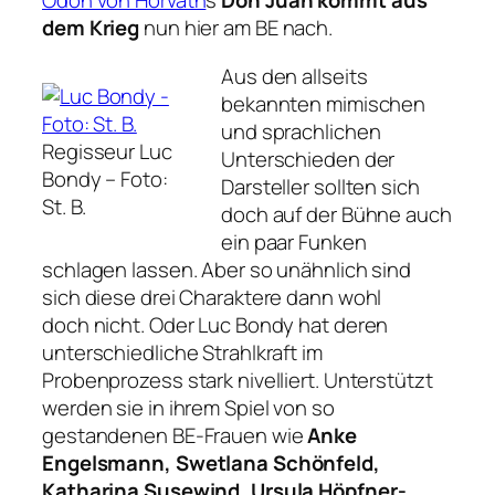
Ödon von Horvath
s
Don Juan kommt aus
dem Krieg
nun hier am BE nach.
Aus den allseits
bekannten mimischen
und sprachlichen
Regisseur Luc
Unterschieden der
Bondy –
Foto:
Darsteller sollten sich
St. B.
doch auf der Bühne auch
ein paar Funken
schlagen lassen. Aber so unähnlich sind
sich diese drei Charaktere dann wohl
doch nicht. Oder Luc Bondy hat deren
unterschiedliche Strahlkraft im
Probenprozess stark nivelliert. Unterstützt
werden sie in ihrem Spiel von so
gestandenen BE-Frauen wie
Anke
Engelsmann, Swetlana Schönfeld,
Katharina Susewind, Ursula Höpfner-