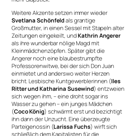
Weitere Akzente setzen immer wieder
Svetlana Schönfeld
als grantige
Großmutter, in einen Sessel mit Stapeln alter
Zeitungen eingekeilt, und
Kathrin Angerer
als ihre wunderbar nölige Magd mit
Kleinmädchenzöpfen. Später gibt die
Angerer noch eine blaubestrumpfte
Professorenwitwe, bei der sich Don Juan
einmietet und anderswo weiter Herzen
bricht. Lesbische Kuntgewerblerinnen (
Iles
Ritter und Katharina Susewind
) entzweien
sich wegen ihm, – eine droht sogar ins
Wasser zu gehen – ein junges Mädchen
(
Coco König
) schwärmt erst und bezichtigt
ihn dann der Unzucht. Eine überzeugte
Parteigenossin (
Larissa Fuchs
) wirft sich
schließlich dem Kapitalisten für die