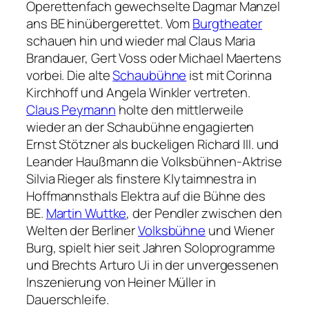
Operettenfach gewechselte Dagmar Manzel
ans BE hinübergerettet. Vom
Burgtheater
schauen hin und wieder mal Claus Maria
Brandauer, Gert Voss oder Michael Maertens
vorbei. Die alte
Schaubühne
ist mit Corinna
Kirchhoff und Angela Winkler vertreten.
Claus Peymann
holte den mittlerweile
wieder an der Schaubühne engagierten
Ernst Stötzner als buckeligen Richard III. und
Leander Haußmann die Volksbühnen-Aktrise
Silvia Rieger als finstere Klytaimnestra in
Hoffmannsthals Elektra auf die Bühne des
BE.
Martin Wuttke
, der Pendler zwischen den
Welten der Berliner
Volksbühne
und Wiener
Burg, spielt hier seit Jahren Soloprogramme
und Brechts Arturo Ui in der unvergessenen
Inszenierung von Heiner Müller in
Dauerschleife.