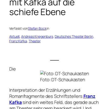
mit Kafka auf die
schiefe Ebene
Verfasst von
Stefan Bock
in
Aktuell
, 
Andreas Kriegenburg
, 
Deutsches Theater Berlin
, 
Franz Kafka
, 
Theater
___
Die
Foto: DT-Schaukasten
Interpretation der Erzählungen und
Romanfragmente des Schriftstellers
Franz
Kafka
sind ein weites Feld, das gerade auch
am Theater sehr gern beackert wird. Und