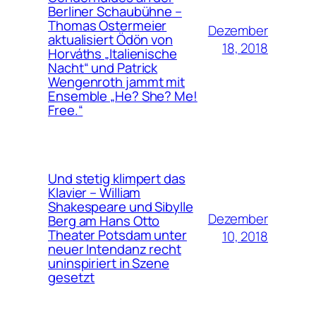
Berliner Schaubühne –
Thomas Ostermeier
Dezember
aktualisiert Ödön von
18, 2018
Horváths „Italienische
Nacht“ und Patrick
Wengenroth jammt mit
Ensemble „He? She? Me!
Free.“
Und stetig klimpert das
Klavier – William
Shakespeare und Sibylle
Dezember
Berg am Hans Otto
Theater Potsdam unter
10, 2018
neuer Intendanz recht
uninspiriert in Szene
gesetzt