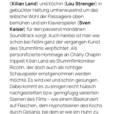
(
Kilian Land
) und Köchin (
Lou Strenger
) in
gebückter Haltung umherwuselnd um das
leibliche Wohl der Passagiere oben
bemühen und ein Klavierspieler (
Sven
Kaiser
) für den passend mondänen
Soundtrack sorgt. Auch hierbei ist man wie
schon bei Fellini ganz der vergangen Kunst
des Stummfilms verpflichtet. Als
personifizierte Hommage an Charly Chaplin
trippelt Kilian Land als Stummfilmkomiker
Ricotin, der doch auch als richtiger
Schauspieler ernstgenommen werden
möchte. Es wird viel und schön gesungen.
Dabei kommt es zu einigen recht hübsch
nachgestellten bzw. geringfügig variierten
Szenen des Films – wie einem Blaskonzert
auf Flaschen, dem Hypnotisieren des Kochs
durch Gesang, bei dem er wie ein Huhn zu