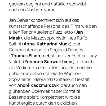
gackern beginnt und natürlich schwebt
auch ein Nashorn vorbei.
Jan Gehler konzentriert sich auf das
kunstschaffende Personal des Films wie den
eitlen Tenor Aureliano Fuzziletto (
Jan
Maak
), die Mezzosopranistin Ines Ruffo
Saltini (
Anna-Katharina Muck
), den
Generalintendanten Reginald Dongby
(
Thomas Eisen
) nebst lasziver Ehefrau Lady
Violett (
Yohanna Schwertfeger
), die auch
als Medium zu den Toten fungiert, und die
geheimnisvoll verschleierte Wagner-
Sopranistin Ildebranda Cuffario in Gestalt
von
André Kaczmarczyk
, der auch den
glühenden Opernliebhaber Conte di
Bassano spielt. Komplettiert wird die
Künstlergilde durch den dicklichen