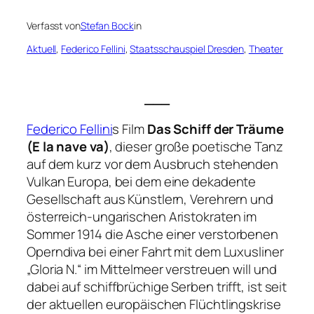
Verfasst von
Stefan Bock
in
Aktuell
, 
Federico Fellini
, 
Staatsschauspiel Dresden
, 
Theater
___
Federico Fellini
s Film
Das Schiff der Träume
(E la nave va)
, dieser große poetische Tanz
auf dem kurz vor dem Ausbruch stehenden
Vulkan Europa, bei dem eine dekadente
Gesellschaft aus Künstlern, Verehrern und
österreich-ungarischen Aristokraten im
Sommer 1914 die Asche einer verstorbenen
Operndiva bei einer Fahrt mit dem Luxusliner
„Gloria N.“ im Mittelmeer verstreuen will und
dabei auf schiffbrüchige Serben trifft, ist seit
der aktuellen europäischen Flüchtlingskrise