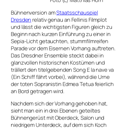
Foto (c) Matthias Horn
Bühnenversion am
Staatsschauspiel
Dresden
relativ genau an Fellinis Filmplot
und lässt die wichtigsten Figuren gleich zu
Beginn nach kurzen Einführung zu einer in
Sepia-Licht getauchten, stummfilmreifen
Parade vor dem Eisernen Vorhang auftreten.
Das Dresdner Ensemble steckt dabei in
glanzvollen historischen Kostümen und
trällert den titelgebenden Song
E la nave va
(Ein Schiff fährt vorbei), während die Urne
der toten Sopranistin Edmea Tetua feierlich
an Bord getragen wird.
Nachdem sich der Vorhang gehoben hat,
sieht man ein in drei Ebenen geteiltes
Bühnengerüst mit Oberdeck, Salon und
niedrigem Unterdeck, auf dem sich Koch