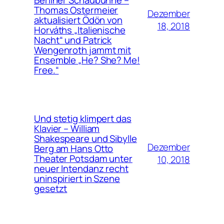
Thomas Ostermeier
Dezember
aktualisiert Ödön von
18, 2018
Horváths „Italienische
Nacht“ und Patrick
Wengenroth jammt mit
Ensemble „He? She? Me!
Free.“
Und stetig klimpert das
Klavier – William
Shakespeare und Sibylle
Dezember
Berg am Hans Otto
Theater Potsdam unter
10, 2018
neuer Intendanz recht
uninspiriert in Szene
gesetzt