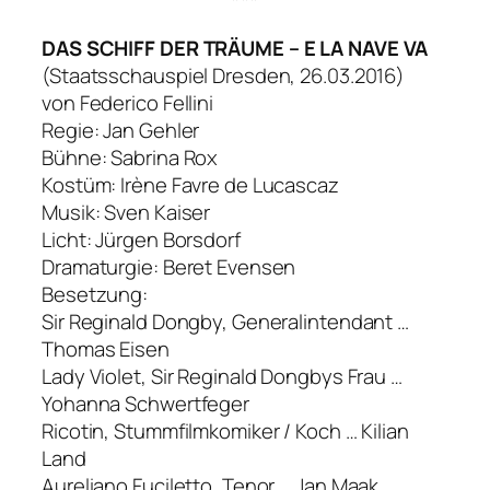
***
DAS SCHIFF DER TRÄUME – E LA NAVE VA
(Staatsschauspiel Dresden, 26.03.2016)
von Federico Fellini
Regie: Jan Gehler
Bühne: Sabrina Rox
Kostüm: Irène Favre de Lucascaz
Musik: Sven Kaiser
Licht: Jürgen Borsdorf
Dramaturgie: Beret Evensen
Besetzung:
Sir Reginald Dongby, Generalintendant …
Thomas Eisen
Lady Violet, Sir Reginald Dongbys Frau …
Yohanna Schwertfeger
Ricotin, Stummfilmkomiker / Koch … Kilian
Land
Aureliano Fuciletto, Tenor … Jan Maak