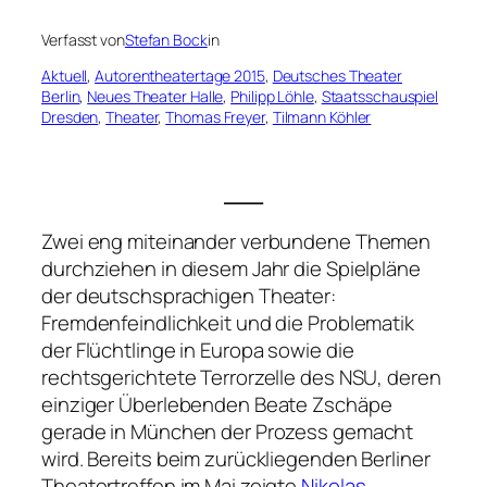
Verfasst von
Stefan Bock
in
Aktuell
, 
Autorentheatertage 2015
, 
Deutsches Theater
Berlin
, 
Neues Theater Halle
, 
Philipp Löhle
, 
Staatsschauspiel
Dresden
, 
Theater
, 
Thomas Freyer
, 
Tilmann Köhler
___
Zwei eng miteinander verbundene Themen
durchziehen in diesem Jahr die Spielpläne
der deutschsprachigen Theater:
Fremdenfeindlichkeit und die Problematik
der Flüchtlinge in Europa sowie die
rechtsgerichtete Terrorzelle des NSU, deren
einziger Überlebenden Beate Zschäpe
gerade in München der Prozess gemacht
wird. Bereits beim zurückliegenden Berliner
Theatertreffen im Mai zeigte
Nikolas