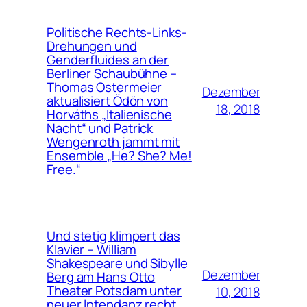
Politische Rechts-Links-
Drehungen und
Genderfluides an der
Berliner Schaubühne –
Thomas Ostermeier
Dezember
aktualisiert Ödön von
18, 2018
Horváths „Italienische
Nacht“ und Patrick
Wengenroth jammt mit
Ensemble „He? She? Me!
Free.“
Und stetig klimpert das
Klavier – William
Shakespeare und Sibylle
Dezember
Berg am Hans Otto
Theater Potsdam unter
10, 2018
neuer Intendanz recht