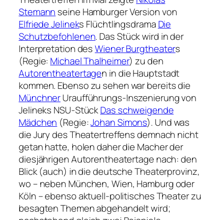
Stemann
seine Hamburger Version von
Elfriede Jelinek
s Flüchtlingsdrama
Die
Schutzbefohlenen
. Das Stück wird in der
Interpretation des
Wiener Burgtheater
s
(Regie:
Michael Thalheimer
) zu den
Autorentheatertage
n in die Hauptstadt
kommen. Ebenso zu sehen war bereits die
Münchner
Uraufführungs-Inszenierung von
Jelineks NSU-Stück
Das schweigende
Mädchen
(Regie:
Johan Simons
). Und was
die Jury des Theatertreffens demnach nicht
getan hatte, holen daher die Macher der
diesjährigen Autorentheatertage nach: den
Blick (auch) in die deutsche Theaterprovinz,
wo – neben München, Wien, Hamburg oder
Köln – ebenso aktuell-politisches Theater zu
besagten Themen abgehandelt wird;