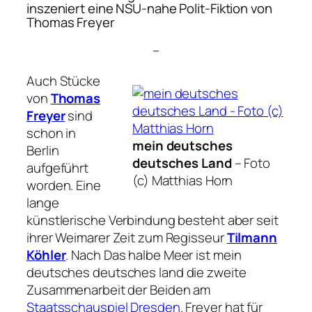
inszeniert eine NSU-nahe Polit-Fiktion von
Thomas Freyer
–
Auch Stücke
von
Thomas
Freyer
sind
schon in
mein deutsches
Berlin
deutsches Land
–
Foto
aufgeführt
(c) Matthias Horn
worden. Eine
lange
künstlerische Verbindung besteht aber seit
ihrer Weimarer Zeit zum Regisseur
Tilmann
Köhler
. Nach
Das halbe Meer
ist
mein
deutsches deutsches land
die zweite
Zusammenarbeit der Beiden am
Staatsschauspiel Dresden
. Freyer hat für