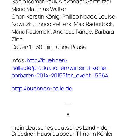
Sonja Isemer Paul: Alexander Gamnitzer
Mario Matthias Walter
Chor: Kerstin König, Philipp Noack, Louise
Nowitzki, Enrico Petters, Max Radestock,
Maria Radomski, Andreas Range, Barbara
Zinn
Dauer: 1h 30 min., ohne Pause
Infos:
http://buehnen-
halle.de/produktionen/wir-sind-keine-
barbaren-2014-2015?for_event=5564
http://buehnen-halle.de
__
*
mein deutsches deutsches Land
– der
Dresdner Hausregisseur Tilmann Köhler