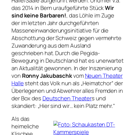
Halle/Saale aufgeführt werden. Und hier v.a.
das 2014 in Bern uraufgeführte Stück
Wir
sind keine Barbaren!
, das Löhle im Zuge
der im letzten Jahr durchgeführten
Masseneinwanderungsinitiative für die
Abschottung der Schweiz gegen vermehrte
Zuwanderung aus dem Ausland
geschrieben hat. Durch die Pegida-
Bewegung in Deutschland hat es unerwartet
an Aktualität gewonnen. In der Inszenierung
von
Ronny Jakubaschk
vom
Neuen Theater
Halle
steht das Volk nun als „Heimatchor“ der
Überlegenen und Abwehrer alles Fremden in
der Box des
Deutschen Theater
s und
skandiert:
„Hier sind wir… kein Platz mehr.“
Als das
heimeliche
Klischee