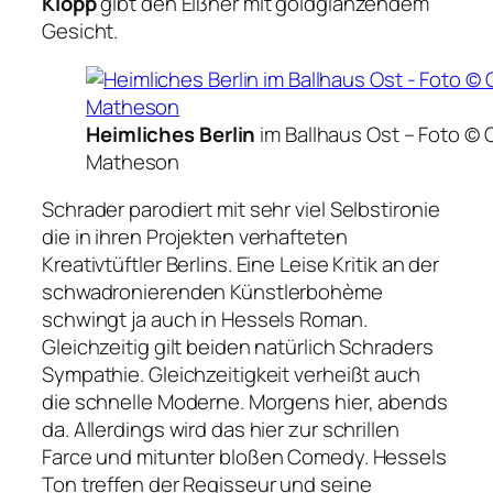
Klopp
gibt den Eißner mit goldglänzendem
Gesicht.
Heimliches Berlin
im Ballhaus Ost –
Foto ©
Matheson
Schrader parodiert mit sehr viel Selbstironie
die in ihren Projekten verhafteten
Kreativtüftler Berlins. Eine Leise Kritik an der
schwadronierenden Künstlerbohème
schwingt ja auch in Hessels Roman.
Gleichzeitig gilt beiden natürlich Schraders
Sympathie. Gleichzeitigkeit verheißt auch
die schnelle Moderne. Morgens hier, abends
da. Allerdings wird das hier zur schrillen
Farce und mitunter bloßen Comedy. Hessels
Ton treffen der Regisseur und seine