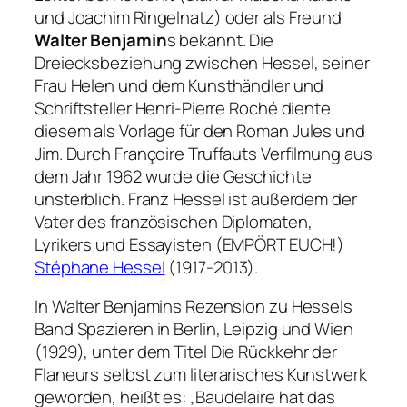
und Joachim Ringelnatz) oder als Freund
Walter Benjamin
s bekannt. Die
Dreiecksbeziehung zwischen Hessel, seiner
Frau Helen und dem Kunsthändler und
Schriftsteller Henri-Pierre Roché diente
diesem als Vorlage für den Roman
Jules und
Jim
. Durch Françoire Truffauts Verfilmung aus
dem Jahr 1962 wurde die Geschichte
unsterblich. Franz Hessel ist außerdem der
Vater des französischen Diplomaten,
Lyrikers und Essayisten (
EMPÖRT EUCH!
)
Stéphane Hessel
(1917-2013).
In Walter Benjamins Rezension zu Hessels
Band
Spazieren in Berlin, Leipzig und Wien
(1929), unter dem Titel
Die Rückkehr der
Flaneurs
selbst zum literarisches Kunstwerk
geworden, heißt es:
„Baudelaire hat das