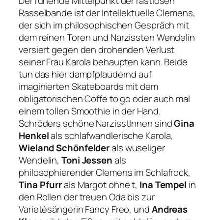
Der ruhende Mittelpunkt der rastlosen
Rasselbande ist der Intellektuelle Clemens,
der sich im philosophischen Gespräch mit
dem reinen Toren und Narzissten Wendelin
versiert gegen den drohenden Verlust
seiner Frau Karola behaupten kann. Beide
tun das hier dampfplaudernd auf
imaginierten Skateboards mit dem
obligatorischen Coffe to go oder auch mal
einem tollen Smoothie in der Hand.
Schröders schöne NarzisstInnen sind
Gina
Henkel
als schlafwandlerische Karola,
Wieland Schönfelder
als wuseliger
Wendelin,
Toni Jessen
als
philosophierender Clemens im Schlafrock,
Tina Pfurr
als Margot ohne t,
Ina Tempel
in
den Rollen der treuen Oda bis zur
Varietésängerin Fancy Freo, und
Andreas