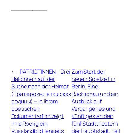
__________
←
PATRIOTINNEN – Drei
Zum Start der
Heldinnen auf der
neuen Spielzeit in
Suche nach der Heimat
Berlin. Eine
(Три героини в поисках
Rückschau und ein
родины) – In ihrem
Ausblick auf
poetischen
Vergangenes und
Dokumentarfilm zeigt
Künftiges an den
Irina Roerig ein
fünf Stadttheatern
Russlandbild jenseits
der Hauptstadt. Teil