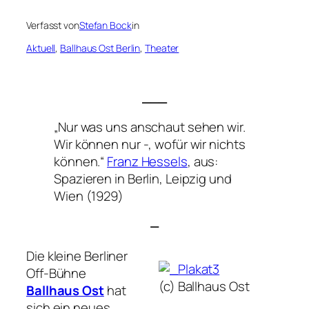
Verfasst von
Stefan Bock
in
Aktuell
, 
Ballhaus Ost Berlin
, 
Theater
___
„Nur was uns anschaut sehen wir.
Wir können nur -, wofür wir nichts
können.“
Franz Hessels
, aus:
Spazieren in Berlin, Leipzig und
Wien
(1929)
—
Die kleine Berliner
Off-Bühne
(c) Ballhaus Ost
Ballhaus Ost
hat
sich ein neues