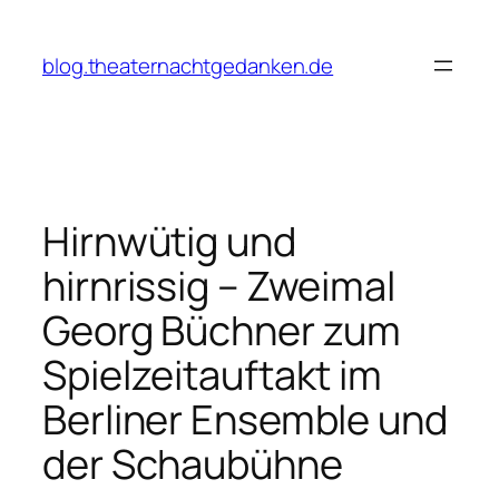
Zum
Inhalt
blog.theaternachtgedanken.de
springen
Hirnwütig und
hirnrissig – Zweimal
Georg Büchner zum
Spielzeitauftakt im
Berliner Ensemble und
der Schaubühne