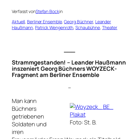
Verfasst von
Stefan Bock
in
Aktuell
, 
Berliner Ensemble
, 
Georg Büchner
, 
Leander
Haußmann
, 
Patrick Wengenroth
, 
Schaubühne
, 
Theater
___
Strammgestanden! – Leander Haußmann
inszeniert Georg Büchners
WOYZECK
-
Fragment am Berliner Ensemble
–
Man kann
Büchners
getriebenen
Foto: St. B.
Soldaten und
irren