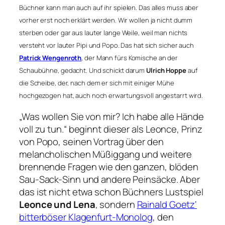
Büchner kann man auch auf ihr spielen. Das alles muss aber
vorher erst noch erklärt werden. Wir wollen ja nicht dumm
sterben oder gar aus lauter lange Weile, weil man nichts
versteht vor lauter Pipi und Popo. Das hat sich sicher auch
Patrick Wengenroth
, der Mann fürs Komische an der
Schaubühne, gedacht. Und schickt darum
Ulrich Hoppe
auf
die Scheibe, der, nach dem er sich mit einiger Mühe
hochgezogen hat, auch noch erwartungsvoll angestarrt wird.
„Was wollen Sie von mir? Ich habe alle Hände
voll zu tun.“
beginnt dieser als Leonce, Prinz
von Popo, seinen Vortrag über den
melancholischen Müßiggang und weitere
brennende Fragen wie den ganzen, blöden
Sau-Sack-Sinn und andere Peinsäcke. Aber
das ist nicht etwa schon Büchners Lustspiel
Leonce und Lena
, sondern
Rainald Goetz‘
bitterböser Klagenfurt-Monolog
, den