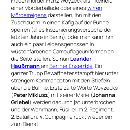
Frauenmörder Franz Woyzeck als Titelheld
einer Mörderballade oder eines
wirren
Mörderreigens
darstellen, ihn mit den
Zuschauern in einen Käfig auf der Bühne
sperren (alles Inszenierungsversuche der
letzten Jahre in Berlin), oder man kann ihm
auch ein paar Leidensgenossen in
wüstenfarbenen Camouflageuniformen an
die Seite stellen. So nun
Leander
Haußmann
am
Berliner Ensemble
. Ein
ganzer Trupp Bewaffneter stampft hier unter
strengem Kommandoton mit den Stiefeln
über die Bühne. Erste zarte Worte Woyzecks
(
Peter Miklusz
) mit seiner Marie (
Johanna
Griebel
) werden dadurch jäh unterbrochen,
und der Wehrmann, Füsilier im 2. Regiment,
2. Bataillon, 4. Compagnie rückt wieder ein
zum Dienst.