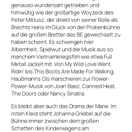
genauso wundersam getrieben und
hirnwütig wie der großartige Woyzeck des
Peter Miklusz, der direkt von seiner Rolle als
Brechts
Hans im Glück
von der Probenbühne
auf die großen Bretter des BE gewechselt zu
haben scheint. Es schwingen hier
Albernheit, Spielwut und die Musik aus so
manchem Vietnamkriegsfilm wie etwa
Full
Metall Jacket
mit. Von
My Wild Love Went
Ridin‘
bis
This Boots Are Made For Walking
,
Haußmanns GIs marschieren zur Flower-
Power-Musik von Joan Baez, Canned Heat,
The Doors oder Nancy Sinatra.
Es bleibt aber auch das Drama der Marie. Im
roten Kleid steht Johanna Griebel auf die
Bühne immer zwischen dem großen
Schatten des Kinderwagens am