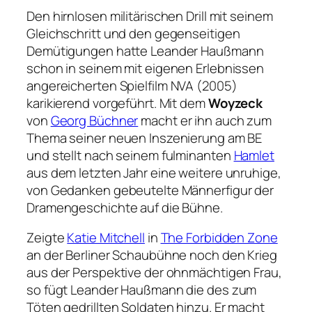
Den hirnlosen militärischen Drill mit seinem
Gleichschritt und den gegenseitigen
Demütigungen hatte Leander Haußmann
schon in seinem mit eigenen Erlebnissen
angereicherten Spielfilm
NVA
(2005)
karikierend vorgeführt. Mit dem
Woyzeck
von
Georg Büchner
macht er ihn auch zum
Thema seiner neuen Inszenierung am BE
und stellt nach seinem fulminanten
Hamlet
aus dem letzten Jahr eine weitere unruhige,
von Gedanken gebeutelte Männerfigur der
Dramengeschichte auf die Bühne.
Zeigte
Katie Mitchell
in
The Forbidden Zone
an der Berliner Schaubühne noch den Krieg
aus der Perspektive der ohnmächtigen Frau,
so fügt Leander Haußmann die des zum
Töten gedrillten Soldaten hinzu. Er macht