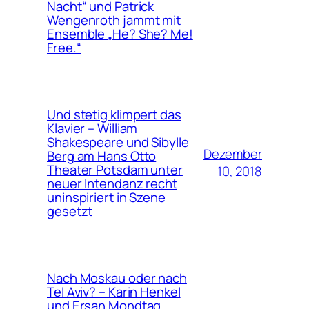
Nacht“ und Patrick
Wengenroth jammt mit
Ensemble „He? She? Me!
Free.“
Und stetig klimpert das
Klavier – William
Shakespeare und Sibylle
Dezember
Berg am Hans Otto
Theater Potsdam unter
10, 2018
neuer Intendanz recht
uninspiriert in Szene
gesetzt
Nach Moskau oder nach
Tel Aviv? – Karin Henkel
und Ersan Mondtag