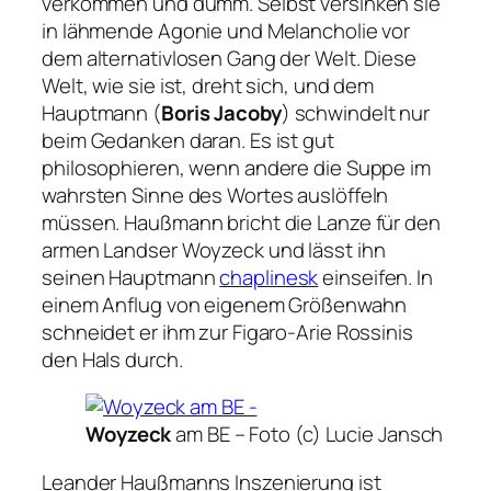
verkommen und dumm. Selbst versinken sie
in lähmende Agonie und Melancholie vor
dem alternativlosen Gang der Welt. Diese
Welt, wie sie ist, dreht sich, und dem
Hauptmann (
Boris Jacoby
) schwindelt nur
beim Gedanken daran. Es ist gut
philosophieren, wenn andere die Suppe im
wahrsten Sinne des Wortes auslöffeln
müssen. Haußmann bricht die Lanze für den
armen Landser Woyzeck und lässt ihn
seinen Hauptmann
chaplinesk
einseifen. In
einem Anflug von eigenem Größenwahn
schneidet er ihm zur Figaro-Arie Rossinis
den Hals durch.
Woyzeck
am BE –
Foto (c) Lucie Jansch
Leander Haußmanns Inszenierung ist