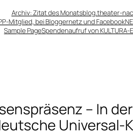
Archiv: Zitat des Monats
blog.theater-na
PP-Mitglied, bei Bloggernetz und Facebook
NE
Sample Page
Spendenaufruf von KULTURA-
enspräsenz – In der
 deutsche Universal-