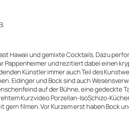
B.
ast Hawaii und gemixte Cocktails. Dazu perfo
ur
Pappenheimer
und rezitiert dabei einen kry
ldenden Künstler immer auch Teil des Kunstwer
en. Eidinger und Bock sind auch Wesensverwa
nschenfeind
auf der Bühne, eine gedeckte T
drehtem Kurzvideo
Porzellan-IsoSchizo-Küche
it gern filmen. Vor Kurzem erst haben Bock un