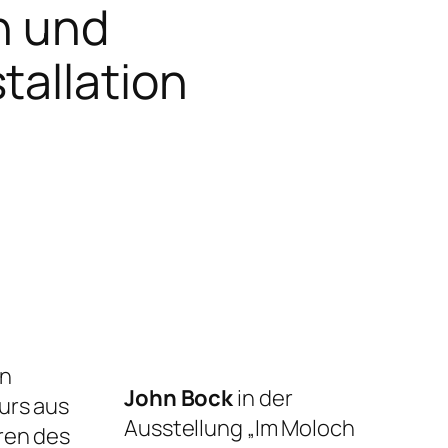
n und
tallation
in
John Bock
in der
urs aus
Ausstellung „Im Moloch
ren des