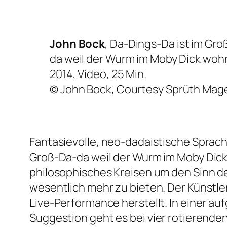
John Bock
, Da-Dings-Da ist im Gr
da weil der Wurm im Moby Dick woh
2014, Video, 25 Min.
©
John Bock, Courtesy Sprüth Mag
Fantasievolle, neo-dadaistische Spra
Groß-Da-da weil der Wurm im Moby Dic
philosophisches Kreisen um den Sinn d
wesentlich mehr zu bieten. Der Künstle
Live-Performance herstellt. In einer a
Suggestion
geht es bei vier rotierende