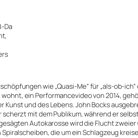
oß-Da
nt,
ers
chschöpfungen wie
„Quasi-Me“
für „als-ob-ich“
k wohnt
, ein Performancevideo von 2014, geh
er Kunst und des Lebens. John Bocks ausgebr
r scherzt mit dem Publikum, während er selb
ufgesägten Autokarosse wird die Flucht zweie
n Spiralscheiben, die um ein Schlagzeug kreis