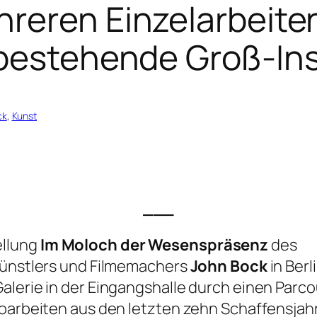
hreren Einzelarbeite
bestehende Groß-Ins
ck
, 
Kunst
___
ellung
Im Moloch der Wesenspräsenz
des
skünstlers und Filmemachers
John Bock
in Berl
alerie in der Eingangshalle durch einen Parco
eoarbeiten aus den letzten zehn Schaffensjah