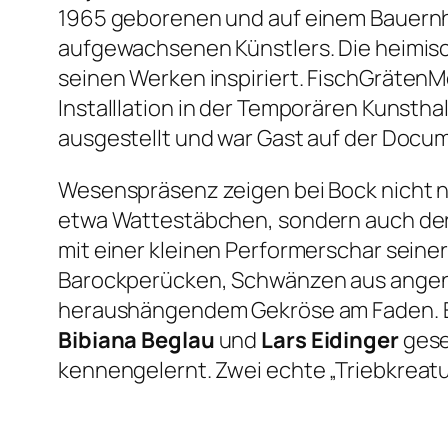
1965 geborenen und auf einem Bauernho
aufgewachsenen Künstlers. Die heimis
seinen Werken inspiriert.
FischGrätenM
Installlation in der Temporären Kunstha
ausgestellt und war Gast auf der Docum
Wesenspräsenz zeigen bei Bock nicht n
etwa Wattestäbchen, sondern auch der 
mit einer kleinen Performerschar seine
Barockperücken, Schwänzen aus angen
heraushängendem Gekröse am Faden. Ein
Bibiana Beglau
und
Lars Eidinger
gese
kennengelernt. Zwei echte
„Triebkreat