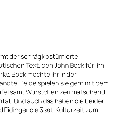
rmt der schräg kostümierte
ptischen Text, den John Bock für ihn
ks. Bock möchte ihr in der
ndte. Beide spielen sie gern mit dem
afel samt Würstchen zerrmatschend,
ntat
. Und auch das haben die beiden
d Eidinger die 3sat-Kulturzeit zum