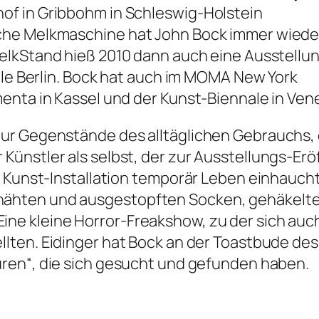
f in Gribbohm in Schleswig-Holstein
che Melkmaschine hat John Bock immer wiede
elkStand
hieß 2010 dann auch eine Ausstellu
lle Berlin. Bock hat auch im MOMA New York
enta in Kassel und der Kunst-Biennale in Ven
ur Gegenstände des alltäglichen Gebrauchs,
Künstler als selbst, der zur Ausstellungs-Er
r Kunst-Installation temporär Leben einhauch
ähten und ausgestopften Socken, gehäkelten
e kleine Horror-Freakshow, zu der sich auch
llten. Eidinger hat Bock an der Toastbude des
uren“
, die sich gesucht und gefunden haben.