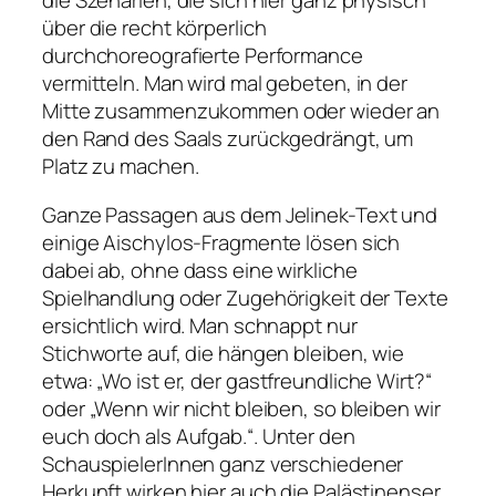
die Szenarien, die sich hier ganz physisch
über die recht körperlich
durchchoreografierte Performance
vermitteln. Man wird mal gebeten, in der
Mitte zusammenzukommen oder wieder an
den Rand des Saals zurückgedrängt, um
Platz zu machen.
Ganze Passagen aus dem Jelinek-Text und
einige Aischylos-Fragmente lösen sich
dabei ab, ohne dass eine wirkliche
Spielhandlung oder Zugehörigkeit der Texte
ersichtlich wird. Man schnappt nur
Stichworte auf, die hängen bleiben, wie
etwa:
„Wo ist er, der gastfreundliche Wirt?“
oder
„Wenn wir nicht bleiben, so bleiben wir
euch doch als Aufgab.“
. Unter den
SchauspielerInnen ganz verschiedener
Herkunft wirken hier auch die Palästinenser