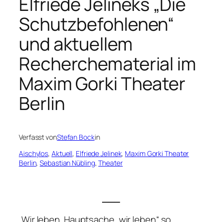
Elfriede Jelineks „Die
Schutzbefohlenen“
und aktuellem
Recherchematerial im
Maxim Gorki Theater
Berlin
Verfasst von
Stefan Bock
in
Aischylos
, 
Aktuell
, 
Elfriede Jelinek
, 
Maxim Gorki Theater
Berlin
, 
Sebastian Nübling
, 
Theater
___
„
Wir leben. Hauptsache, wir leben“
so