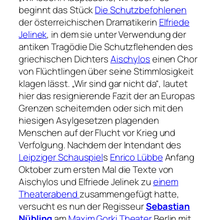
beginnt das Stück
Die Schutzbefohlenen
der österreichischen Dramatikerin
Elfriede
Jelinek
, in dem sie unter Verwendung der
antiken Tragödie
Die Schutzflehenden
des
griechischen Dichters
Aischylos
einen Chor
von Flüchtlingen über seine Stimmlosigkeit
klagen lässt.
„Wir sind gar nicht da“
, lautet
hier das resignierende Fazit der an Europas
Grenzen scheiternden oder sich mit den
hiesigen Asylgesetzen plagenden
Menschen auf der Flucht vor Krieg und
Verfolgung. Nachdem der Intendant des
Leipziger Schauspiel
s
Enrico Lübbe
Anfang
Oktober zum ersten Mal die Texte von
Aischylos und Elfriede Jelinek zu
einem
Theaterabend
zusammengefügt hatte,
versucht es nun der Regisseur
Sebastian
Nübling
am
Maxim Gorki Theater
Berlin mit