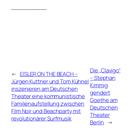
__________
Die „Clavigo“
←
EISLER ON THE BEACH –
– Stephan
Jürgen Kuttner und Tom Kühnel
Kimmig
inszenieren am Deutschen
gendert
Theater eine kommunistische
Goethe am
Familienaufstellung zwischen
Deutschen
Film Noir und Beachparty mit
Theater
revolutionärer Surfmusik
Berlin
→