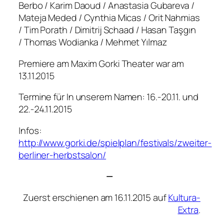
Berbo / Karim Daoud / Anastasia Gubareva /
Mateja Meded / Cynthia Micas / Orit Nahmias
/ Tim Porath / Dimitrij Schaad / Hasan Taşgın
/ Thomas Wodianka / Mehmet Yılmaz
Premiere am Maxim Gorki Theater war am
13.11.2015
Termine für
In unserem Namen
: 16.-20.11. und
22.-24.11.2015
Infos:
http://www.gorki.de/spielplan/festivals/zweiter-
berliner-herbstsalon/
—
Zuerst erschienen am 16.11.2015 auf
Kultura-
Extra
.