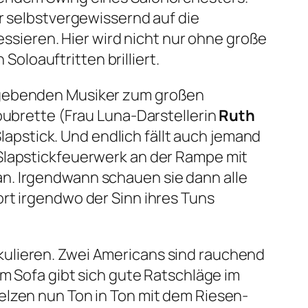
er selbstvergewissernd auf die
sieren. Hier wird nicht nur ohne große
Soloauftritten brilliert.
e gebenden Musiker zum großen
oubrette (
Frau Luna
-Darstellerin
Ruth
pstick. Und endlich fällt auch jemand
 Slapstickfeuerwerk an der Rampe mit
n. Irgendwann schauen sie dann alle
rt irgendwo der Sinn ihres Tuns
kulieren. Zwei Americans sind rauchend
em Sofa gibt sich gute Ratschläge im
elzen nun Ton in Ton mit dem Riesen-