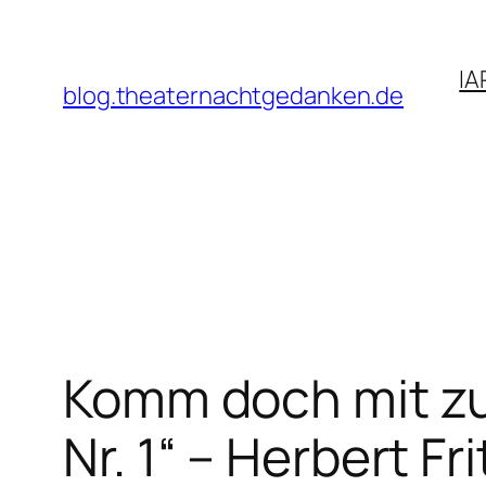
Zum
Inhalt
IA
springen
blog.theaternachtgedanken.de
Komm doch mit zu 
Nr. 1“ – Herbert Fr