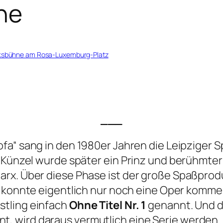
ne
ksbühne am Rosa-Luxemburg-Platz
___
ofa“
sang in den 1980er Jahren die Leipziger
s Künzel wurde später ein Prinz und berühmte
arx. Über diese Phase ist der große Spaßpro
s konnte eigentlich nur noch eine Oper komm
stling einfach
Ohne Titel Nr. 1
genannt. Und d
 wird daraus vermutlich eine Serie werden. 