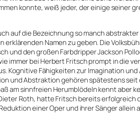
mmen konnte, weiß jeder, der einige seiner g
uch auf die Bezeichnung so manch abstrakte
en erklärenden Namen zu geben. Die Volksbüh
ch und den großen Farbdripper Jackson Polloc
e immer bei Herbert Fritsch prompt in die verf
us. Kognitive Fähigkeiten zur Imagination und 
tion und Abstraktion gehören spätestens sei
aß am sinnfreien Herumblödeln kennt aber ke
eter Roth, hatte Fritsch bereits erfolgreich 
 Reduktion einer Oper und ihrer Sänger allein 