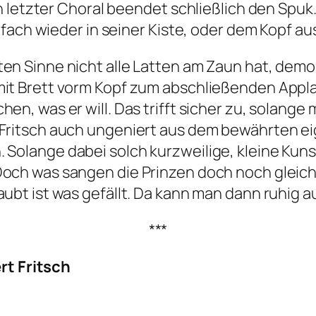
letzter Choral beendet schließlich den Spuk. D
nfach wieder in seiner Kiste, oder dem Kopf a
ten Sinne nicht alle Latten am Zaun hat, demo
mit Brett vorm Kopf zum abschließenden Applaus
hen, was er will. Das trifft sicher zu, solange
 Fritsch auch ungeniert aus dem bewährten ei
 Solange dabei solch kurzweilige, kleine Kun
Doch was sangen die Prinzen doch noch gleich? 
laubt ist was gefällt. Da kann man dann ruhig 
***
rt Fritsch