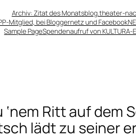
Archiv: Zitat des Monats
blog.theater-na
PP-Mitglied, bei Bloggernetz und Facebook
NE
Sample Page
Spendenaufruf von KULTURA-
‘nem Ritt auf dem So
itsch lädt zu seiner e