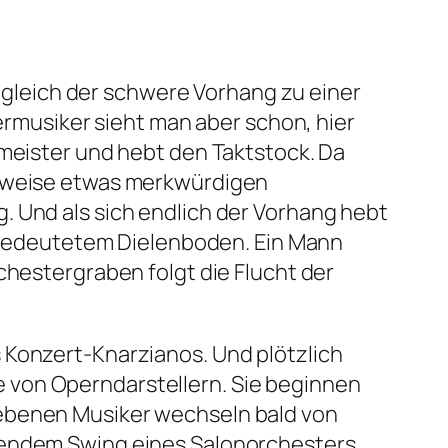
ch gleich der schwere Vorhang zu einer
musiker sieht man aber schon, hier
tmeister und hebt den Taktstock. Da
ilweise etwas merkwürdigen
. Und als sich endlich der Vorhang hebt
 angedeutetem Dielenboden. Ein Mann
rchestergraben folgt die Flucht der
 Konzert-Knarzianos. Und plötzlich
 von Operndarstellern. Sie beginnen
iebenen Musiker wechseln bald von
kendem Swing eines Salonorchesters.