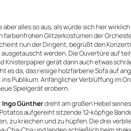
aber alles so aus, als würde sich hier wirkli
farbenfrohen Glitzerkostümen der Orchester
rscheint nun der Dirigent, begrüßt den Konzer
ss ausgetauscht werden. Die Ouvertüre auf te
d Knisterpapier gerät dann auch etwas schräg
steht es da, das riesige holzfarbene Sofa auf
st ins Publikum. Anfänglicher Verblüffung im O
neue Spielgerät erobern.
t
Ingo Günther
dreht am großen Hebel seines
otatos aufgereiht sitzende 12-köpfige Bande
, zu kriechen und zu hüpfen. Die drei verbl
 Cha-Cha-Cha und landen schließlich beim sha