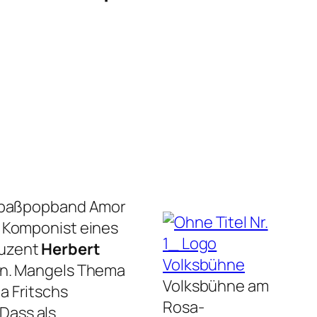
 Spaßpopband Amor
r Komponist eines
duzent
Herbert
en. Mangels Thema
Volksbühne am
a Fritschs
Rosa-
Dass als