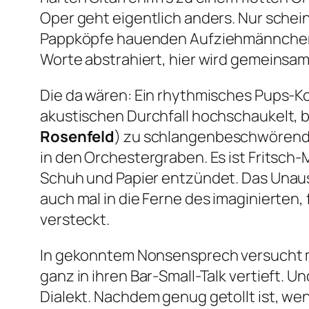
Oper geht eigentlich anders. Nur schein
Pappköpfe hauenden Aufziehmännchen un
Worte abstrahiert, hier wird gemeinsam gr
Die da wären: Ein rhythmisches Pups-K
akustischen Durchfall hochschaukelt, bi
Rosenfeld
) zu schlangenbeschwörender
in den Orchestergraben. Es ist Fritsch
Schuh und Papier entzündet. Das Unaus
auch mal in die Ferne des imaginierten
versteckt.
In gekonntem Nonsensprech versucht ma
ganz in ihren Bar-Small-Talk vertieft. 
Dialekt. Nachdem genug getollt ist, we