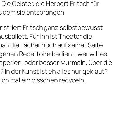
ie Geister, die Herbert Fritsch für
us dem sie entsprangen.
nstriert Fritsch ganz selbstbewusst
ballett. Für ihn ist Theater die
 man die Lacher noch auf seiner Seite
genen Repertoire bedient, wer will es
stperlen, oder besser Murmeln, über die
In der Kunst ist eh alles nur geklaut?
auch mal ein bisschen recyceln.