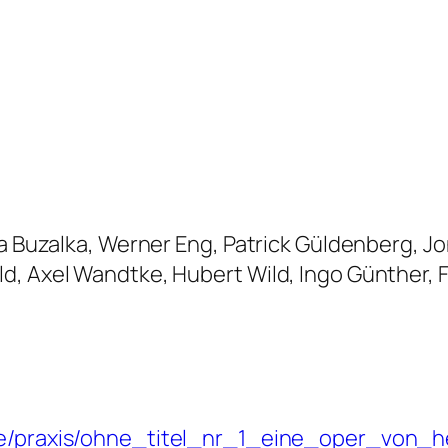
ra Buzalka, Werner Eng, Patrick Güldenberg, J
d, Axel Wandtke, Hubert Wild, Ingo Günther, 
de/praxis/ohne_titel_nr_1_eine_oper_von_