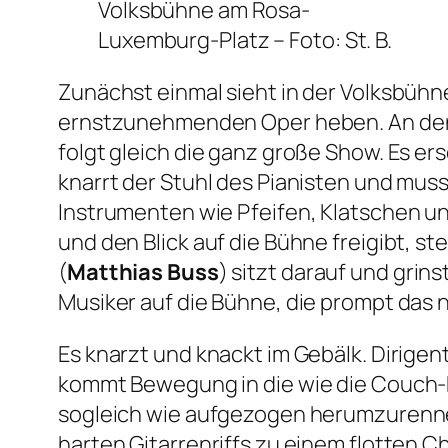
Volksbühne am Rosa-
Luxemburg-Platz –
Foto: St. B.
Zunächst einmal sieht in der Volksbühne 
ernstzunehmenden Oper heben. An den 
folgt gleich die ganz große Show. Es e
knarrt der Stuhl des Pianisten und mu
Instrumenten wie Pfeifen, Klatschen un
und den Blick auf die Bühne freigibt, 
(
Matthias Buss
) sitzt darauf und grin
Musiker auf die Bühne, die prompt das 
Es knarzt und knackt im Gebälk. Dirigen
kommt Bewegung in die wie die Couch-P
sogleich wie aufgezogen herumzurennen
harten Gitarrenriffs zu einem flotten