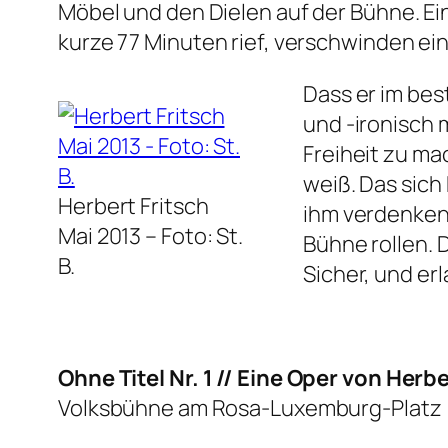
Möbel und den Dielen auf der Bühne. Ein 
kurze 77 Minuten rief, verschwinden ei
Dass er im bes
und -ironisch 
Freiheit zu mac
weiß. Das sich
Herbert Fritsch
ihm verdenken.
Mai 2013 –
Foto: St.
Bühne rollen. 
B.
Sicher, und er
Ohne Titel Nr. 1
// Eine Oper von Herbe
Volksbühne am Rosa-Luxemburg-Platz