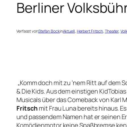
Berliner Volksbüh
Verfasst von
Stefan Bock
in
Aktuell
, 
Herbert Fritsch
, 
Theater
, 
Vol
„Komm doch mit zu ‘nem Ritt auf dem S
& Die Kids. Aus dem einstigen KidTobia
Musicals über das Comeback von Karl M
Fritsch
mit
Frau Luna
bereits hinaus. E
und passendem Namen hat er seinen Er
Komödienmotor keine Spaßbremse kennt,