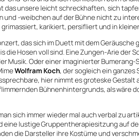
t das unsere leicht schreckhaften, sich tapf
d -weibchen auf der Bühne nicht zu interes
imassiert, karikiert, persifliert und in kleinen 
onzert, das sich im Duett mit dem Geräusch
s die Hosen voll sind. Eine Zungen-Arie der S
 Musik. Oder einer imaginierter Bumerang-Sla
-Mime
Wolfram Koch
, der sogleich ein ganzes
sprechbare, hier nimmt es groteske Gestalt a
, flimmernden Bühnenhintergrunds, als wäre do
n sich immer wieder mal auch verbal zu arti
Und eine lustige Gruppentherapiesitzung auf d
nden die Darsteller ihre Kostüme und verschm