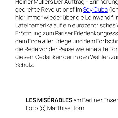
Heiner Müllers
Der Auftrag – Erinnerung
gedrehte Revolutionsfilm
Soy Cuba
(
Ic
hier immer wieder über die Leinwand fli
Lateinamerika auf ein eurozentrisches 
Eröffnung zum Pariser Friedenkongress 
dem Ende aller Kriege und dem Fortschri
die Rede vor der Pause wie eine alte T
diesem Gedanken der in den Wahlen zu
Schulz.
LES MISÉRABLES
am Berliner Ense
Foto (c) Matthias Horn