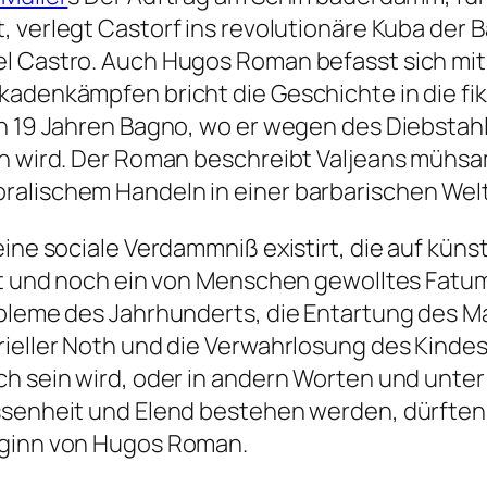
t, verlegt Castorf ins revolutionäre Kuba der 
l Castro. Auch Hugos Roman befasst sich mit 
kadenkämpfen bricht die Geschichte in die f
ch 19 Jahren Bagno, wo er wegen des Diebstah
en wird. Der Roman beschreibt Valjeans mühsa
alischem Handeln in einer barbarischen Welt 
eine sociale Verdammniß existirt, die auf kün
fft und noch ein von Menschen gewolltes Fatu
obleme des Jahrhunderts, die Entartung des Ma
ieller Noth und die Verwahrlosung des Kindes,
ch sein wird, oder in andern Worten und unt
issenheit und Elend bestehen werden, dürften
eginn von Hugos Roman.