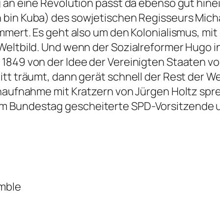
 an eine Revolution
passt da ebenso gut hinei
h bin Kuba
) des sowjetischen Regisseurs Mich
mmert. Es geht also um den Kolonialismus, mit
Weltbild. Und wenn der Sozialreformer Hugo in
1849 von der Idee der Vereinigten Staaten vo
tt träumt, dann gerät schnell der Rest der Wel
onaufnahme mit Kratzern von Jürgen Holtz spr
m Bundestag gescheiterte SPD-Vorsitzende u
mble