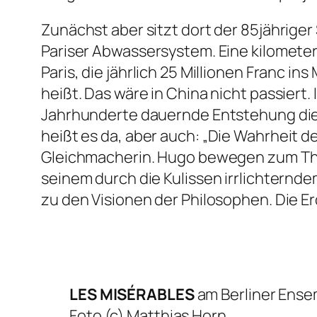
Zunächst aber sitzt dort der 85jährige
Pariser Abwassersystem. Eine kilomete
Paris, die jährlich 25 Millionen Franc 
heißt. Das wäre in China nicht passiert
Jahrhunderte dauernde Entstehung die
heißt es da, aber auch:
„Die Wahrheit de
Gleichmacherin. Hugo bewegen zum Th
seinem durch die Kulissen irrlichternd
zu den Visionen der Philosophen. Die Erd
LES MISÉRABLES
am Berliner Ense
Foto (c) Matthias Horn