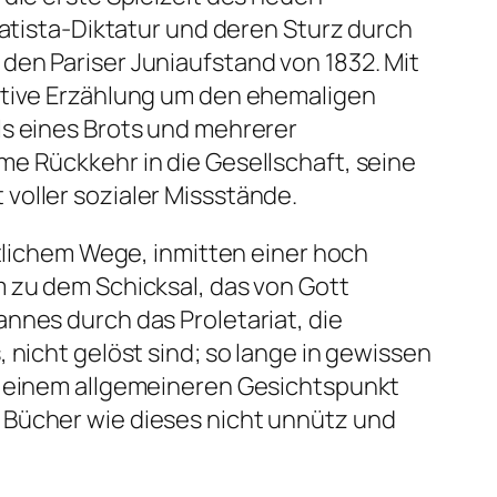
Batista-Diktatur und deren Sturz durch
den Pariser Juniaufstand von 1832. Mit
iktive Erzählung um den ehemaligen
ls eines Brots und mehrerer
me Rückkehr in die Gesellschaft, seine
voller sozialer Missstände.
stlichem Wege, inmitten einer hoch
m zu dem Schicksal, das von Gott
nnes durch das Proletariat, die
 nicht gelöst sind; so lange in gewissen
er einem allgemeineren Gesichtspunkt
 Bücher wie dieses nicht unnütz und