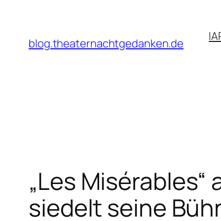
Zum
Inhalt
IA
springen
blog.theaternachtgedanken.de
„Les Misérables“ 
siedelt seine Büh