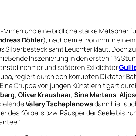
E-Mimen und eine bildliche starke Metapher fü
ndreas Döhler
), nachdem er von ihm in einem 
Silberbesteck samt Leuchter klaut. Doch zun
hießende Inszenierung in den ersten 1 ½ St
onsteilnehmer und späteren Exildichter
Guill
Kuba, regiert durch den korrupten Diktator Ba
. Eine Gruppe von jungen Künstlern tigert dur
nberg
,
Oliver Kraushaar
,
Sina Martens
,
Aljo
pielende
Valery Tscheplanowa
dann hier auc
fzer des Körpers bzw. Räusper der Seele bis
sentee.“