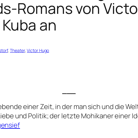
ds-Romans von Victo
 Kuba an
torf
, 
Theater
, 
Victor Hugo
___
lebende einer Zeit, in der man sich und die We
e Liebe und Politik; der letzte Mohikaner eine
gensief