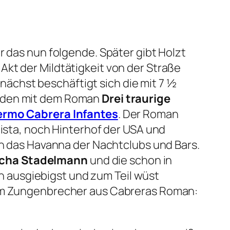
r das nun folgende. Später gibt Holzt
Akt der Mildtätigkeit von der Straße
ächst beschäftigt sich die mit 7 ½
unden mit dem Roman
Drei traurige
ermo Cabrera Infantes
. Der Roman
tista, noch Hinterhof der USA und
ch das Havanna der Nachtclubs und Bars.
scha Stadelmann
und die schon in
h ausgiebigst und zum Teil wüst
 zum Zungenbrecher aus Cabreras Roman: