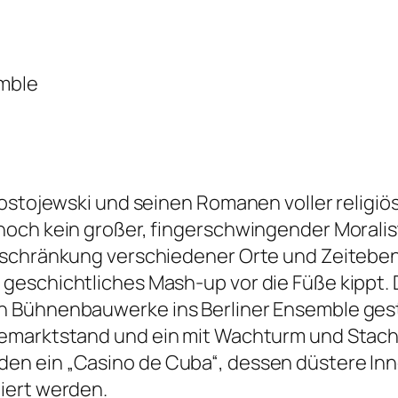
mble
Dostojewski und seinen Romanen voller religiö
noch kein großer, fingerschwingender Moralis
schränkung verschiedener Orte und Zeitebene
geschichtliches Mash-up vor die Füße kippt. 
 Bühnenbauwerke ins Berliner Ensemble geste
semarktstand und ein mit Wachturm und Stach
en ein „Casino de Cuba“, dessen düstere I
iert werden.