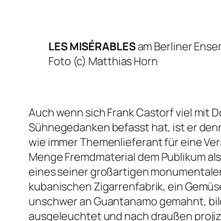
LES MISÉRABLES
am Berliner Ense
Foto (c) Matthias Horn
Auch wenn sich Frank Castorf viel mit 
Sühnegedanken befasst hat, ist er den
wie immer Themenlieferant für eine Ver
Menge Fremdmaterial dem Publikum als 
eines seiner großartigen monumentalen
kubanischen Zigarrenfabrik, ein Gemü
unschwer an Guantanamo gemahnt, bild
ausgeleuchtet und nach draußen projiz