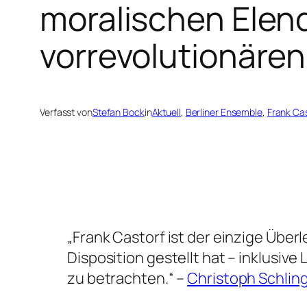
moralischen Elen
vorrevolutionären
Verfasst von
Stefan Bock
in
Aktuell
, 
Berliner Ensemble
, 
Frank Cas
„Frank Castorf ist der einzige Über
Disposition gestellt hat – inklusiv
zu betrachten.“
–
Christoph Schlin