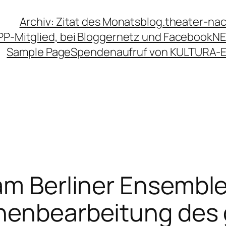
Archiv: Zitat des Monats
blog.theater-na
PP-Mitglied, bei Bloggernetz und Facebook
NE
Sample Page
Spendenaufruf von KULTURA-
am Berliner Ensemble
nenbearbeitung des 