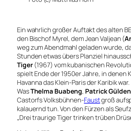
Ein wahrlich großer Auftakt des alten B
den Bischof Myrel, dem Jean Valjean (
A
weg zum Abendmahl geladen wurde, das 
Stunden etwas übers Planziel hinaussc
Tiger
(1967) vom kubanischen Revoluti
spielt Ende der 1950er Jahre, in denen 
Havanna das Klein-Paris der Karibik war
Was
Thelma Buabeng
,
Patrick Gülde
Castorfs Volksbühnen-
Faust
groß aufs
kalauernd tun. Von den Fürzen als Seu
„Drei traurige Tiger trinken trüben Drü