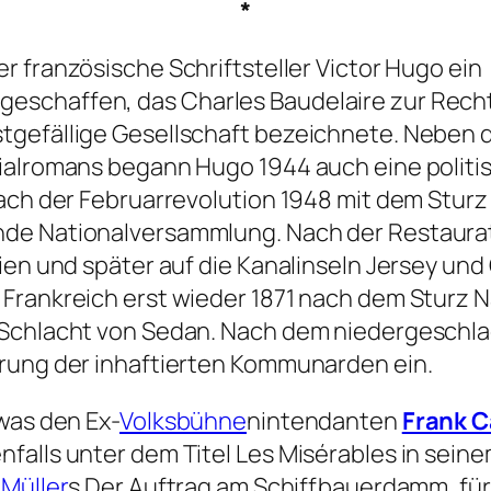
*
er französische Schriftsteller Victor Hugo ein
eschaffen, das Charles Baudelaire zur Rech
tgefällige Gesellschaft bezeichnete. Neben
zialromans begann Hugo 1944 auch eine politi
nach der Februarrevolution 1948 mit dem Sturz
de Nationalversammlung. Nach der Restaurat
ien und später auf die Kanalinseln Jersey und
Frankreich erst wieder 1871 nach dem Sturz N
r Schlacht von Sedan. Nach dem niedergesch
erung der inhaftierten Kommunarden ein.
was den Ex-
Volksbühne
nintendanten
Frank C
falls unter dem Titel
Les Misérables
in seine
 Müller
s
Der
Auftrag
am Schiffbauerdamm, für 