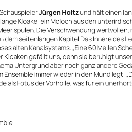
r Schauspieler
Jürgen Holtz
und hält einen l
rlange Kloake, ein Moloch aus den unterirdi
ins Meer spülen. Die Verschwendung wertvollen,
. In dem seitenlangen Kapitel
Das Innere des L
ses alten Kanalsystems.
„Eine 60 Meilen Sc
r Kloaken gefällt uns, denn sie beruhigt unse
ema Untergrund aber noch ganz andere Geda
em Ensemble immer wieder in den Mund legt:
„
e als Fötus der Vorhölle, was für ein unerhörte
mble