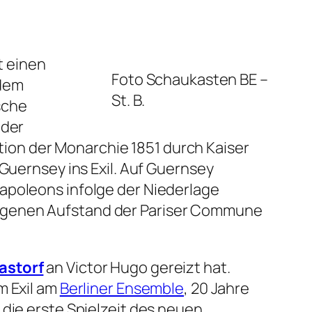
t einen
Foto Schaukasten BE –
 dem
St. B.
sche
 der
ion der Monarchie 1851 durch Kaiser
 Guernsey ins Exil. Auf Guernsey
apoleons infolge der Niederlage
lagenen Aufstand der Pariser Commune
astorf
an Victor Hugo gereizt hat.
m Exil am
Berliner Ensemble
, 20 Jahre
die erste Spielzeit des neuen