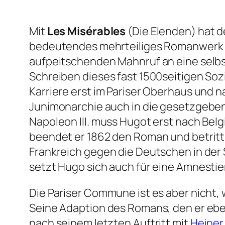
Mit
Les Misérables
(
Die Elenden
) hat d
bedeutendes mehrteiliges Romanwerk g
aufpeitschenden Mahnruf an eine selbs
Schreiben dieses fast 1500seitigen So
Karriere erst im Pariser Oberhaus und 
Junimonarchie auch in die gesetzgeben
Napoleon III. muss Hugot erst nach Belg
beendet er 1862 den Roman und betritt 
Frankreich gegen die Deutschen in de
setzt Hugo sich auch für eine Amnesti
Die Pariser Commune ist es aber nicht, 
Seine Adaption des Romans, den er eben
nach seinem letzten Auftritt mit
Heiner