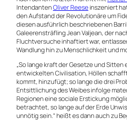
Intendanten
Oliver Reese
inszeniert ha
den Aufstand der Revolutionäre um Fide
diesen ausführlich beschriebenen Barri
Galeerensträfling Jean Valjean, der na
Fluchtversuche inhaftiert war, entlass
Wandlung hin zu Menschlichkeit und mor
„So lange kraft der Gesetze und Sitten 
entwickelten Civilisation, Höllen scha
kommt, hinzufügt; so lange die drei Pr
Entsittlichung des Weibes infolge mater
Regionen eine sociale Erstickung mögli
betrachtet, so lange auf der Erde Unw
unnötig sein.“
heißt es dann auch zu B