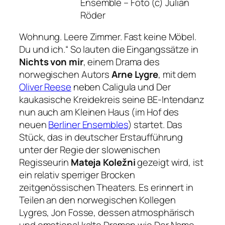
Ensemble
– Foto (c) Julian
Röder
Wohnung. Leere Zimmer. Fast keine Möbel.
Du und ich.“
So lauten die Eingangssätze in
Nichts von mir
, einem Drama des
norwegischen Autors
Arne Lygre
, mit dem
Oliver Reese
neben
Caligula
und
Der
kaukasische Kreidekreis
seine BE-Intendanz
nun auch am Kleinen Haus (im Hof des
neuen
Berliner Ensembles
) startet. Das
Stück, das in deutscher Erstaufführung
unter der Regie der slowenischen
Regisseurin
Mateja Koležni
gezeigt wird, ist
ein relativ sperriger Brocken
zeitgenössischen Theaters. Es erinnert in
Teilen an den norwegischen Kollegen
Lygres, Jon Fosse, dessen atmosphärisch