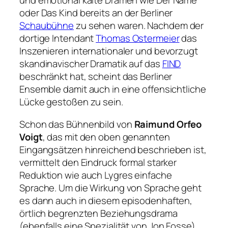
und emotional kalte Dramen wie
Der Name
oder
Das Kind
bereits an der Berliner
Schaubühne
zu sehen waren. Nachdem der
dortige Intendant
Thomas Ostermeier
das
Inszenieren internationaler und bevorzugt
skandinavischer Dramatik auf das
FIND
beschränkt hat, scheint das Berliner
Ensemble damit auch in eine offensichtliche
Lücke gestoßen zu sein.
Schon das Bühnenbild von
Raimund Orfeo
Voigt
, das mit den oben genannten
Eingangsätzen hinreichend beschrieben ist,
vermittelt den Eindruck formal starker
Reduktion wie auch Lygres einfache
Sprache. Um die Wirkung von Sprache geht
es dann auch in diesem episodenhaften,
örtlich begrenzten Beziehungsdrama
(ebenfalls eine Spezialität von Jon Fosse).