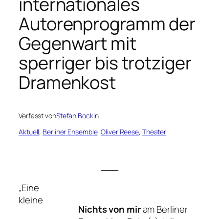
internationales
Autorenprogramm der
Gegenwart mit
sperriger bis trotziger
Dramenkost
Verfasst von
Stefan Bock
in
Aktuell
, 
Berliner Ensemble
, 
Oliver Reese
, 
Theater
___
„Eine
kleine
Nichts von mir
am Berliner