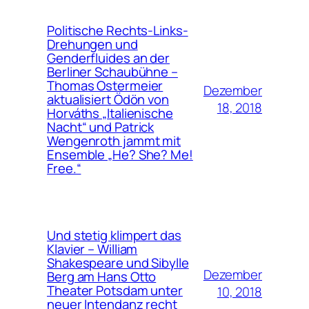
Politische Rechts-Links-
Drehungen und
Genderfluides an der
Berliner Schaubühne –
Thomas Ostermeier
Dezember
aktualisiert Ödön von
18, 2018
Horváths „Italienische
Nacht“ und Patrick
Wengenroth jammt mit
Ensemble „He? She? Me!
Free.“
Und stetig klimpert das
Klavier – William
Shakespeare und Sibylle
Dezember
Berg am Hans Otto
Theater Potsdam unter
10, 2018
neuer Intendanz recht