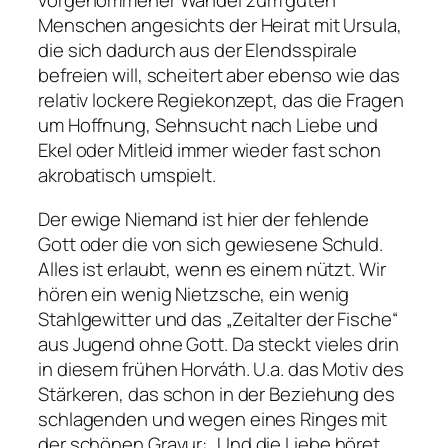
vorgenommener Wandel zum guten
Menschen angesichts der Heirat mit Ursula,
die sich dadurch aus der Elendsspirale
befreien will, scheitert aber ebenso wie das
relativ lockere Regiekonzept, das die Fragen
um Hoffnung, Sehnsucht nach Liebe und
Ekel oder Mitleid immer wieder fast schon
akrobatisch umspielt.
Der ewige Niemand ist hier der fehlende
Gott oder die von sich gewiesene Schuld.
Alles ist erlaubt, wenn es einem nützt. Wir
hören ein wenig Nietzsche, ein wenig
Stahlgewitter und das
„Zeitalter der Fische“
aus
Jugend ohne Gott
. Da steckt vieles drin
in diesem frühen Horváth. U.a. das Motiv des
Stärkeren, das schon in der Beziehung des
schlagenden und wegen eines Ringes mit
der schönen Gravur:
„Und die Liebe höret