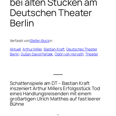
bei alten Stücken am
Deutschen Theater
Berlin
Verfasst von
Stefan Bock
in
Aktuell
, 
Arthur Miller
, 
Bastian Kraft
, 
Deutsches Theater
Berlin
, 
Dušan David Pařízek
, 
Ödön von Horvath
, 
Theater
___
Schattenspiele am DT – Bastian Kraft
inszeniert Arthur Millers Erfolgsstück
Tod
eines Handlungsreisenden
mit einem
großartigen Ulrich Matthes auf fast leerer
Bühne
–