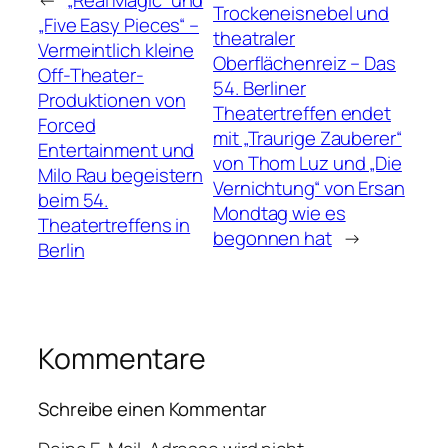
←
„Real Magic“ und
Trockeneisnebel und
„Five Easy Pieces“ –
theatraler
Vermeintlich kleine
Oberflächenreiz – Das
Off-Theater-
54. Berliner
Produktionen von
Theatertreffen endet
Forced
mit „Traurige Zauberer“
Entertainment und
von Thom Luz und „Die
Milo Rau begeistern
Vernichtung“ von Ersan
beim 54.
Mondtag wie es
Theatertreffens in
begonnen hat
→
Berlin
Kommentare
Schreibe einen Kommentar