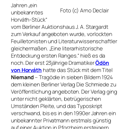
Jahren „ein
Foto (c) Arno Declair
unbekanntes
Horváth-Stück“
vom Berliner Auktionshaus J. A. Stargardt
zum Verkauf angeboten wurde, vorlockten
Feuilletonisten und Literaturwissenschaftler
gleichermaßen.
„Eine literarhistorische
Entdeckung ersten Ranges.“
hieß es da
noch. Der erst 23jährige Dramatiker
Ödön
von Horváth
hatte das Stück mit dem Titel
Niemand
– Tragödie in sieben Bildern
1924
dem kleinen Berliner Verlag Die Schmiede zu
Veröffentlichung angeboten. Der Verlag ging
unter nicht geklärten, betrügerischen
Umständen Pleite, und das Typoskript
verschwand, bis es in den 1990er Jahren ein
unbekannter Privatmann erstmals günstig
auf einer Auktion in Pforzheim ersteigern