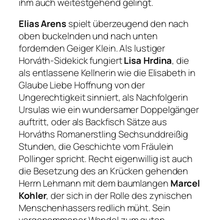
ihm auch weitestgehend gelingt.
Elias Arens
spielt überzeugend den nach
oben buckelnden und nach unten
fordernden Geiger Klein. Als lustiger
Horváth-Sidekick fungiert
Lisa Hrdina
, die
als entlassene Kellnerin wie die Elisabeth in
Glaube Liebe Hoffnung
von der
Ungerechtigkeit sinniert, als Nachfolgerin
Ursulas wie ein wundersamer Doppelgänger
auftritt, oder als Backfisch Sätze aus
Horváths Romanerstling
Sechsunddreißig
Stunden, die Geschichte vom Fräulein
Pollinger
spricht. Recht eigenwillig ist auch
die Besetzung des an Krücken gehenden
Herrn Lehmann mit dem baumlangen
Marcel
Kohler
, der sich in der Rolle des zynischen
Menschenhassers redlich müht. Sein