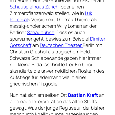
mit Robert Hunger-Bühler als 50th-Ikone am
Schauspielhaus Zürich
, oder einen
Zimmerpflanzenwald stellen, wie in
Luk
Perceval
s Version mit Thomas Thieme als
massig-cholerischem Willy Loman an der
Berliner
Schaubühne
. Dass es auch
sparsamer geht, bewies zum Beispiel
Dimiter
Gotscheff
am
Deutschen Theater
Berlin mit
Christian Grashof als tragischem Held.
Schwarze Schiebewände gaben hier immer
nur kleine Bildausschnitte frei. Ein Chor
skandierte die unvermeidlichen Floskeln des
Aufstiegs für jedermann wie in einer
griechischen Tragödie.
Nun hat sich am selben Ort
Bastian Kraft
an
eine neue Interpretation des alten Stoffs
gewagt. Was der junge Regisseur, der bisher
mehr durch knallig-bunte Inszenierungen