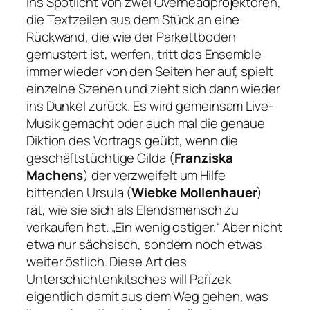
Ins Spotlicht von zwei Overheadprojektoren,
die Textzeilen aus dem Stück an eine
Rückwand, die wie der Parkettboden
gemustert ist, werfen, tritt das Ensemble
immer wieder von den Seiten her auf, spielt
einzelne Szenen und zieht sich dann wieder
ins Dunkel zurück. Es wird gemeinsam Live-
Musik gemacht oder auch mal die genaue
Diktion des Vortrags geübt, wenn die
geschäftstüchtige Gilda (
Franziska
Machens
) der verzweifelt um Hilfe
bittenden Ursula (
Wiebke Mollenhauer
)
rät, wie sie sich als Elendsmensch zu
verkaufen hat.
„Ein wenig ostiger.“
Aber nicht
etwa nur sächsisch, sondern noch etwas
weiter östlich. Diese Art des
Unterschichtenkitsches will Pařízek
eigentlich damit aus dem Weg gehen, was