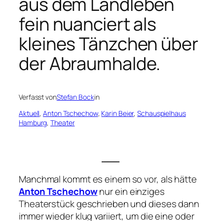
aus dem Landleben
fein nuanciert als
kleines Tänzchen über
der Abraumhalde.
Verfasst von
Stefan Bock
in
Aktuell
, 
Anton Tschechow
, 
Karin Beier
, 
Schauspielhaus
Hamburg
, 
Theater
___
Manchmal kommt es einem so vor, als hätte
Anton Tschechow
nur ein einziges
Theaterstück geschrieben und dieses dann
immer wieder klug variiert, um die eine oder