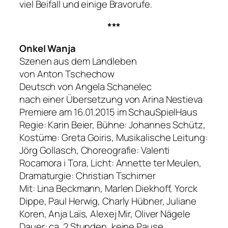
viel Beifall und einige Bravorufe.
***
Onkel Wanja
Szenen aus dem Landleben
von Anton Tschechow
Deutsch von Angela Schanelec
nach einer Übersetzung von Arina Nestieva
Premiere am 16.01.2015 im SchauSpielHaus
Regie: Karin Beier, Bühne: Johannes Schütz,
Kostüme: Greta Goiris, Musikalische Leitung:
Jörg Gollasch, Choreografie: Valenti
Rocamora i Tora, Licht: Annette ter Meulen,
Dramaturgie: Christian Tschirner
Mit: Lina Beckmann, Marlen Diekhoff, Yorck
Dippe, Paul Herwig, Charly Hübner, Juliane
Koren, Anja Laïs, Alexej Mir, Oliver Nägele
Dauer: ca. 2 Stunden, keine Pause