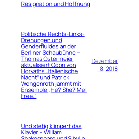
Resignation und Hoffnung
Politische Rechts-Links-
Drehungen und
Genderfluides an der
Berliner Schaubühne –
Thomas Ostermeier
Dezember
aktualisiert Ödön von
18, 2018
Horváths „Italienische
Nacht“ und Patrick
Wengenroth jammt mit
Ensemble „He? She? Me!
Free.“
Und stetig klimpert das
Klavier – William
Shakespeare und Sibylle