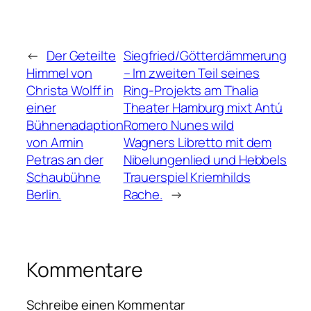
←
Der Geteilte
Siegfried/Götterdämmerung
Himmel von
– Im zweiten Teil seines
Christa Wolff in
Ring-Projekts am Thalia
einer
Theater Hamburg mixt Antú
Bühnenadaption
Romero Nunes wild
von Armin
Wagners Libretto mit dem
Petras an der
Nibelungenlied und Hebbels
Schaubühne
Trauerspiel Kriemhilds
Berlin.
Rache.
→
Kommentare
Schreibe einen Kommentar