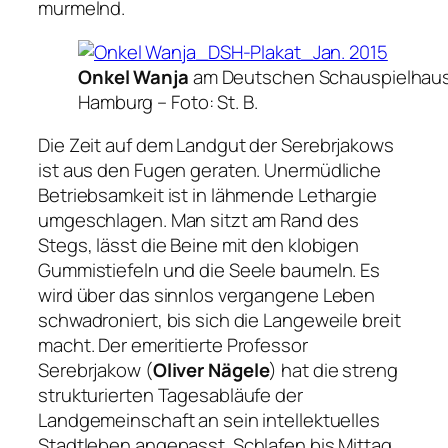
murmelnd.
Onkel Wanja
am Deutschen Schauspielhau
Hamburg –
Foto: St. B
.
Die Zeit auf dem Landgut der Serebrjakows
ist aus den Fugen geraten. Unermüdliche
Betriebsamkeit ist in lähmende Lethargie
umgeschlagen. Man sitzt am Rand des
Stegs, lässt die Beine mit den klobigen
Gummistiefeln und die Seele baumeln. Es
wird über das sinnlos vergangene Leben
schwadroniert, bis sich die Langeweile breit
macht. Der emeritierte Professor
Serebrjakow (
Oliver Nägele
) hat die streng
strukturierten Tagesabläufe der
Landgemeinschaft an sein intellektuelles
Stadtleben angepasst. Schlafen bis Mittag,