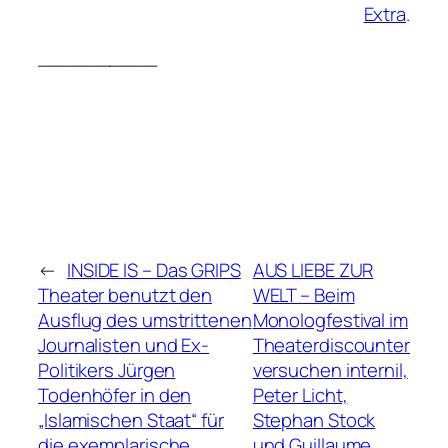
Extra
.
__________
←
INSIDE IS – Das GRIPS
AUS LIEBE ZUR
Theater benutzt den
WELT – Beim
Ausflug des umstrittenen
Monologfestival im
Journalisten und Ex-
Theaterdiscounter
Politikers Jürgen
versuchen internil,
Todenhöfer in den
Peter Licht,
„Islamischen Staat“ für
Stephan Stock
die exemplarische
und Guillaume