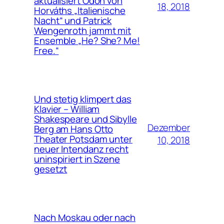
aktualisiert Ödön von
18, 2018
Horváths „Italienische
Nacht“ und Patrick
Wengenroth jammt mit
Ensemble „He? She? Me!
Free.“
Und stetig klimpert das
Klavier – William
Shakespeare und Sibylle
Dezember
Berg am Hans Otto
Theater Potsdam unter
10, 2018
neuer Intendanz recht
uninspiriert in Szene
gesetzt
Nach Moskau oder nach