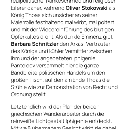
realpolitischer Ränkeschmied und religiöser
Eiferer daher, während
Oliver Stokowski
als
König Thoas sich unsicher an seiner
Malerrolle festhaltend mal wirbt, mal poltert
und mit der Wiedereinführung des blutigen
Opferkultes droht. Als dunkle Eminenz gibt
Barbara Schnitzler
den Arkas, Vertrauter
des Königs und kühler Vermittler zwischen
ihm und der angebeteten Iphigenie.
Panteleev versammelt hier die ganze
Bandbreite politischen Handels um den
großen Tisch, auf den am Ende Thoas die
Stühle wie zur Demonstration von Recht und
Ordnung stellt.
Letztendlich wird der Plan der beiden
griechischen Wanderarbeiter durch die
reinweiße Lichtgestalt Iphigenie entdeckt.
Mit weiß übermaltem Gesicht wirkt sie dabei