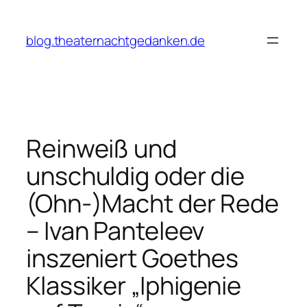
Zum
Inhalt
blog.theaternachtgedanken.de
springen
Reinweiß und
unschuldig oder die
(Ohn-)Macht der Rede
– Ivan Panteleev
inszeniert Goethes
Klassiker „Iphigenie