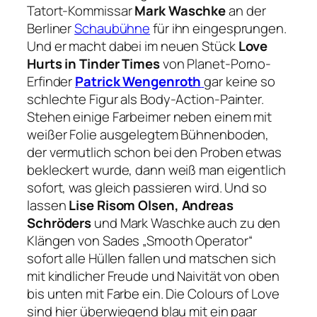
Tatort
-Kommissar
Mark Waschke
an der
Berliner
Schaubühne
für ihn eingesprungen.
Und er macht dabei im neuen Stück
Love
Hurts in Tinder Times
von Planet-Porno-
Erfinder
Patrick Wengenroth
gar keine so
schlechte Figur als Body-Action-Painter.
Stehen einige Farbeimer neben einem mit
weißer Folie ausgelegtem Bühnenboden,
der vermutlich schon bei den Proben etwas
bekleckert wurde, dann weiß man eigentlich
sofort, was gleich passieren wird. Und so
lassen
Lise Risom Olsen, Andreas
Schröders
und Mark Waschke auch zu den
Klängen von Sades „
Smooth Operator“
sofort alle Hüllen fallen und matschen sich
mit kindlicher Freude und Naivität von oben
bis unten mit Farbe ein. Die Colours of Love
sind hier überwiegend blau mit ein paar