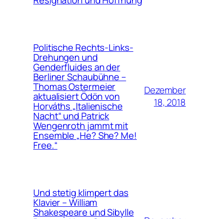
Resignation und Hoffnung
Politische Rechts-Links-
Drehungen und
Genderfluides an der
Berliner Schaubühne –
Thomas Ostermeier
Dezember
aktualisiert Ödön von
18, 2018
Horváths „Italienische
Nacht“ und Patrick
Wengenroth jammt mit
Ensemble „He? She? Me!
Free.“
Und stetig klimpert das
Klavier – William
Shakespeare und Sibylle