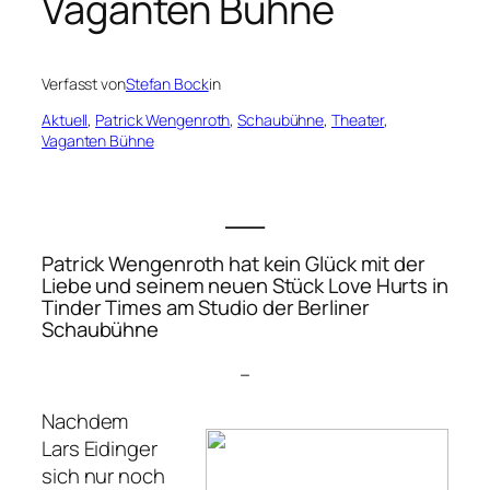
Vaganten Bühne
Verfasst von
Stefan Bock
in
Aktuell
, 
Patrick Wengenroth
, 
Schaubühne
, 
Theater
, 
Vaganten Bühne
___
Patrick Wengenroth hat kein Glück mit der
Liebe und seinem neuen Stück
Love Hurts in
Tinder Times
am Studio der Berliner
Schaubühne
–
Nachdem
Lars Eidinger
sich nur noch