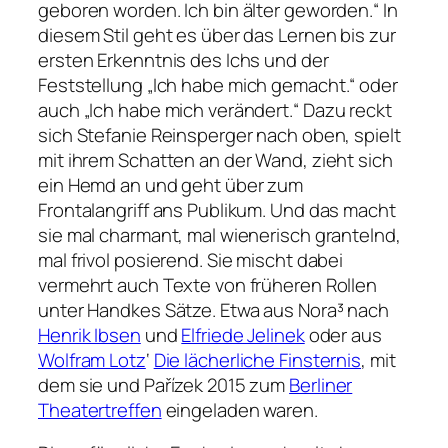
geboren worden. Ich bin älter geworden.“
In
diesem Stil geht es über das Lernen bis zur
ersten Erkenntnis des Ichs und der
Feststellung
„Ich habe mich gemacht.“
oder
auch
„Ich habe mich verändert.“
Dazu reckt
sich Stefanie Reinsperger nach oben, spielt
mit ihrem Schatten an der Wand, zieht sich
ein Hemd an und geht über zum
Frontalangriff ans Publikum. Und das macht
sie mal charmant, mal wienerisch grantelnd,
mal frivol posierend. Sie mischt dabei
vermehrt auch Texte von früheren Rollen
unter Handkes Sätze. Etwa aus
Nora³
nach
Henrik Ibsen
und
Elfriede Jelinek
oder aus
Wolfram Lotz
‘
Die lächerliche Finsternis
, mit
dem sie und Pařízek 2015 zum
Berliner
Theatertreffen
eingeladen waren.