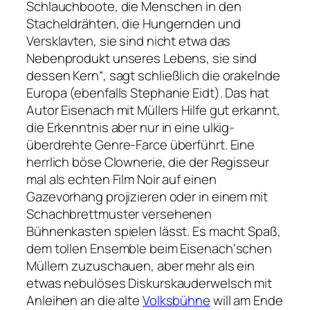
Schlauchboote, die Menschen in den
Stacheldrähten, die Hungernden und
Versklavten, sie sind nicht etwa das
Nebenprodukt unseres Lebens, sie sind
dessen Kern“
, sagt schließlich die orakelnde
Europa (ebenfalls Stephanie Eidt). Das hat
Autor Eisenach mit Müllers Hilfe gut erkannt,
die Erkenntnis aber nur in eine ulkig-
überdrehte Genre-Farce überführt. Eine
herrlich böse Clownerie, die der Regisseur
mal als echten Film Noir auf einen
Gazevorhang projizieren oder in einem mit
Schachbrettmuster versehenen
Bühnenkasten spielen lässt. Es macht Spaß,
dem tollen Ensemble beim Eisenach‘schen
Müllern zuzuschauen, aber mehr als ein
etwas nebulöses Diskurskauderwelsch mit
Anleihen an die alte
Volksbühne
will am Ende