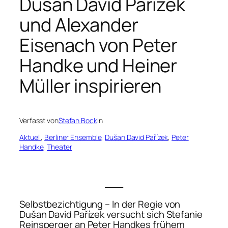
Dušan David Pařízek
und Alexander
Eisenach von Peter
Handke und Heiner
Müller inspirieren
Verfasst von
Stefan Bock
in
Aktuell
, 
Berliner Ensemble
, 
Dušan David Pařízek
, 
Peter
Handke
, 
Theater
___
Selbstbezichtigung
– In der Regie von
Dušan David Pařízek versucht sich Stefanie
Reinsperger an Peter Handkes frühem