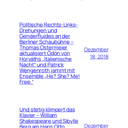
Politische Rechts-Links-
Drehungen und
Genderfluides an der
Berliner Schaubühne –
Thomas Ostermeier
Dezember
aktualisiert Ödön von
18, 2018
Horváths „Italienische
Nacht“ und Patrick
Wengenroth jammt mit
Ensemble „He? She? Me!
Free.“
Und stetig klimpert das
Klavier – William
Shakespeare und Sibylle
Dezember
Berg am Hans Otto