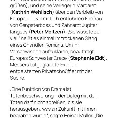
grüßen), und seine Verlegerin Margaret
(
Kathrin Wehlisch
) über den Verbleib von
Europa, der vermutlich entführten Ehefrau
von Gangsterboss und Zahnarzt Jupiter
Kingsby (
Peter Moltzen
).
„Sie wusste zu
viel.“
heißt es einmal im trockenen Slang
eines Chandler-Romans. Um ihr
Verschwinden aufzuklären, beauftragt
Europas Schwester Grace (
Stephanie Eidt
),
Messers totgeglaubte Ex, den
entgeisterten Privatschnüffler mit der
Suche.
„Eine Funktion von Drama ist
Totenbeschwörung – der Dialog mit den
Toten darf nicht abreißen, bis sie
herausgeben, was an Zukunft mit ihnen
begraben wurde“
, sagte Heiner Müller.
„Die