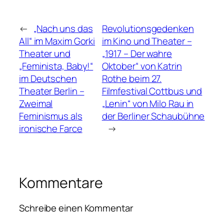
←
„Nach uns das
Revolutionsgedenken
All“ im Maxim Gorki
im Kino und Theater –
Theater und
„1917 – Der wahre
„Feminista, Baby!“
Oktober“ von Katrin
im Deutschen
Rothe beim 27.
Theater Berlin –
Filmfestival Cottbus und
Zweimal
„Lenin“ von Milo Rau in
Feminismus als
der Berliner Schaubühne
ironische Farce
→
Kommentare
Schreibe einen Kommentar