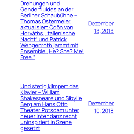
Drehungen und
Genderfluides an der
Berliner Schaubühne –
Thomas Ostermeier
Dezember
aktualisiert Ödön von
18, 2018
Horváths „Italienische
Nacht“ und Patrick
Wengenroth jammt mit
Ensemble „He? She? Me!
Free.“
Und stetig klimpert das
Klavier – William
Shakespeare und Sibylle
Dezember
Berg am Hans Otto
Theater Potsdam unter
10, 2018
neuer Intendanz recht
uninspiriert in Szene
gesetzt