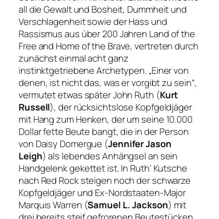
all die Gewalt und Bosheit, Dummheit und
Verschlagenheit sowie der Hass und
Rassismus aus über 200 Jahren
Land of the
Free and Home of the Brave
, vertreten durch
zunächst einmal acht ganz
instinktgetriebene Archetypen.
„Einer von
denen, ist nicht das, was er vorgibt zu sein“
,
vermutet etwas später John Ruth (
Kurt
Russell
), der rücksichtslose Kopfgeldjäger
mit Hang zum Henken, der um seine 10.000
Dollar fette Beute bangt, die in der Person
von Daisy Domergue (
Jennifer Jason
Leigh
) als lebendes Anhängsel an sein
Handgelenk gekettet ist. In Ruth‘ Kutsche
nach Red Rock steigen noch der schwarze
Kopfgeldjäger und Ex-Nordstaaten-Major
Marquis Warren (
Samuel L. Jackson
) mit
drei bereits steif gefrorenen Beutestücken