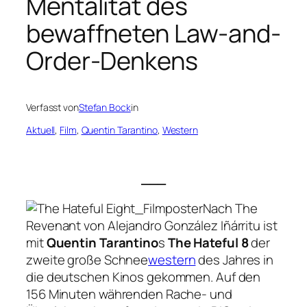
Mentalität des
bewaffneten Law-and-
Order-Denkens
Verfasst von
Stefan Bock
in
Aktuell
, 
Film
, 
Quentin Tarantino
, 
Western
___
Nach
The
Revenant
von Alejandro González Iñárritu ist
mit
Quentin Tarantino
s
The Hateful 8
der
zweite große Schnee
western
des Jahres in
die deutschen Kinos gekommen. Auf den
156 Minuten währenden Rache- und