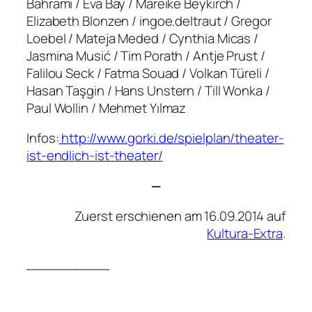
Bahrami / Eva Bay / Mareike Beykirch /
Elizabeth Blonzen / ingoe.deltraut / Gregor
Loebel / Mateja Meded / Cynthia Micas /
Jasmina Musić / Tim Porath / Antje Prust /
Falilou Seck / Fatma Souad / Volkan Türeli /
Hasan Taşgin / Hans Unstern / Till Wonka /
Paul Wollin / Mehmet Yılmaz
Infos:
http://www.gorki.de/spielplan/theater-
ist-endlich-ist-theater/
—
Zuerst erschienen am 16.09.2014 auf
Kultura-Extra
.
__________