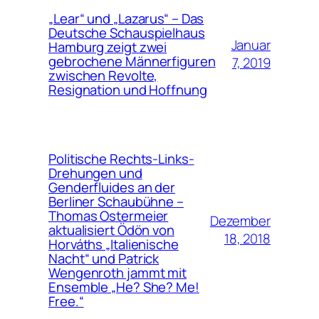
„Lear“ und „Lazarus“ – Das
Deutsche Schauspielhaus
Januar
Hamburg zeigt zwei
gebrochene Männerfiguren
7, 2019
zwischen Revolte,
Resignation und Hoffnung
Politische Rechts-Links-
Drehungen und
Genderfluides an der
Berliner Schaubühne –
Thomas Ostermeier
Dezember
aktualisiert Ödön von
18, 2018
Horváths „Italienische
Nacht“ und Patrick
Wengenroth jammt mit
Ensemble „He? She? Me!
Free.“