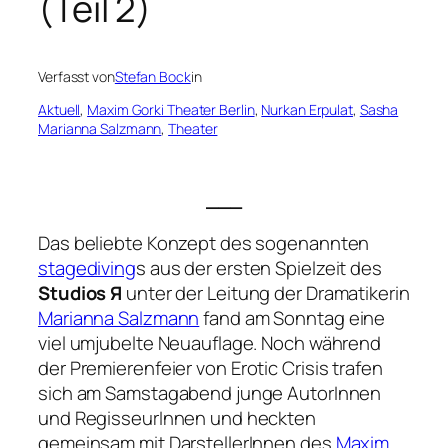
(Teil 2)
Verfasst von
Stefan Bock
in
Aktuell
, 
Maxim Gorki Theater Berlin
, 
Nurkan Erpulat
, 
Sasha
Marianna Salzmann
, 
Theater
___
Das beliebte Konzept des sogenannten
stagediving
s aus der ersten Spielzeit des
Studios Я
unter der Leitung der Dramatikerin
Marianna Salzmann
fand am Sonntag eine
viel umjubelte Neuauflage. Noch während
der Premierenfeier von
Erotic Crisis
trafen
sich am Samstagabend junge AutorInnen
und RegisseurInnen und heckten
gemeinsam mit DarstellerInnen des
Maxim