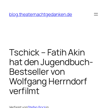
Zum
Inhalt
blog.theaternachtgedanken.de
springen
Tschick – Fatih Akin
hat den Jugendbuch-
Bestseller von
Wolfgang Herrndorf
verfilmt
Verfasst von
Stefan Bock
in