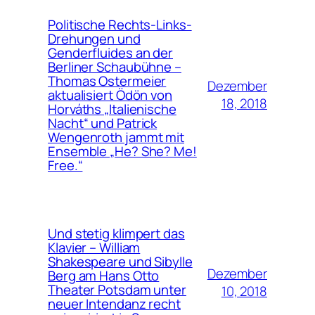
Politische Rechts-Links-
Drehungen und
Genderfluides an der
Berliner Schaubühne –
Thomas Ostermeier
Dezember
aktualisiert Ödön von
18, 2018
Horváths „Italienische
Nacht“ und Patrick
Wengenroth jammt mit
Ensemble „He? She? Me!
Free.“
Und stetig klimpert das
Klavier – William
Shakespeare und Sibylle
Dezember
Berg am Hans Otto
Theater Potsdam unter
10, 2018
neuer Intendanz recht