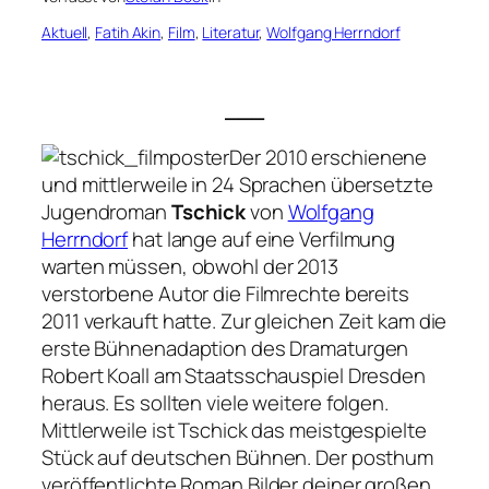
Aktuell
, 
Fatih Akin
, 
Film
, 
Literatur
, 
Wolfgang Herrndorf
___
Der 2010 erschienene
und mittlerweile in 24 Sprachen übersetzte
Jugendroman
Tschick
von
Wolfgang
Herrndorf
hat lange auf eine Verfilmung
warten müssen, obwohl der 2013
verstorbene Autor die Filmrechte bereits
2011 verkauft hatte. Zur gleichen Zeit kam die
erste Bühnenadaption des Dramaturgen
Robert Koall am Staatsschauspiel Dresden
heraus. Es sollten viele weitere folgen.
Mittlerweile ist Tschick das meistgespielte
Stück auf deutschen Bühnen. Der posthum
veröffentlichte Roman
Bilder deiner großen