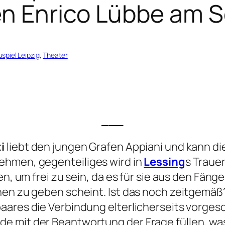
n Enrico Lübbe am S
spiel Leipzig
, 
Theater
___
i
liebt den jungen Grafen Appiani und kann d
ehmen, gegenteiliges wird in
Lessing
s Traue
n, um frei zu sein, da es für sie aus den Fänge
en zu geben scheint. Ist das noch zeitgemäß?
aares die Verbindung elterlicherseits vorgesc
 mit der Beantwortung der Frage füllen, was 