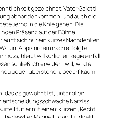
enntlichkeit gezeichnet. Vater Galotti
altung abhandenkommen. Und auch die
beteuernd in die Knie gehen. Die
elnden Präsenz auf der Bühne
rlaubt sich nur ein kurzes Nachdenken,
. Warum Appiani dem nach erfolgter
uss, bleibt willkürlicher Regieeinfall.
n schließlich erwidern will, wird er
bscheu gegenüberstehen, bedarf kaum
 das es gewohnt ist, unter allen
ser entscheidungsschwache Narziss
urteil tut er mit einem kurzen „Recht
überlässt er Marinelli, damit indirekt