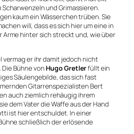
im Scharwenzeln und Grimassieren.
egen kaum ein Wässerchen trüben. Sie
achen will, dass es sich hier um eine in
 Arme hinter sich streckt und, wie über
 vermag er ihr damit jedoch nicht
. Die Bühne von
Hugo Gretler
füllt ein
ges Säulengebilde, das sich fast
mmernden Gitarrenspezialisten Bert
lien auch ziemlich rehäugig ihrem
 sie dem Vater die Waffe aus der Hand
i ist hier entschuldet. In einer
Bühne schließlich der erlösende