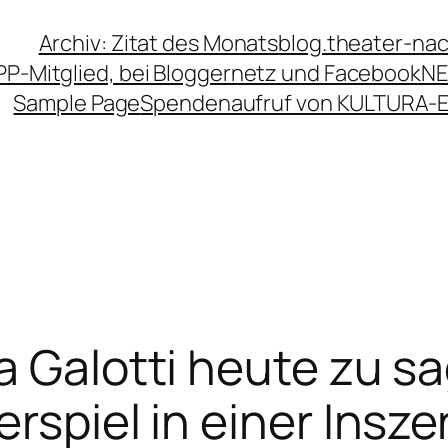
Archiv: Zitat des Monats
blog.theater-na
PP-Mitglied, bei Bloggernetz und Facebook
NE
Sample Page
Spendenaufruf von KULTURA-
a Galotti heute zu s
erspiel in einer Insz