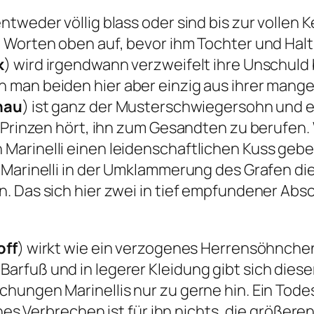
tweder völlig blass oder sind bis zur vollen K
it Worten oben auf, bevor ihm Tochter und H
k
) wird irgendwann verzweifelt ihre Unschuld 
 man beiden hier aber einzig aus ihrer mang
nau
) ist ganz der Musterschwiegersohn und e
s Prinzen hört, ihn zum Gesandten zu berufen
rinelli einen leidenschaftlichen Kuss geben m
Marinelli in der Umklammerung des Grafen diese
n. Das sich hier zwei in tief empfundener A
off
) wirkt wie ein verzogenes Herrensöhnchen,
arfuß und in legerer Kleidung gibt sich die
hungen Marinellis nur zu gerne hin. Ein Todes
nes Verbrechen ist für ihn nichts, die größeren 