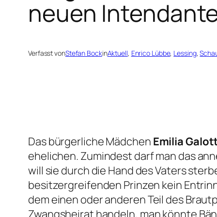
neuen Intendante
Verfasst von
Stefan Bock
in
Aktuell
, 
Enrico Lübbe
, 
Lessing
, 
Schau
Das bürgerliche Mädchen
Emilia Galott
ehelichen. Zumindest darf man das ann
will sie durch die Hand des Vaters sterbe
besitzergreifenden Prinzen kein Entrinn
dem einen oder anderen Teil des Brautp
Zwangsheirat handeln, man könnte Bände