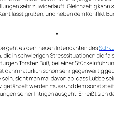
ungen sehr zuwiderläuft. Gleichzeitig kann si
nt lässt grüßen, und neben dem Konflikt Bürg
*
ebe geht es dem neuen Intendanten des
Schau
, die in schwierigen Stresssituationen die f
urgen Torsten Buß, bei einer Stückeinführun
t dann natürlich schon sehr gegenwärtig ge
sein, sieht man mal davon ab, dass Lübbe sei
. getänzelt werden muss und dem sonst steife
ngen seiner Intrigen ausgeht. Er reißt sich 