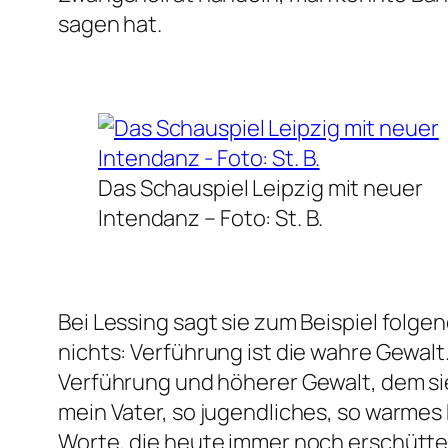
sagen hat.
Das Schauspiel Leipzig mit neuer
Intendanz
– Foto: St. B.
Bei Lessing sagt sie zum Beispiel folge
nichts: Verführung ist die wahre Gewalt
Verführung und höherer Gewalt, dem sie
mein Vater, so jugendliches, so warmes Bl
Worte, die heute immer noch erschütter