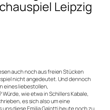
chauspiel Leipzig
iesen auch noch aus freien Stücken
rspiel nicht angedeutet. Und dennoch
n eines liebestollen,
 Würde, wie etwa in Schillers Kabale,
hrieben, es sich also um eine
uns diese Emilia Galotti heute noch zu