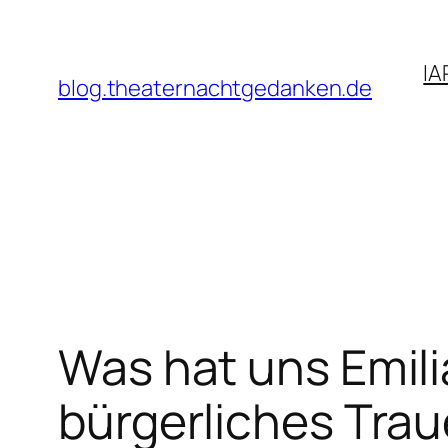
Zum
Inhalt
IA
springen
blog.theaternachtgedanken.de
Was hat uns Emili
bürgerliches Trau