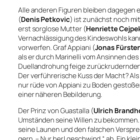
Alle anderen Figuren bleiben dagegen en
(
Denis Petkovic
) ist zunächst noch m
erst sorglose Mutter (
Henriette Cejpe
Vernachlässigung des Kindeswohls kann
vorwerfen. Graf Appiani (
Jonas Fürste
als er durch Marinelli vom Ansinnen de
Duellandrohung feige zurückrudernden Ma
Der verführerische Kuss der Macht? Als 
nur rüde von Appiani zu Boden gestoße
einer näheren Bebilderung.
Der Prinz von Guastalla (
Ulrich Brandh
Umständen seine Willen zu bekommen. B
seine Launen und den falschen Versprec
gern. – Nur her! geschwind.“ ab. Ein klei