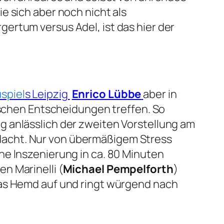
e sich aber noch nicht als
ertum versus Adel, ist das hier der
spiel
s Leipzig
Enrico Lübbe
aber in
alschen Entscheidungen treffen. So
g anlässlich der zweiten Vorstellung am
dacht. Nur von übermäßigem Stress
ne Inszenierung in ca. 80 Minuten
n Marinelli (
Michael Pempelforth
)
das Hemd auf und ringt würgend nach