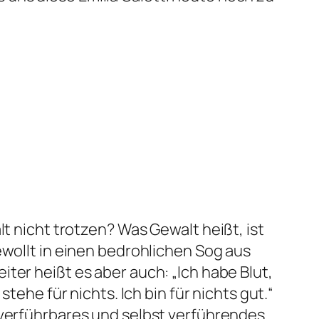
t nicht trotzen? Was Gewalt heißt, ist
wollt in einen bedrohlichen Sog aus
iter heißt es aber auch:
„Ich habe Blut,
tehe für nichts. Ich bin für nichts gut.“
 verführbares und selbst verführendes