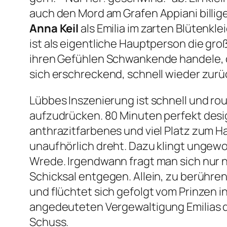
auch den Mord am Grafen Appiani billi
Anna Keil
als Emilia im zarten Blütenk
ist als eigentliche Hauptperson die groß
ihren Gefühlen Schwankende handele, di
sich erschreckend, schnell wieder zurü
Lübbes Inszenierung ist schnell und ro
aufzudrücken. 80 Minuten perfekt desi
anthrazitfarbenes und viel Platz zum H
unaufhörlich dreht. Dazu klingt ungew
Wrede. Irgendwann fragt man sich nur no
Schicksal entgegen. Allein, zu berühren
und flüchtet sich gefolgt vom Prinzen i
angedeuteten Vergewaltigung Emilias du
Schuss.