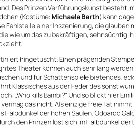
gend. Des Prinzen Verführungskunst besteht 
leidchen (Kostüme:
Michaela Barth
) kann dag
e Fehlstelle einer Inszenierung, die glauben m
e wie um das zu bekräftigen, sehnsüchtig ihr
ckzieht.
utiniert hingetuscht. Einen prägenden Stempel
gntes Theater können auch sehr lang werden
aschen und für Schattenspiele bietendes, ecki
ohnt Klassisches aus der Feder des sonst wu
ch: „Who kills Bambi?“ Und so blickt hier Emi
 vermag das nicht. Als einzige freie Tat nimmt
ns Halbdunkel der hohen Säulen. Odoardo Galott
rch den Prinzen löst sich im Halbdunkel der 