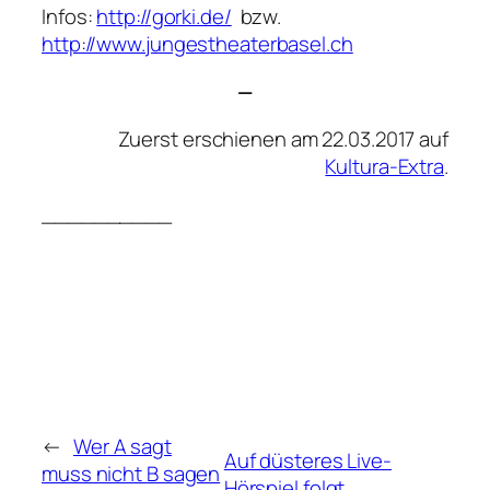
Infos:
http://gorki.de/
bzw.
http://www.jungestheaterbasel.ch
—
Zuerst erschienen am 22.03.2017 auf
Kultura-Extra
.
__________
←
Wer A sagt
Auf düsteres Live-
muss nicht B sagen
Hörspiel folgt