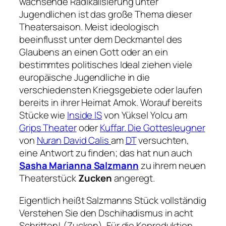
wachsende Radikalisierung unter
Jugendlichen ist das große Thema dieser
Theatersaison. Meist ideologisch
beeinflusst unter dem Deckmantel des
Glaubens an einen Gott oder an ein
bestimmtes politisches Ideal ziehen viele
europäische Jugendliche in die
verschiedensten Kriegsgebiete oder laufen
bereits in ihrer Heimat Amok. Worauf bereits
Stücke wie
Inside IS
von Yüksel Yolcu am
Grips Theater
oder
Kuffar. Die Gottesleugner
von
Nuran David Calis
am
DT
versuchten,
eine Antwort zu finden; das hat nun auch
Sasha Marianna Salzmann
zu ihrem neuen
Theaterstück
Zucken
angeregt.
Eigentlich heißt Salzmanns Stück vollständig
Verstehen Sie den Dschihadismus in acht
Schritten! (Zucken)
. Für die Koproduktion