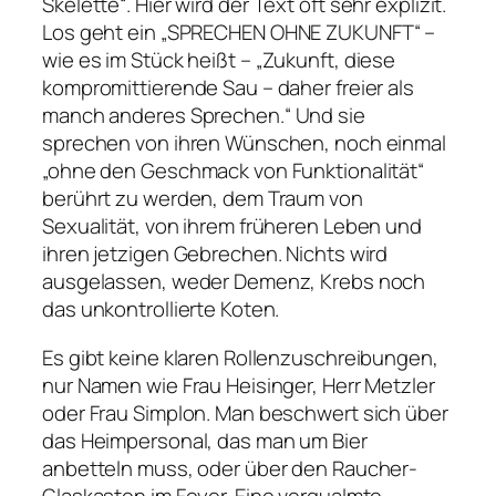
Skelette“
. Hier wird der Text oft sehr explizit.
Los geht ein
„SPRECHEN OHNE ZUKUNFT“
–
wie es im Stück heißt –
„Zukunft, diese
kompromittierende Sau – daher freier als
manch anderes Sprechen.“
Und sie
sprechen von ihren Wünschen, noch einmal
„ohne den Geschmack von Funktionalität“
berührt zu werden, dem Traum von
Sexualität, von ihrem früheren Leben und
ihren jetzigen Gebrechen. Nichts wird
ausgelassen, weder Demenz, Krebs noch
das unkontrollierte Koten.
Es gibt keine klaren Rollenzuschreibungen,
nur Namen wie Frau Heisinger, Herr Metzler
oder Frau Simplon. Man beschwert sich über
das Heimpersonal, das man um Bier
anbetteln muss, oder über den Raucher-
Glaskasten im Foyer. Eine verqualmte