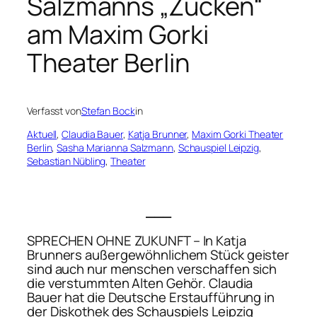
Salzmanns „Zucken“
am Maxim Gorki
Theater Berlin
Verfasst von
Stefan Bock
in
Aktuell
, 
Claudia Bauer
, 
Katja Brunner
, 
Maxim Gorki Theater
Berlin
, 
Sasha Marianna Salzmann
, 
Schauspiel Leipzig
, 
Sebastian Nübling
, 
Theater
___
SPRECHEN OHNE ZUKUNFT – In Katja
Brunners außergewöhnlichem Stück
geister
sind auch nur menschen
verschaffen sich
die verstummten Alten Gehör. Claudia
Bauer hat die Deutsche Erstaufführung in
der Diskothek des Schauspiels Leipzig