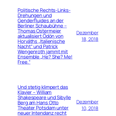
Politische Rechts-Links-
Drehungen und
Genderfluides an der
Berliner Schaubühne –
Thomas Ostermeier
Dezember
aktualisiert Ödön von
18, 2018
Horváths „Italienische
Nacht“ und Patrick
Wengenroth jammt mit
Ensemble „He? She? Me!
Free.“
Und stetig klimpert das
Klavier – William
Shakespeare und Sibylle
Dezember
Berg am Hans Otto
Theater Potsdam unter
10, 2018
neuer Intendanz recht