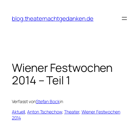
Zum
Inhalt
blog.theaternachtgedanken.de
springen
Wiener Festwochen
2014 – Teil 1
Verfasst von
Stefan Bock
in
Aktuell
, 
Anton Tschechow
, 
Theater
, 
Wiener Festwochen
2014
___