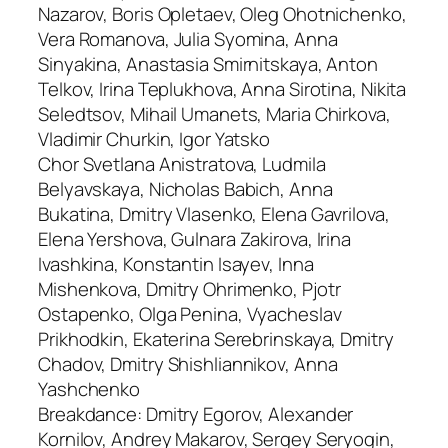
Nazarov, Boris Opletaev, Oleg Ohotnichenko,
Vera Romanova, Julia Syomina, Anna
Sinyakina, Anastasia Smirnitskaya, Anton
Telkov, Irina Teplukhova, Anna Sirotina, Nikita
Seledtsov, Mihail Umanets, Maria Chirkova,
Vladimir Churkin, Igor Yatsko
Chor Svetlana Anistratova, Ludmila
Belyavskaya, Nicholas Babich, Anna
Bukatina, Dmitry Vlasenko, Elena Gavrilova,
Elena Yershova, Gulnara Zakirova, Irina
Ivashkina, Konstantin Isayev, Inna
Mishenkova, Dmitry Ohrimenko, Pjotr
Ostapenko, Olga Penina, Vyacheslav
Prikhodkin, Ekaterina Serebrinskaya, Dmitry
Chadov, Dmitry Shishliannikov, Anna
Yashchenko
Breakdance: Dmitry Egorov, Alexander
Kornilov, Andrey Makarov, Sergey Seryogin,