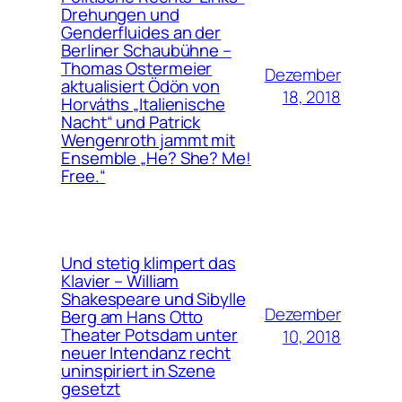
Drehungen und
Genderfluides an der
Berliner Schaubühne –
Thomas Ostermeier
Dezember
aktualisiert Ödön von
18, 2018
Horváths „Italienische
Nacht“ und Patrick
Wengenroth jammt mit
Ensemble „He? She? Me!
Free.“
Und stetig klimpert das
Klavier – William
Shakespeare und Sibylle
Dezember
Berg am Hans Otto
Theater Potsdam unter
10, 2018
neuer Intendanz recht
uninspiriert in Szene
gesetzt