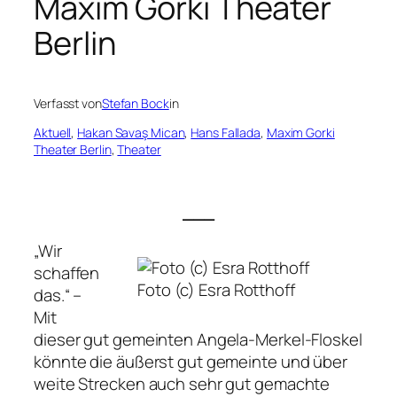
Maxim Gorki Theater
Berlin
Verfasst von
Stefan Bock
in
Aktuell
, 
Hakan Savaş Mican
, 
Hans Fallada
, 
Maxim Gorki
Theater Berlin
, 
Theater
___
„Wir
schaffen
Foto (c) Esra Rotthoff
das.“ –
Mit
dieser gut gemeinten Angela-Merkel-Floskel
könnte die äußerst gut gemeinte und über
weite Strecken auch sehr gut gemachte