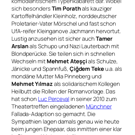
komödiantischem Typenkabarett dar. Wobei
sich besonders
Tim Porath
als kauziger
Kartoffelhändler Kleinholz, norddeutscher
Proletarier-Vater Mörschel und fast schon
UfA-reifer Kleinganove Jachmann hervortut.
Lustig anzusehen ist sicher auch
Tamer
Arslan
als Schupo und Nazi Lauterbach mit
Blondperücke. Sie teilen sich in schnellen
Wechseln mit
Mehmet Ateşçi
als Schulze,
Jänicke und Spannfuß,
Çiğdem Teke
u.a. als
mondäne Mutter Mia Pinneberg und
Mehmet Yılmaz
als solidarischem Kollegen
Heilbutt die Rollen der Romanvorlage. Das
hat schon
Luc Perceval
in seiner 2010 zum
Theatertreffen eingeladenen
Münchner
Fallada-Adaption so gemacht. Die
Sympathien lagen damals genau wie heute
beim jungen Ehepaar, das inmitten einer klar