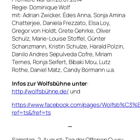
Regie: Dominique Wolf
mit: Adrian Zwicker, Édes Anna, Sonja Amina
Chatterjee, Daniela Frezzato, Elsa Loy,
Gregor von Holdt, Grete Gehrke, Oliver
Schulz, Marie-Louise Stoffel, Günter
Schanzmann, Kristin Schulze, Harald Polzin,
Danilo Andres Sepulveda Cofre, Miriam
Ternes, Ronja Seifert, Bibaki Mou, Lutz
Rothe, Daniel Matz, Candy Bormann u.a.
Infos zur Wolfsbühne unter
:
http://wolfsbühne.de/
und
https://www.facebook.com/pages/Wolfsb%C3
ref=ts&fref=ts
—
Samstag, 2. August: Tag der Offenen Cuvry