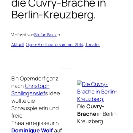
die Cuvry-Brache in
Berlin-Kreuzberg.
Verfasst von
Stefan Bock
in
Aktuell
, 
Open-Air-Theatersommer 2014
, 
Theater
___
Ein Operndorf ganz
nach
Christoph
Schlingensief
s Idee
wollte die
Die
Cuvry-
Schauspielerin und
Brache
in Berlin-
freie
Kreuzberg.
Theaterregisseurin
Dominique Wolf
auf