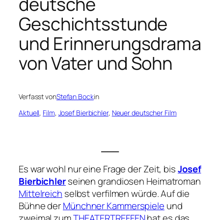
deutsche
Geschichtsstunde
und Erinnerungsdrama
von Vater und Sohn
Verfasst von
Stefan Bock
in
Aktuell
, 
Film
, 
Josef Bierbichler
, 
Neuer deutscher Film
___
Es war wohl nur eine Frage der Zeit, bis
Josef
Bierbichler
seinen grandiosen Heimatroman
Mittelreich
selbst verfilmen würde. Auf die
Bühne der
Münchner Kammerspiele
und
zweimal zum
THEATERTREFFEN
hat es das