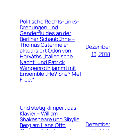
Politische Rechts-Links-
Drehungen und
Genderfluides an der
Berliner Schaubühne –
Thomas Ostermeier
Dezember
aktualisiert Ödön von
18, 2018
Horváths „Italienische
Nacht“ und Patrick
Wengenroth jammt mit
Ensemble „He? She? Me!
Free.“
Und stetig klimpert das
Klavier – William
Shakespeare und Sibylle
Dezember
Berg am Hans Otto