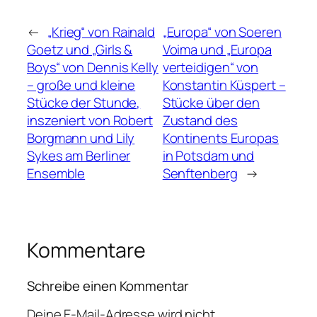
←
„Krieg“ von Rainald
„Europa“ von Soeren
Goetz und „Girls &
Voima und „Europa
Boys“ von Dennis Kelly
verteidigen“ von
– große und kleine
Konstantin Küspert –
Stücke der Stunde,
Stücke über den
inszeniert von Robert
Zustand des
Borgmann und Lily
Kontinents Europas
Sykes am Berliner
in Potsdam und
Ensemble
Senftenberg
→
Kommentare
Schreibe einen Kommentar
Deine E-Mail-Adresse wird nicht