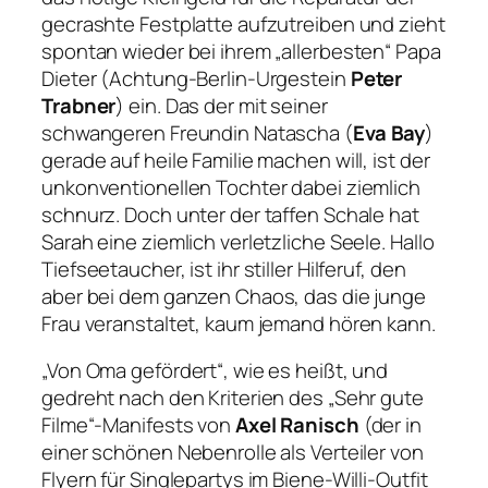
gecrashte Festplatte aufzutreiben und zieht
spontan wieder bei ihrem „allerbesten“ Papa
Dieter (Achtung-Berlin-Urgestein
Peter
Trabner
) ein. Das der mit seiner
schwangeren Freundin Natascha (
Eva Bay
)
gerade auf heile Familie machen will, ist der
unkonventionellen Tochter dabei ziemlich
schnurz. Doch unter der taffen Schale hat
Sarah eine ziemlich verletzliche Seele. Hallo
Tiefseetaucher, ist ihr stiller Hilferuf, den
aber bei dem ganzen Chaos, das die junge
Frau veranstaltet, kaum jemand hören kann.
„Von Oma gefördert“, wie es heißt, und
gedreht nach den Kriterien des „Sehr gute
Filme“-Manifests von
Axel Ranisch
(der in
einer schönen Nebenrolle als Verteiler von
Flyern für Singlepartys im Biene-Willi-Outfit