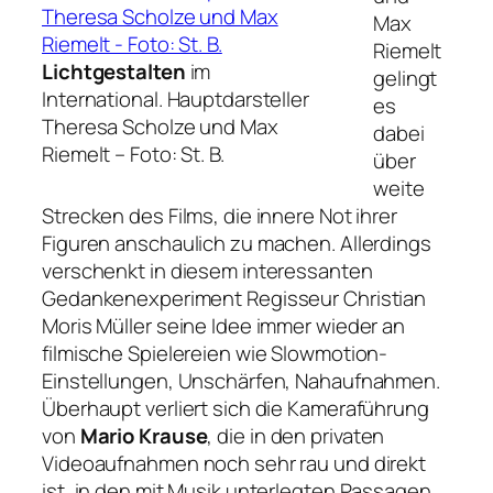
Max
Riemelt
Lichtgestalten
im
gelingt
International. Hauptdarsteller
es
Theresa Scholze und Max
dabei
Riemelt –
Foto: St. B.
über
weite
Strecken des Films, die innere Not ihrer
Figuren anschaulich zu machen. Allerdings
verschenkt in diesem interessanten
Gedankenexperiment Regisseur Christian
Moris Müller seine Idee immer wieder an
filmische Spielereien wie Slowmotion-
Einstellungen, Unschärfen, Nahaufnahmen.
Überhaupt verliert sich die Kameraführung
von
Mario Krause
, die in den privaten
Videoaufnahmen noch sehr rau und direkt
ist, in den mit Musik unterlegten Passagen