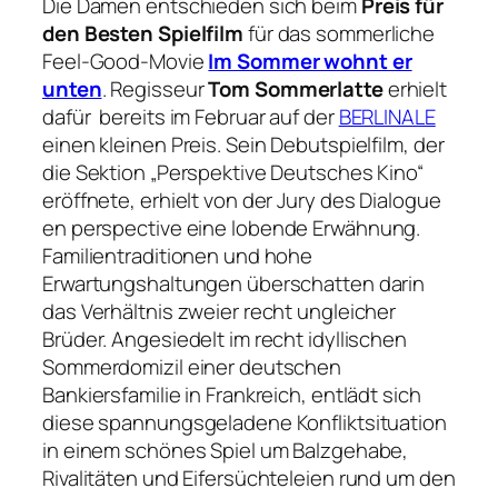
Die Damen entschieden sich beim
Preis für
den Besten Spielfilm
für das sommerliche
Feel-Good-Movie
Im Sommer wohnt er
unten
. Regisseur
Tom Sommerlatte
erhielt
dafür bereits im Februar auf der
BERLINALE
einen kleinen Preis. Sein Debutspielfilm, der
die Sektion „Perspektive Deutsches Kino“
eröffnete, erhielt von der Jury des
Dialogue
en perspective
eine lobende Erwähnung.
Familientraditionen und hohe
Erwartungshaltungen überschatten darin
das Verhältnis zweier recht ungleicher
Brüder. Angesiedelt im recht idyllischen
Sommerdomizil einer deutschen
Bankiersfamilie in Frankreich, entlädt sich
diese spannungsgeladene Konfliktsituation
in einem schönes Spiel um Balzgehabe,
Rivalitäten und Eifersüchteleien rund um den