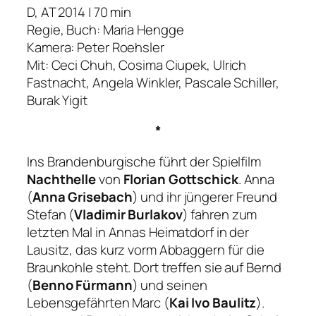
D, AT 2014 | 70 min
Regie, Buch: Maria Hengge
Kamera: Peter Roehsler
Mit: Ceci Chuh, Cosima Ciupek, Ulrich
Fastnacht, Angela Winkler, Pascale Schiller,
Burak Yigit
*
Ins Brandenburgische führt der Spielfilm
Nachthelle
von
Florian Gottschick
. Anna
(
Anna Grisebach
) und ihr jüngerer Freund
Stefan (
Vladimir Burlakov
) fahren zum
letzten Mal in Annas Heimatdorf in der
Lausitz, das kurz vorm Abbaggern für die
Braunkohle steht. Dort treffen sie auf Bernd
(
Benno Fürmann
) und seinen
Lebensgefährten Marc (
Kai Ivo Baulitz
).