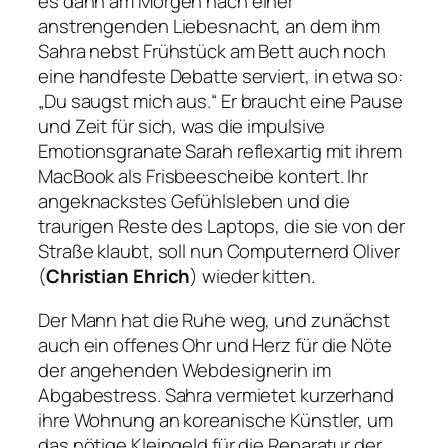
es dann am Morgen nach einer
anstrengenden Liebesnacht, an dem ihm
Sahra nebst Frühstück am Bett auch noch
eine handfeste Debatte serviert, in etwa so:
„Du saugst mich aus.“
Er braucht eine Pause
und Zeit für sich, was die impulsive
Emotionsgranate Sarah reflexartig mit ihrem
MacBook als Frisbeescheibe kontert. Ihr
angeknackstes Gefühlsleben und die
traurigen Reste des Laptops, die sie von der
Straße klaubt, soll nun Computernerd Oliver
(
Christian Ehrich
) wieder kitten.
Der Mann hat die Ruhe weg, und zunächst
auch ein offenes Ohr und Herz für die Nöte
der angehenden Webdesignerin im
Abgabestress. Sahra vermietet kurzerhand
ihre Wohnung an koreanische Künstler, um
das nötige Kleingeld für die Reparatur der