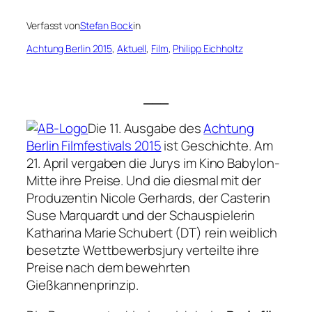
Verfasst von
Stefan Bock
in
Achtung Berlin 2015
, 
Aktuell
, 
Film
, 
Philipp Eichholtz
___
Die 11. Ausgabe des
Achtung
Berlin Filmfestivals 2015
ist Geschichte. Am
21. April vergaben die Jurys im Kino Babylon-
Mitte ihre Preise. Und die diesmal mit der
Produzentin Nicole Gerhards, der Casterin
Suse Marquardt und der Schauspielerin
Katharina Marie Schubert (DT) rein weiblich
besetzte Wettbewerbsjury verteilte ihre
Preise nach dem bewehrten
Gießkannenprinzip.