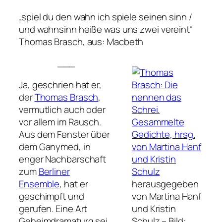
„spiel du den wahn ich spiele seinen sinn /
und wahnsinn heiße was uns zwei vereint“
Thomas Brasch
, aus:
Macbeth
___
Ja, geschrien hat er,
der
Thomas Brasch
,
vermutlich auch oder
vor allem im Rausch.
Aus dem Fenster über
dem Ganymed, in
enger Nachbarschaft
zum
Berliner
Ensemble
, hat er
herausgegeben
geschimpft und
von Martina Hanf
gerufen. Eine Art
und Kristin
Geheimdramaturg sei
Schulz –
Bild: