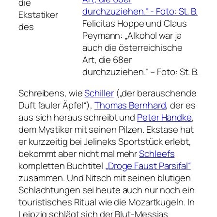
die
Ekstatiker
Felicitas Hoppe und Claus
des
Peymann: „Alkohol war ja
auch die österreichische
Art, die 68er
durchzuziehen.“ –
Foto: St. B.
Schreibens, wie
Schiller
(„der berauschende
Duft fauler Äpfel“),
Thomas Bernhard
, der es
aus sich heraus schreibt und
Peter Handke
,
dem Mystiker mit seinen Pilzen. Ekstase hat
er kurzzeitig bei Jelineks Sportstück erlebt,
bekommt aber nicht mal mehr
Schleefs
kompletten Buchtitel
„Droge Faust Parsifal“
zusammen. Und Nitsch mit seinen blutigen
Schlachtungen sei heute auch nur noch ein
touristisches Ritual wie die Mozartkugeln. In
Leipzig schlägt sich der Blut-Messias