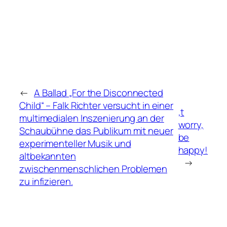
←
A Ballad „For the Disconnected
Child“ – Falk Richter versucht in einer
‚t
multimedialen Inszenierung an der
worry,
Schaubühne das Publikum mit neuer
be
experimenteller Musik und
happy!
altbekannten
→
zwischenmenschlichen Problemen
zu infizieren.