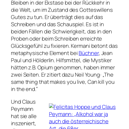
Bleiben in der Ekstase bei der Rückkehr in
die Welt, um im Zustand des Gotteswillens
Gutes zu tun. Er überträgt dies auf das
Schreiben und das Schauspiel. Es ist in
beiden Fällen die Schwierigkeit, das in den
Proben oder beim Schreiben erreichte
Glücksgefühl zu fixieren. Kermani betont das
metaphysische Element bei
Büchner
, Jean
Paul und Hölderlin. Hilfsmittel, die Mystiker
hätten z.B. Opium genommen, haben immer
zwei Seiten. Er zitiert dazu Neil Young:
„The
same thing that makes you live, Can kill you
in the end.”
Und Claus
Peymann
hat sie alle
inszeniert,