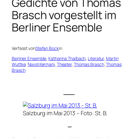
Gedichte von Thomas
Brasch vorgestellt im
Berliner Ensemble
Verfasst von
Stefan Bock
in
Berliner Ensemble
, 
Katharina Thalbach
, 
Literatur
, 
Martin
Wuttke
, 
Navid Kermani
, 
Theater
, 
Thomas Brasch
, 
Thomas
Brasch
___
Salzburg im Mai 2013 –
Foto: St. B.
—