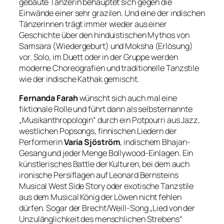
gebaute Tänzerin behauptet sich gegen die
Einwände einer sehr grazilen. Und eine der indischen
Tänzerinnen trägt immer wieder aus einer
Geschichte über den hinduistischen Mythos von
Samsara (Wiedergeburt) und Moksha (Erlösung)
vor. Solo, im Duett oder in der Gruppe werden
moderne Choreografien und traditionelle Tanzstile
wie der indische Kathak gemischt.
Fernanda Farah
wünscht sich auch mal eine
fiktionale Rolle und führt dann als selbsternannte
„Musikanthropologin“ durch ein Potpourri aus Jazz,
westlichen Popsongs, finnischen Liedern der
Performerin
Varia Sjöström
, indischem Bhajan-
Gesang und jeder Menge Bollywood-Einlagen. Ein
künstlerisches Battle der Kulturen, bei dem auch
ironische Persiflagen auf Leonard Bernsteins
Musical
West Side Story
oder exotische Tanzstile
aus dem Musical
König der Löwen
nicht fehlen
dürfen. Sogar der Brecht/Weill-Song
„Lied von der
Unzulänglichkeit des menschlichen Strebens“