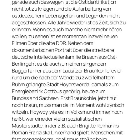
gerade auch deswegen ist die Ostidentifikation
nicht tot zu kriegen und die Aufarbeitung von
ostdeutschem Lebensgefühl und Legenden nicht
abgeschlossen. Alle Jahre wieder ist es Zeit, sich zu
erinnern. Wenn es auch manche nicht mehr hören
wollen, zu sehen ist es momentan in zwei neuen
Filmen über die alte DDR. Neben dem
dokumentarischen Portrait über die streitbare
deutsche Intellektuellenfamilie Brasch aus Ost-
Berlin geht es da auch um einen singenden
Baggerfahrer aus dem Lausitzer Braunkohlerevier
rund um die nach der Wende zu zweifelhaftem
Ruhm gelangte Stadt Hoyerswerda, damals zum
Energiebezirk Cottbus gehörig, heute zum
Bundesland Sachsen. Erst Braunkohle, jetzt nur
noch braun, muss man da im Moment wohl zynisch
witzeln. Hoywoy, wie es im Volksmund immer noch
heißt, war eine der vielen sozialistischen
Musterstädte, in der z.B. auch Brigitte Reimanns
Roman
Franziska Linkerhand
spielt. Menschen mit
fast grenzenlosem Idealismus stoßen beim