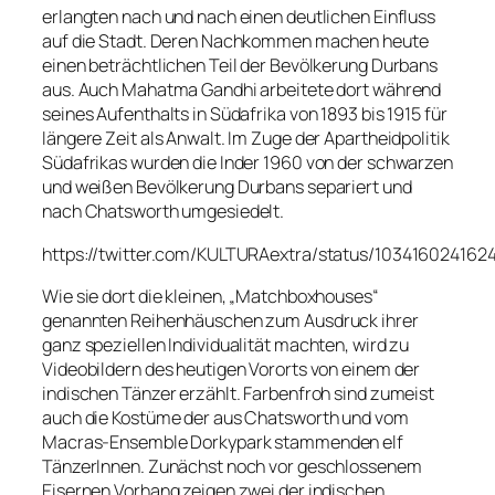
erlangten nach und nach einen deutlichen Einfluss
auf die Stadt. Deren Nachkommen machen heute
einen beträchtlichen Teil der Bevölkerung Durbans
aus. Auch Mahatma Gandhi arbeitete dort während
seines Aufenthalts in Südafrika von 1893 bis 1915 für
längere Zeit als Anwalt. Im Zuge der Apartheidpolitik
Südafrikas wurden die Inder 1960 von der schwarzen
und weißen Bevölkerung Durbans separiert und
nach Chatsworth umgesiedelt.
https://twitter.com/KULTURAextra/status/103416024162
Wie sie dort die kleinen, „Matchboxhouses“
genannten Reihenhäuschen zum Ausdruck ihrer
ganz speziellen Individualität machten, wird zu
Videobildern des heutigen Vororts von einem der
indischen Tänzer erzählt. Farbenfroh sind zumeist
auch die Kostüme der aus Chatsworth und vom
Macras-Ensemble Dorkypark stammenden elf
TänzerInnen. Zunächst noch vor geschlossenem
Eisernen Vorhang zeigen zwei der indischen