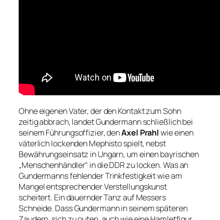
Ohne eigenen Vater, der den Kontakt zum Sohn
zeitig abbrach, landet Gundermann schließlich bei
seinem Führungsoffizier, den
Axel Prahl
wie einen
väterlich lockenden Mephisto spielt, nebst
Bewährungseinsatz in Ungarn, um einen bayrischen
„Menschenhändler“ in die DDR zu locken. Was an
Gundermanns fehlender Trinkfestigkeit wie am
Mangel entsprechender Verstellungskunst
scheitert. Ein dauernder Tanz auf Messers
Schneide. Dass Gundermann in seinem späteren
Zaudern, sich zu outen, auch wie eine Hamletfigur