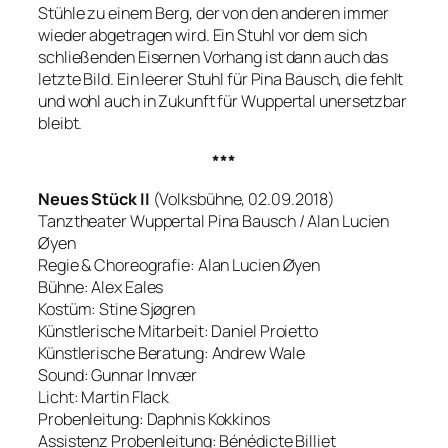
Stühle zu einem Berg, der von den anderen immer
wieder abgetragen wird. Ein Stuhl vor dem sich
schließenden Eisernen Vorhang ist dann auch das
letzte Bild. Ein leerer Stuhl für Pina Bausch, die fehlt
und wohl auch in Zukunft für Wuppertal unersetzbar
bleibt.
***
Neues Stück II
(Volksbühne, 02.09.2018)
Tanztheater Wuppertal Pina Bausch / Alan Lucien
Øyen
Regie & Choreografie: Alan Lucien Øyen
Bühne: Alex Eales
Kostüm: Stine Sjøgren
Künstlerische Mitarbeit: Daniel Proietto
Künstlerische Beratung: Andrew Wale
Sound: Gunnar Innvær
Licht: Martin Flack
Probenleitung: Daphnis Kokkinos
Assistenz Probenleitung: Bénédicte Billiet