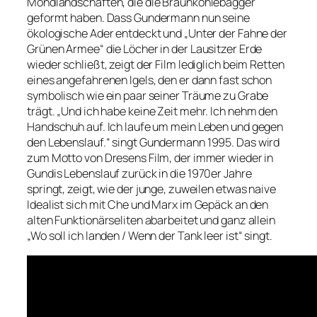
Mondlandschaften, die die Braunkohlebagger
geformt haben. Dass Gundermann nun seine
ökologische Ader entdeckt und „Unter der Fahne der
Grünen Armee“ die Löcher in der Lausitzer Erde
wieder schließt, zeigt der Film lediglich beim Retten
eines angefahrenen Igels, den er dann fast schon
symbolisch wie ein paar seiner Träume zu Grabe
trägt.
„Und ich habe keine Zeit mehr. Ich nehm den
Handschuh auf. Ich laufe um mein Leben und gegen
den Lebenslauf.“
singt Gundermann 1995. Das wird
zum Motto von Dresens Film, der immer wieder in
Gundis Lebenslauf zurück in die 1970er Jahre
springt, zeigt, wie der junge, zuweilen etwas naive
Idealist sich mit Che und Marx im Gepäck an den
alten Funktionärseliten abarbeitet und ganz allein
„Wo soll ich landen / Wenn der Tank leer ist“
singt.