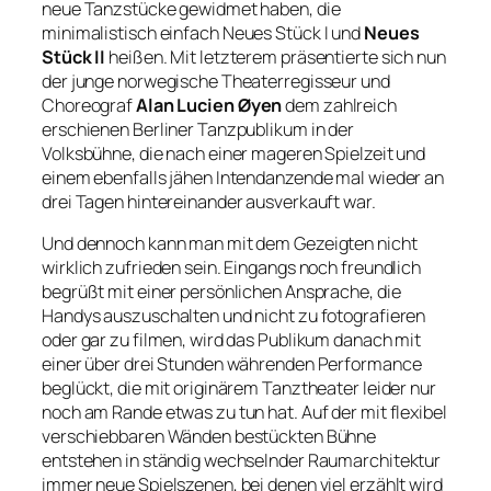
neue Tanzstücke gewidmet haben, die
minimalistisch einfach
Neues Stück I
und
Neues
Stück II
heißen. Mit letzterem präsentierte sich nun
der junge norwegische Theaterregisseur und
Choreograf
Alan Lucien Øyen
dem zahlreich
erschienen Berliner Tanzpublikum in der
Volksbühne, die nach einer mageren Spielzeit und
einem ebenfalls jähen Intendanzende mal wieder an
drei Tagen hintereinander ausverkauft war.
Und dennoch kann man mit dem Gezeigten nicht
wirklich zufrieden sein. Eingangs noch freundlich
begrüßt mit einer persönlichen Ansprache, die
Handys auszuschalten und nicht zu fotografieren
oder gar zu filmen, wird das Publikum danach mit
einer über drei Stunden währenden Performance
beglückt, die mit originärem Tanztheater leider nur
noch am Rande etwas zu tun hat. Auf der mit flexibel
verschiebbaren Wänden bestückten Bühne
entstehen in ständig wechselnder Raumarchitektur
immer neue Spielszenen, bei denen viel erzählt wird