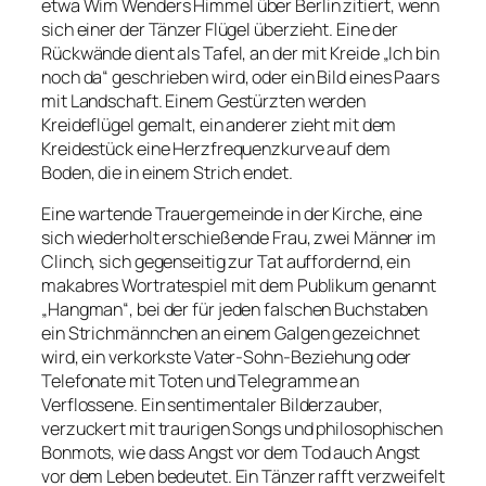
etwa Wim Wenders
Himmel über Berlin
zitiert, wenn
sich einer der Tänzer Flügel überzieht. Eine der
Rückwände dient als Tafel, an der mit Kreide
„Ich bin
noch da“
geschrieben wird, oder ein Bild eines Paars
mit Landschaft. Einem Gestürzten werden
Kreideflügel gemalt, ein anderer zieht mit dem
Kreidestück eine Herzfrequenzkurve auf dem
Boden, die in einem Strich endet.
Eine wartende Trauergemeinde in der Kirche, eine
sich wiederholt erschießende Frau, zwei Männer im
Clinch, sich gegenseitig zur Tat auffordernd, ein
makabres Wortratespiel mit dem Publikum genannt
„Hangman“
, bei der für jeden falschen Buchstaben
ein Strichmännchen an einem Galgen gezeichnet
wird, ein verkorkste Vater-Sohn-Beziehung oder
Telefonate mit Toten und Telegramme an
Verflossene. Ein sentimentaler Bilderzauber,
verzuckert mit traurigen Songs und philosophischen
Bonmots, wie dass Angst vor dem Tod auch Angst
vor dem Leben bedeutet. Ein Tänzer rafft verzweifelt