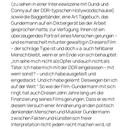
(zu sehen in einer Interviewszene mit Gundi und
Conny auf der DDR-typischen Hollywoodschaukel)
sowie die Baggerbänder, eine Art Tagebuch, das
Gundermann auf ein Diktiergerät bei der Arbeit
gesprochen hatte, zur Verfügung. Ihnen ist ein
überzeugendes Portrait eines Menschen gelungen –
und es menschelt mitunter gewaltig in Dresens Film
– der schräge Type ist und doch v.a. auch fehlbarer
Mensch bleibt, wenn er am Ende von sich behauptet:
„Ich sehe mich nicht als Opfer und auch nicht als
Täter. Ich habe mich mit der DDR eingelassen – mit
wem sonst? – und ich habe ausgeteilt und
eingesteckt. Und ich habe gelernt. Deswegen bin ich
auf der Welt.“
So wie der Film-Gundermann mit sich
ringt, hat auch Dresen zehn Jahre lang um die
Finanzierung seines Films gerungen. Dass er es mit
diesem Versuch einer Annäherung an den politisch
denkenden Menschen und Musiker Gundermann
zwischen Fakten und künstlerisch freier
Interpretation nicht jedem recht machen wird, ist