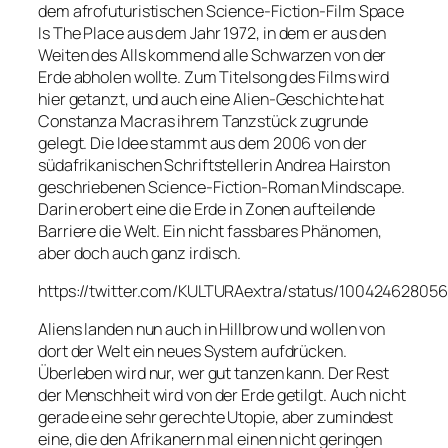
dem afrofuturistischen Science-Fiction-Film
Space
Is The Place
aus dem Jahr 1972, in dem er aus den
Weiten des Alls kommend alle Schwarzen von der
Erde abholen wollte. Zum Titelsong des Films wird
hier getanzt, und auch eine Alien-Geschichte hat
Constanza Macras ihrem Tanzstück zugrunde
gelegt. Die Idee stammt aus dem 2006 von der
südafrikanischen Schriftstellerin Andrea Hairston
geschriebenen Science-Fiction-Roman
Mindscape
.
Darin erobert eine die Erde in Zonen aufteilende
Barriere die Welt. Ein nicht fassbares Phänomen,
aber doch auch ganz irdisch.
https://twitter.com/KULTURAextra/status/1004246280
Aliens landen nun auch in Hillbrow und wollen von
dort der Welt ein neues System aufdrücken.
Überleben wird nur, wer gut tanzen kann. Der Rest
der Menschheit wird von der Erde getilgt. Auch nicht
gerade eine sehr gerechte Utopie, aber zumindest
eine, die den Afrikanern mal einen nicht geringen