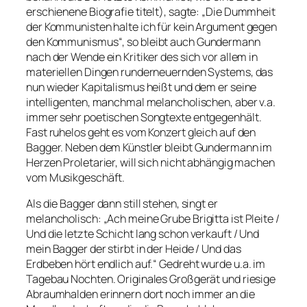
erschienene Biografie titelt), sagte:
„Die Dummheit
der Kommunisten halte ich für kein Argument gegen
den Kommunismus“
, so bleibt auch Gundermann
nach der Wende ein Kritiker des sich vor allem in
materiellen Dingen runderneuernden Systems, das
nun wieder Kapitalismus heißt und dem er seine
intelligenten, manchmal melancholischen, aber v.a.
immer sehr poetischen Songtexte entgegenhält.
Fast ruhelos geht es vom Konzert gleich auf den
Bagger. Neben dem Künstler bleibt Gundermann im
Herzen Proletarier, will sich nicht abhängig machen
vom Musikgeschäft.
Als die Bagger dann still stehen, singt er
melancholisch:
„Ach meine Grube Brigitta ist Pleite /
Und die letzte Schicht lang schon verkauft / Und
mein Bagger der stirbt in der Heide / Und das
Erdbeben hört endlich auf.“
Gedreht wurde u.a. im
Tagebau Nochten. Originales Großgerät und riesige
Abraumhalden erinnern dort noch immer an die