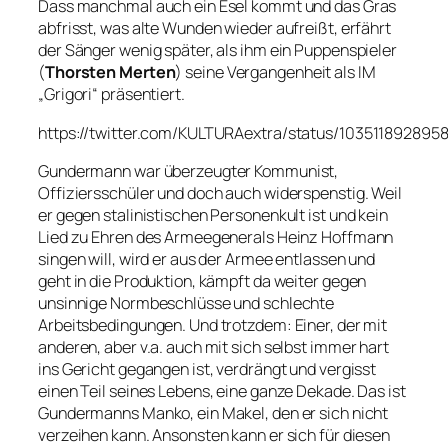
Dass manchmal auch ein Esel kommt und das Gras
abfrisst, was alte Wunden wieder aufreißt, erfährt
der Sänger wenig später, als ihm ein Puppenspieler
(
Thorsten Merten
) seine Vergangenheit als IM
„Grigori“ präsentiert.
https://twitter.com/KULTURAextra/status/103511892895
Gundermann war überzeugter Kommunist,
Offiziersschüler und doch auch widerspenstig. Weil
er gegen stalinistischen Personenkult ist und kein
Lied zu Ehren des Armeegenerals Heinz Hoffmann
singen will, wird er aus der Armee entlassen und
geht in die Produktion, kämpft da weiter gegen
unsinnige Normbeschlüsse und schlechte
Arbeitsbedingungen. Und trotzdem: Einer, der mit
anderen, aber v.a. auch mit sich selbst immer hart
ins Gericht gegangen ist, verdrängt und vergisst
einen Teil seines Lebens, eine ganze Dekade. Das ist
Gundermanns Manko, ein Makel, den er sich nicht
verzeihen kann. Ansonsten kann er sich für diesen