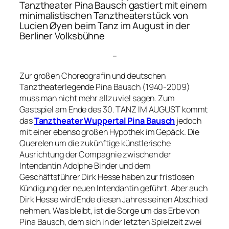
Tanztheater Pina Bausch gastiert mit einem
minimalistischen Tanztheaterstück von
Lucien Øyen beim Tanz im August in der
Berliner Volksbühne
–
Zur großen Choreografin und deutschen
Tanztheaterlegende Pina Bausch (1940-2009)
muss man nicht mehr allzu viel sagen. Zum
Gastspiel am Ende des 30. TANZ IM AUGUST kommt
das
Tanztheater Wuppertal Pina Bausch
jedoch
mit einer ebenso großen Hypothek im Gepäck. Die
Querelen um die zukünftige künstlerische
Ausrichtung der Compagnie zwischen der
Intendantin Adolphe Binder und dem
Geschäftsführer Dirk Hesse haben zur fristlosen
Kündigung der neuen Intendantin geführt. Aber auch
Dirk Hesse wird Ende diesen Jahres seinen Abschied
nehmen. Was bleibt, ist die Sorge um das Erbe von
Pina Bausch, dem sich in der letzten Spielzeit zwei