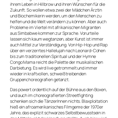
ihrem Leben in Hillbrow und ihren Wünschen für die
Zukunft. So wollen etwa zwei der Mädchen Ärztin
und Biochemikerin werden, um den Menschen zu
helfen und die Welt verändern zu können. Aber auch
Probleme im Viertel mit afrikanischen Migranten
aus Simbabwe kommen zur Sprache. Vorurteile
lassen sich kaum wegtanzen, aber Kunst ist immer
auch Mittel zur Verständigung. Von Hip-Hop und Rap
über ein verzerrtes
Hallelujah
nach Leonard-Cohen
bis zum traditionellen Spiritual und der Hymne
Congo Mama
reicht die Palette der musikalischen
Darbietung. Es wird live getrommelt und immer
wieder in kraftvollen, schweißtreibenden
Gruppenchoreografien getanzt.
Das powert ordentlich auf der Bühne aus den Boxen,
und auch im choreografierten Streetfighting
schenken sich die TänzerInnen nichts. Blaxploitation
hieß ein afroamerikanisches Filmgenre der 1970er
Jahre, das explizit schwarzes Selbstbewusstsein in