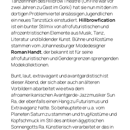
TänzerInnen des Hillbrow Theatre (
On Fire
war vor
zwei Jahren zu Gast im Gorki) hat sie nun mit den im
dortigen Problemviertel ansässigen Jugendlichen
ein neues Tanzstück einstudiert.
Hillbrowfication
ist ein bunter Stilmix von afrofuturistischen und
afrozentristischen Elemente aus Musik, Tanz,
Literatur und bildender Kunst. Bühne und Kostüme
stammen vom Johannesburger Modedesigner
Roman Handt
, der bekannt ist für seine
afrofuturistischen und Gendergrenzen sprengenden
Modekollektionen.
Bunt, laut, extravagant und avantgardistisch ist
dieser Abend, der sich aber auch an älteren
Vorbildern abarbeitet wie etwa dem
afroamerikanischen Avantgarde-Jazzmusiker Sun
Ra, der ebenfalls einen Hang zu Futurismus und
Extravaganz hatte. So behauptete er u.a. vom
Planeten Saturn zu stammen und trug Kostüme und
Kopfschmuck im Stil des antiken ägyptischen
Sonnengotts Ra. Künstlerisch verarbeitet er das in