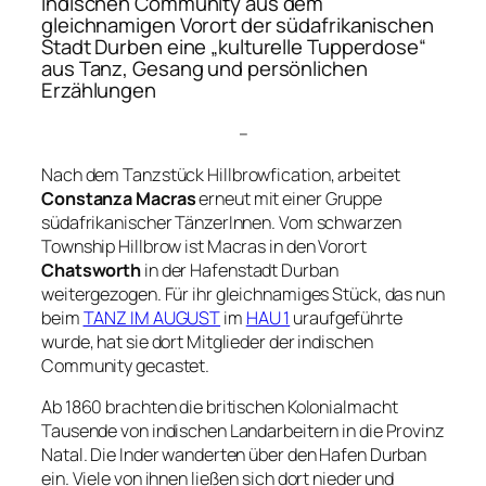
indischen Community aus dem
gleichnamigen Vorort der südafrikanischen
Stadt Durben eine „kulturelle Tupperdose“
aus Tanz, Gesang und persönlichen
Erzählungen
–
Nach dem Tanzstück
Hillbrowfication
, arbeitet
Constanza Macras
erneut mit einer Gruppe
südafrikanischer TänzerInnen. Vom schwarzen
Township Hillbrow ist Macras in den Vorort
Chatsworth
in der Hafenstadt Durban
weitergezogen. Für ihr gleichnamiges Stück, das nun
beim
TANZ IM AUGUST
im
HAU 1
uraufgeführte
wurde, hat sie dort Mitglieder der indischen
Community gecastet.
Ab 1860 brachten die britischen Kolonialmacht
Tausende von indischen Landarbeitern in die Provinz
Natal. Die Inder wanderten über den Hafen Durban
ein. Viele von ihnen ließen sich dort nieder und