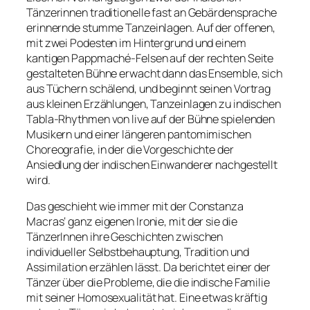
Tänzerinnen traditionelle fast an Gebärdensprache
erinnernde stumme Tanzeinlagen. Auf der offenen,
mit zwei Podesten im Hintergrund und einem
kantigen Pappmaché-Felsen auf der rechten Seite
gestalteten Bühne erwacht dann das Ensemble, sich
aus Tüchern schälend, und beginnt seinen Vortrag
aus kleinen Erzählungen, Tanzeinlagen zu indischen
Tabla-Rhythmen von live auf der Bühne spielenden
Musikern und einer längeren pantomimischen
Choreografie, in der die Vorgeschichte der
Ansiedlung der indischen Einwanderer nachgestellt
wird.
Das geschieht wie immer mit der Constanza
Macras‘ ganz eigenen Ironie, mit der sie die
TänzerInnen ihre Geschichten zwischen
individueller Selbstbehauptung, Tradition und
Assimilation erzählen lässt. Da berichtet einer der
Tänzer über die Probleme, die die indische Familie
mit seiner Homosexualität hat. Eine etwas kräftig