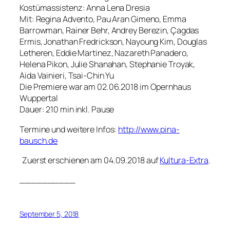
Kostümassistenz: Anna Lena Dresia
Mit: Regina Advento, Pau Aran Gimeno, Emma
Barrowman, Rainer Behr, Andrey Berezin, Çagdas
Ermis, Jonathan Fredrickson, Nayoung Kim, Douglas
Letheren, Eddie Martinez, Nazareth Panadero,
Helena Pikon, Julie Shanahan, Stephanie Troyak,
Aida Vainieri, Tsai-Chin Yu
Die Premiere war am 02.06.2018 im Opernhaus
Wuppertal
Dauer: 210 min inkl. Pause
Termine und weitere Infos:
http://www.pina-
bausch.de
Zuerst erschienen am 04.09.2018 auf
Kultura-Extra
.
__________
September 5, 2018