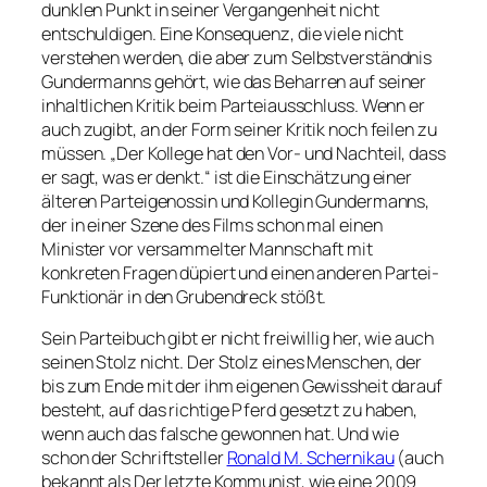
dunklen Punkt in seiner Vergangenheit nicht
entschuldigen. Eine Konsequenz, die viele nicht
verstehen werden, die aber zum Selbstverständnis
Gundermanns gehört, wie das Beharren auf seiner
inhaltlichen Kritik beim Parteiausschluss. Wenn er
auch zugibt, an der Form seiner Kritik noch feilen zu
müssen.
„Der Kollege hat den Vor- und Nachteil, dass
er sagt, was er denkt.“
ist die Einschätzung einer
älteren Parteigenossin und Kollegin Gundermanns,
der in einer Szene des Films schon mal einen
Minister vor versammelter Mannschaft mit
konkreten Fragen düpiert und einen anderen Partei-
Funktionär in den Grubendreck stößt.
Sein Parteibuch gibt er nicht freiwillig her, wie auch
seinen Stolz nicht. Der Stolz eines Menschen, der
bis zum Ende mit der ihm eigenen Gewissheit darauf
besteht, auf das richtige Pferd gesetzt zu haben,
wenn auch das falsche gewonnen hat. Und wie
schon der Schriftsteller
Ronald M. Schernikau
(auch
bekannt als
Der letzte Kommunist
, wie eine 2009