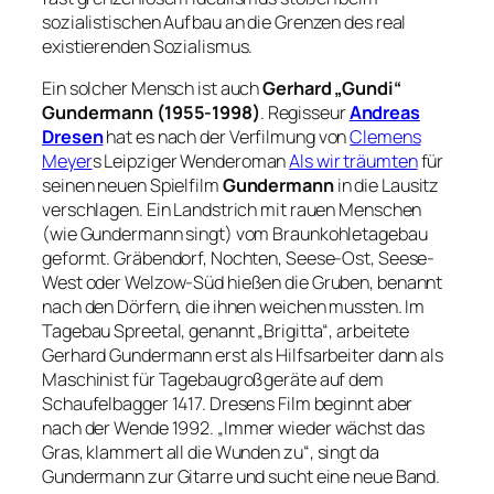
sozialistischen Aufbau an die Grenzen des real
existierenden Sozialismus.
Ein solcher Mensch ist auch
Gerhard „Gundi“
Gundermann (1955-1998)
. Regisseur
Andreas
Dresen
hat es nach der Verfilmung von
Clemens
Meyer
s Leipziger Wenderoman
Als wir träumten
für
seinen neuen Spielfilm
Gundermann
in die Lausitz
verschlagen. Ein Landstrich mit rauen Menschen
(wie Gundermann singt) vom Braunkohletagebau
geformt. Gräbendorf, Nochten, Seese-Ost, Seese-
West oder Welzow-Süd hießen die Gruben, benannt
nach den Dörfern, die ihnen weichen mussten. Im
Tagebau Spreetal, genannt „Brigitta“, arbeitete
Gerhard Gundermann erst als Hilfsarbeiter dann als
Maschinist für Tagebaugroßgeräte auf dem
Schaufelbagger 1417. Dresens Film beginnt aber
nach der Wende 1992.
„Immer wieder wächst das
Gras, klammert all die Wunden zu“
, singt da
Gundermann zur Gitarre und sucht eine neue Band.