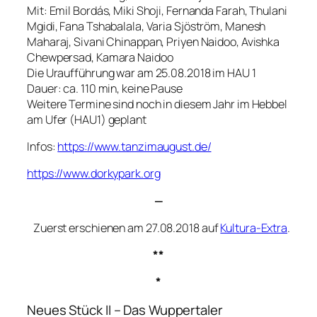
Mit: Emil Bordás, Miki Shoji, Fernanda Farah, Thulani
Mgidi, Fana Tshabalala, Varia Sjöström, Manesh
Maharaj, Sivani Chinappan, Priyen Naidoo, Avishka
Chewpersad, Kamara Naidoo
Die Uraufführung war am 25.08.2018 im HAU 1
Dauer: ca. 110 min, keine Pause
Weitere Termine sind noch in diesem Jahr im Hebbel
am Ufer (HAU1) geplant
Infos:
https://www.tanzimaugust.de/
https://www.dorkypark.org
—
Zuerst erschienen am 27.08.2018 auf
Kultura-Extra
.
**
*
Neues Stück II – Das Wuppertaler