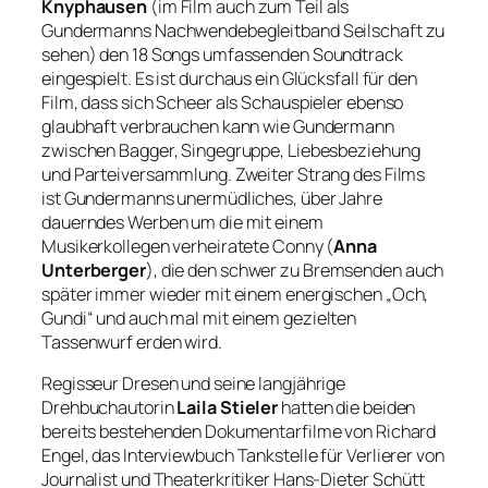
Knyphausen
(im Film auch zum Teil als
Gundermanns Nachwendebegleitband Seilschaft zu
sehen) den 18 Songs umfassenden Soundtrack
eingespielt. Es ist durchaus ein Glücksfall für den
Film, dass sich Scheer als Schauspieler ebenso
glaubhaft verbrauchen kann wie Gundermann
zwischen Bagger, Singegruppe, Liebesbeziehung
und Parteiversammlung. Zweiter Strang des Films
ist Gundermanns unermüdliches, über Jahre
dauerndes Werben um die mit einem
Musikerkollegen verheiratete Conny (
Anna
Unterberger
), die den schwer zu Bremsenden auch
später immer wieder mit einem energischen
„Och,
Gundi“
und auch mal mit einem gezielten
Tassenwurf erden wird.
Regisseur Dresen und seine langjährige
Drehbuchautorin
Laila Stieler
hatten die beiden
bereits bestehenden Dokumentarfilme von Richard
Engel, das Interviewbuch
Tankstelle für Verlierer
von
Journalist und Theaterkritiker Hans-Dieter Schütt