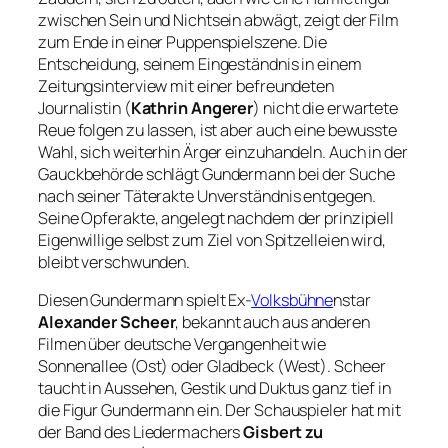
zwischen Sein und Nichtsein abwägt, zeigt der Film
zum Ende in einer Puppenspielszene. Die
Entscheidung, seinem Eingeständnis in einem
Zeitungsinterview mit einer befreundeten
Journalistin (
Kathrin Angerer
) nicht die erwartete
Reue folgen zu lassen, ist aber auch eine bewusste
Wahl, sich weiterhin Ärger einzuhandeln. Auch in der
Gauckbehörde schlägt Gundermann bei der Suche
nach seiner Täterakte Unverständnis entgegen.
Seine Opferakte, angelegt nachdem der prinzipiell
Eigenwillige selbst zum Ziel von Spitzelleien wird,
bleibt verschwunden.
Diesen Gundermann spielt Ex-
Volksbühne
nstar
Alexander Scheer
, bekannt auch aus anderen
Filmen über deutsche Vergangenheit wie
Sonnenallee
(Ost) oder
Gladbeck
(West). Scheer
taucht in Aussehen, Gestik und Duktus ganz tief in
die Figur Gundermann ein. Der Schauspieler hat mit
der Band des Liedermachers
Gisbert zu