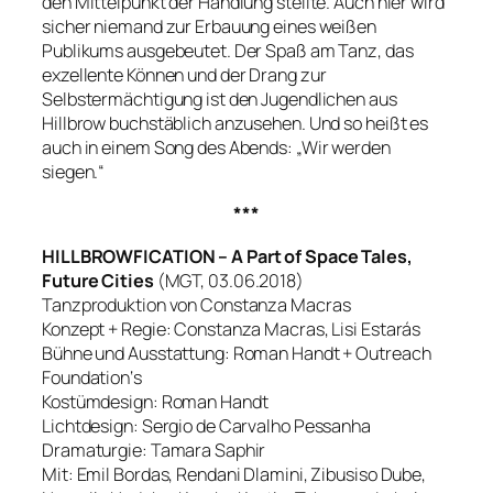
den Mittelpunkt der Handlung stellte. Auch hier wird
sicher niemand zur Erbauung eines weißen
Publikums ausgebeutet. Der Spaß am Tanz, das
exzellente Können und der Drang zur
Selbstermächtigung ist den Jugendlichen aus
Hillbrow buchstäblich anzusehen. Und so heißt es
auch in einem Song des Abends:
„Wir werden
siegen.“
***
HILLBROWFICATION – A Part of Space Tales,
Future Cities
(MGT, 03.06.2018)
Tanzproduktion von Constanza Macras
Konzept + Regie: Constanza Macras, Lisi Estarás
Bühne und Ausstattung: Roman Handt + Outreach
Foundation‘s
Kostümdesign: Roman Handt
Lichtdesign: Sergio de Carvalho Pessanha
Dramaturgie: Tamara Saphir
Mit: Emil Bordas, Rendani Dlamini, Zibusiso Dube,