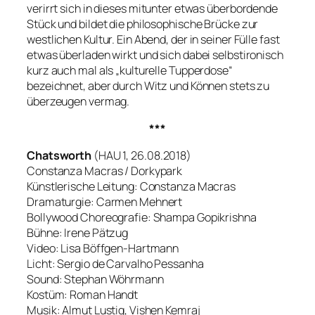
verirrt sich in dieses mitunter etwas überbordende
Stück und bildet die philosophische Brücke zur
westlichen Kultur. Ein Abend, der in seiner Fülle fast
etwas überladen wirkt und sich dabei selbstironisch
kurz auch mal als „kulturelle Tupperdose“
bezeichnet, aber durch Witz und Können stets zu
überzeugen vermag.
***
Chatsworth
(HAU 1, 26.08.2018)
Constanza Macras / Dorkypark
Künstlerische Leitung: Constanza Macras
Dramaturgie: Carmen Mehnert
Bollywood Choreografie: Shampa Gopikrishna
Bühne: Irene Pätzug
Video: Lisa Böffgen-Hartmann
Licht: Sergio de Carvalho Pessanha
Sound: Stephan Wöhrmann
Kostüm: Roman Handt
Musik: Almut Lustig, Vishen Kemraj