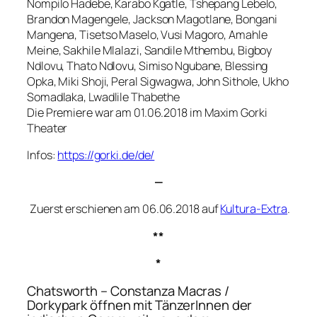
Nompilo Hadebe, Karabo Kgatle, Tshepang Lebelo,
Brandon Magengele, Jackson Magotlane, Bongani
Mangena, Tisetso Maselo, Vusi Magoro, Amahle
Meine, Sakhile Mlalazi, Sandile Mthembu, Bigboy
Ndlovu, Thato Ndlovu, Simiso Ngubane, Blessing
Opka, Miki Shoji, Peral Sigwagwa, John Sithole, Ukho
Somadlaka, Lwadlile Thabethe
Die Premiere war am 01.06.2018 im Maxim Gorki
Theater
Infos:
https://gorki.de/de/
—
Zuerst erschienen am 06.06.2018 auf
Kultura-Extra
.
**
*
Chatsworth
– Constanza Macras /
Dorkypark öffnen mit TänzerInnen der