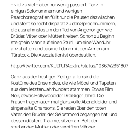
– viel zu viel – aber nur wenig passiert. Tanz in
einigen Solonummern und wenigen
Paarchoreografien füllt nur die Pausen dazwischen
und steht so recht disparat zu den Sprechnummern,
die ausnahmslos um den Tod von Angehörigen wie
Brüder, Väter oder Mütter kreisen. Schon zu Beginn
steigt ein Mann auf einen Stuhl, um eine Wanduhr
anzuhalten und baumelt dann mit den Armen am
Türstock. Die Assoziation ist überdeutlich.
https://twitter.com/KULTURAextra/status/103674235180
Ganz aus der heutigen Zeit gefallen sind die
Kostüme des Ensembles, die wie Möbel und Tapeten
aus dem letzten Jahrhundert stammen. Etwas Film
Noir, etwas Hollywood der Dreißiger Jahre. Die
Frauen tragen auch mal glanzvolle Abendkleider und
singen alte Chansons. Sie reden über den toten
Vater, den Bruder, der Selbstmord begangen hat, und
dessen düstere Träume, sitzen am Bett der
sterbenden Mutter oder vergiften Männer.