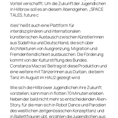
Vorteil verschafft. Um die Zukunft der Jugendlichen
in Hillbrow soll es an diesem Abend gehen. „SPACE
TALES, future c
ities“ heißt auch eine Plattform für
interdisziplinären und internationalen
künstlerischen Austausch zwischen KünstlerInnen
aus Südafrika und Deutschland, die sich über
Architekturen von Ausgrenzung, Migration und
Fremdenfeindlichkeit austauschen. Die Förderung
kommt von der Kulturstiftung des Bundes.
Constanza Macras‘ Beitrag ist diese Produktion und
eine weitere mit TänzerInnen aus Durban, die beim
Tanz im August im HAU2 gezeigt wird.
Wie sich die Hillbrower Jugendlichen ihre Zukunft
vorstellen, kann man in flotten 70 Minuten erleben.
Neben der bald nicht mehr so entscheidenden Alien-
Story, für die man sich in Robot Dance und Parodien
des westlichen zeitgenössischen Konzepttanz und
in Ballettfiguren übt, erzählen die Jugendlichen aus