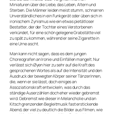
Miniaturen über die Liebe, das Leben, Altern und
Sterben. Die Männer leiden meist stumm, schnarren
Unverständliches in ein Funkgerät oder üben sich in
ironischem Zynismus wie ein etwas pietätloser
Bestatter, der der Tochter eines Verstorbenen
verkündet, für eine schön gelegene Grabstätte viel
zu spät zu kommen, während er seine Zigarette in
eine Urne ascht.
Man kann nicht sagen, dass es dem jungen
Choreografen an Ironie und Einfällen mangelt. Nur
verlässt sich Øyen hier zu sehr auf die Kraft des
gesprochenen Wortes als auf die Intensität und den
Ausdruck der bewegten Körper seiner TänzerInnen,
die, wenn er sie lässt, doch einiges an
Assoziationskraft entwickeln, was durch das
ständige Auserzählen doch eher wieder gebremst
wird. Gebremst wie dieser in Melancholie und an
Kitsch grenzenden Begleitmusik fast erstickende
Abend, der viel zu deutlich die Bilder aus Filmen, wie