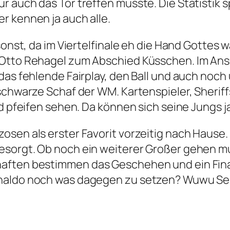
 auch das Tor treffen müsste. Die Statistik 
r kennen ja auch alle.
sonst, da im Viertelfinale eh die Hand Gottes 
 Otto Rehagel zum Abschied Küsschen. Im Ansc
das fehlende Fairplay, den Ball und auch noch 
schwarze Schaf der WM. Kartenspieler, Sheriffs
d pfeifen sehen. Da können sich seine Jungs j
osen als erster Favorit vorzeitig nach Hause
orgt. Ob noch ein weiterer Großer gehen muss
aften bestimmen das Geschehen und ein Final
naldo noch was dagegen zu setzen? Wuwu Sel