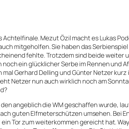
s Achtelfinale. Mezut Özil macht es Lukas Podo
auch mitgeholfen. Sie haben das Serbienspiel
heinend fehlte. Trotzdem sind beide weiter u
h noch ein glücklicher Serbe im Rennen und A
mal Gerhard Delling und Günter Netzer kurz ih
geht Netzer nun auch wirklich noch am Sonntag
rd?
ür den angeblich die WM geschaffen wurde, lau
ach guten Elfmeterschützen umsehen. Bei En
l ein Tor zum weiterkommen gereicht hat. Way