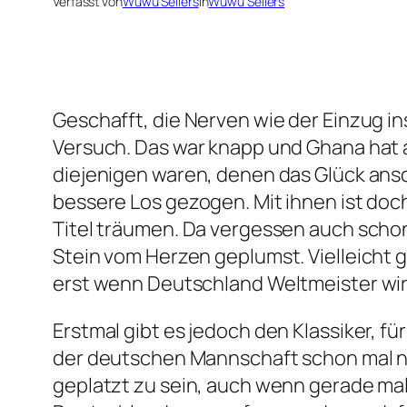
Verfasst von
Wuwu Sellers
in
Wuwu Sellers
Geschafft, die Nerven wie der Einzug in
Versuch. Das war knapp und Ghana hat 
diejenigen waren, denen das Glück ansc
bessere Los gezogen. Mit ihnen ist doc
Titel träumen. Da vergessen auch schon 
Stein vom Herzen geplumst. Vielleicht 
erst wenn Deutschland Weltmeister wi
Erstmal gibt es jedoch den Klassiker, f
der deutschen Mannschaft schon mal n
geplatzt zu sein, auch wenn gerade ma