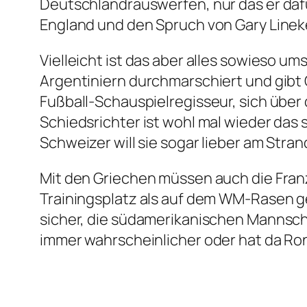
Deutschlandrauswerfen, nur das er dafür
England und den Spruch von Gary Lineke
Vielleicht ist das aber alles sowieso um
Argentiniern durchmarschiert und gibt
Fußball-Schauspielregisseur, sich über 
Schiedsrichter ist wohl mal wieder das 
Schweizer will sie sogar lieber am Stran
Mit den Griechen müssen auch die Franz
Trainingsplatz als auf dem WM-Rasen ges
sicher, die südamerikanischen Mannsch
immer wahrscheinlicher oder hat da Ro