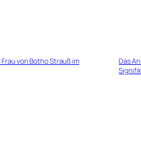
 Frau von Botho Strauß im
Das Anl
Signifi