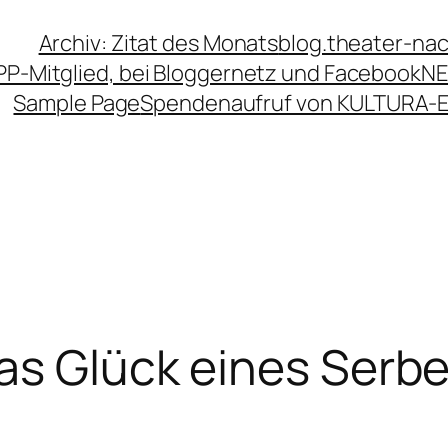
Archiv: Zitat des Monats
blog.theater-na
PP-Mitglied, bei Bloggernetz und Facebook
NE
Sample Page
Spendenaufruf von KULTURA-
as Glück eines Serb