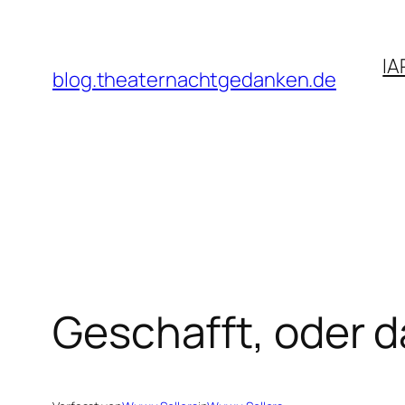
Zum
Inhalt
IA
springen
blog.theaternachtgedanken.de
Geschafft, oder d